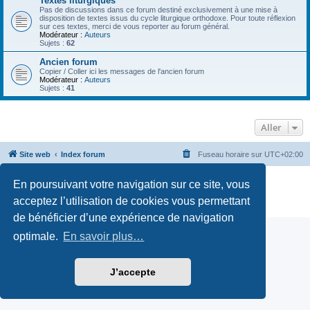
Textes liturgiques
Pas de discussions dans ce forum destiné exclusivement à une mise à
disposition de textes issus du cycle liturgique orthodoxe. Pour toute réflexion
sur ces textes, merci de vous reporter au forum général.
Modérateur :
Auteurs
Sujets :
62
Ancien forum
Copier / Coller ici les messages de l'ancien forum
Modérateur :
Auteurs
Sujets :
41
Aller
Site web
Index forum
Fuseau horaire sur
UTC+02:00
Développé par
phpBB
® Forum Software © phpBB Limited
En poursuivant votre navigation sur ce site, vous
Traduction française officielle
©
Qiaeru
acceptez l’utilisation de cookies vous permettant
Confidentialité
|
Conditions
de bénéficier d’une expérience de navigation
optimale.
En savoir plus…
J’accepte