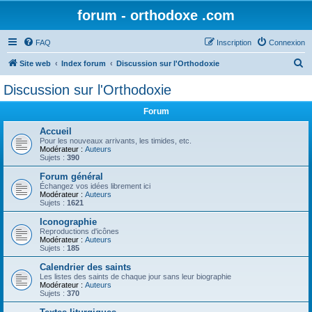
forum - orthodoxe .com
FAQ
Inscription
Connexion
R
Site web
Index forum
Discussion sur l'Orthodoxie
e
Discussion sur l'Orthodoxie
c
Forum
h
e
Accueil
Pour les nouveaux arrivants, les timides, etc.
r
Modérateur :
Auteurs
Sujets :
390
c
Forum général
h
Échangez vos idées librement ici
Modérateur :
Auteurs
e
Sujets :
1621
r
Iconographie
Reproductions d'icônes
Modérateur :
Auteurs
Sujets :
185
Calendrier des saints
Les listes des saints de chaque jour sans leur biographie
Modérateur :
Auteurs
Sujets :
370