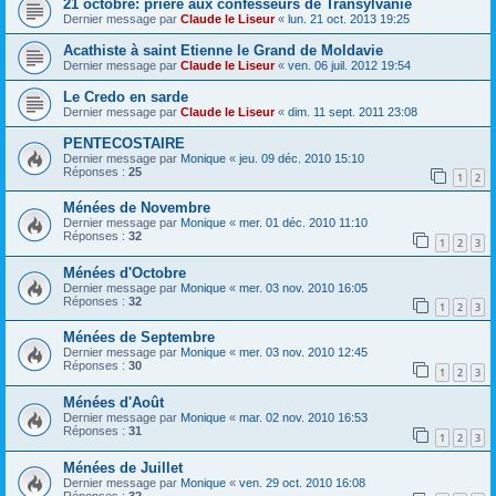
21 octobre: prière aux confesseurs de Transylvanie
Dernier message par
Claude le Liseur
«
lun. 21 oct. 2013 19:25
Acathiste à saint Etienne le Grand de Moldavie
Dernier message par
Claude le Liseur
«
ven. 06 juil. 2012 19:54
Le Credo en sarde
Dernier message par
Claude le Liseur
«
dim. 11 sept. 2011 23:08
PENTECOSTAIRE
Dernier message par
Monique
«
jeu. 09 déc. 2010 15:10
Réponses :
25
1
2
Ménées de Novembre
Dernier message par
Monique
«
mer. 01 déc. 2010 11:10
Réponses :
32
1
2
3
Ménées d'Octobre
Dernier message par
Monique
«
mer. 03 nov. 2010 16:05
Réponses :
32
1
2
3
Ménées de Septembre
Dernier message par
Monique
«
mer. 03 nov. 2010 12:45
Réponses :
30
1
2
3
Ménées d'Août
Dernier message par
Monique
«
mar. 02 nov. 2010 16:53
Réponses :
31
1
2
3
Ménées de Juillet
Dernier message par
Monique
«
ven. 29 oct. 2010 16:08
Réponses :
32