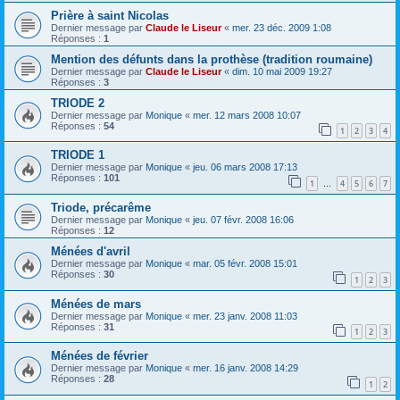
Prière à saint Nicolas
Dernier message par
Claude le Liseur
«
mer. 23 déc. 2009 1:08
Réponses :
1
Mention des défunts dans la prothèse (tradition roumaine)
Dernier message par
Claude le Liseur
«
dim. 10 mai 2009 19:27
Réponses :
3
TRIODE 2
Dernier message par
Monique
«
mer. 12 mars 2008 10:07
Réponses :
54
1
2
3
4
TRIODE 1
Dernier message par
Monique
«
jeu. 06 mars 2008 17:13
Réponses :
101
1
4
5
6
7
…
Triode, précarême
Dernier message par
Monique
«
jeu. 07 févr. 2008 16:06
Réponses :
12
Ménées d'avril
Dernier message par
Monique
«
mar. 05 févr. 2008 15:01
Réponses :
30
1
2
3
Ménées de mars
Dernier message par
Monique
«
mer. 23 janv. 2008 11:03
Réponses :
31
1
2
3
Ménées de février
Dernier message par
Monique
«
mer. 16 janv. 2008 14:29
Réponses :
28
1
2