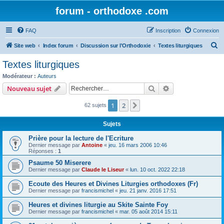
forum - orthodoxe .com
FAQ
Inscription
Connexion
R
Site web
Index forum
Discussion sur l'Orthodoxie
Textes liturgiques
e
Textes liturgiques
c
Modérateur :
Auteurs
h
Rechercher
Recherche avanc
Nouveau sujet
e
1
2
Suivant
62 sujets
r
c
Sujets
h
Prière pour la lecture de l'Ecriture
e
Dernier message par
Antoine
«
jeu. 16 mars 2006 10:46
Réponses :
1
r
Psaume 50 Miserere
Dernier message par
Claude le Liseur
«
lun. 10 oct. 2022 22:18
Ecoute des Heures et Divines Liturgies orthodoxes (Fr)
Dernier message par
francismichel
«
jeu. 21 janv. 2016 17:51
Heures et divines liturgie au Skite Sainte Foy
Dernier message par
francismichel
«
mar. 05 août 2014 15:11