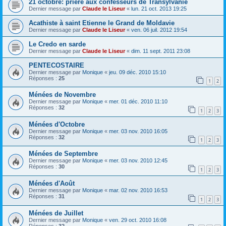
21 octobre: prière aux confesseurs de Transylvanie
Dernier message par
Claude le Liseur
«
lun. 21 oct. 2013 19:25
Acathiste à saint Etienne le Grand de Moldavie
Dernier message par
Claude le Liseur
«
ven. 06 juil. 2012 19:54
Le Credo en sarde
Dernier message par
Claude le Liseur
«
dim. 11 sept. 2011 23:08
PENTECOSTAIRE
Dernier message par
Monique
«
jeu. 09 déc. 2010 15:10
Réponses :
25
1
2
Ménées de Novembre
Dernier message par
Monique
«
mer. 01 déc. 2010 11:10
Réponses :
32
1
2
3
Ménées d'Octobre
Dernier message par
Monique
«
mer. 03 nov. 2010 16:05
Réponses :
32
1
2
3
Ménées de Septembre
Dernier message par
Monique
«
mer. 03 nov. 2010 12:45
Réponses :
30
1
2
3
Ménées d'Août
Dernier message par
Monique
«
mar. 02 nov. 2010 16:53
Réponses :
31
1
2
3
Ménées de Juillet
Dernier message par
Monique
«
ven. 29 oct. 2010 16:08
Réponses :
32