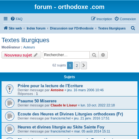
forum - orthodoxe .com
FAQ
Inscription
Connexion
R
Site web
Index forum
Discussion sur l'Orthodoxie
Textes liturgiques
e
Textes liturgiques
c
Modérateur :
Auteurs
h
Rechercher
Recherche avanc
Nouveau sujet
e
1
2
Suivant
62 sujets
r
c
Sujets
h
Prière pour la lecture de l'Ecriture
e
Dernier message par
Antoine
«
jeu. 16 mars 2006 10:46
Réponses :
1
r
Psaume 50 Miserere
Dernier message par
Claude le Liseur
«
lun. 10 oct. 2022 22:18
Ecoute des Heures et Divines Liturgies orthodoxes (Fr)
Dernier message par
francismichel
«
jeu. 21 janv. 2016 17:51
Heures et divines liturgie au Skite Sainte Foy
Dernier message par
francismichel
«
mar. 05 août 2014 15:11