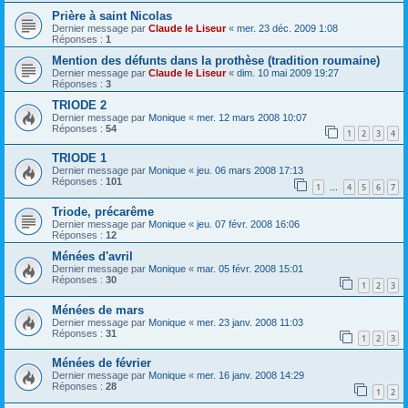
Prière à saint Nicolas
Dernier message par
Claude le Liseur
«
mer. 23 déc. 2009 1:08
Réponses :
1
Mention des défunts dans la prothèse (tradition roumaine)
Dernier message par
Claude le Liseur
«
dim. 10 mai 2009 19:27
Réponses :
3
TRIODE 2
Dernier message par
Monique
«
mer. 12 mars 2008 10:07
Réponses :
54
1
2
3
4
TRIODE 1
Dernier message par
Monique
«
jeu. 06 mars 2008 17:13
Réponses :
101
1
4
5
6
7
…
Triode, précarême
Dernier message par
Monique
«
jeu. 07 févr. 2008 16:06
Réponses :
12
Ménées d'avril
Dernier message par
Monique
«
mar. 05 févr. 2008 15:01
Réponses :
30
1
2
3
Ménées de mars
Dernier message par
Monique
«
mer. 23 janv. 2008 11:03
Réponses :
31
1
2
3
Ménées de février
Dernier message par
Monique
«
mer. 16 janv. 2008 14:29
Réponses :
28
1
2