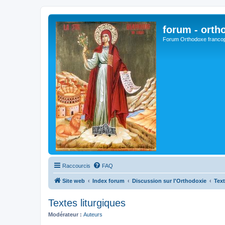
forum - orth
Forum Orthodoxe franco
Raccourcis
FAQ
Site web
Index forum
Discussion sur l'Orthodoxie
Text
Textes liturgiques
Modérateur :
Auteurs