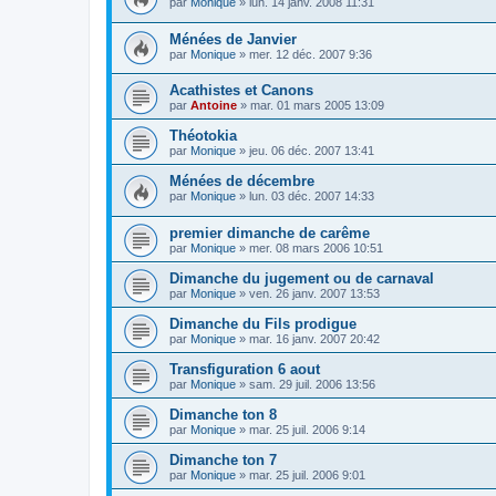
par
Monique
»
lun. 14 janv. 2008 11:31
Ménées de Janvier
par
Monique
»
mer. 12 déc. 2007 9:36
Acathistes et Canons
par
Antoine
»
mar. 01 mars 2005 13:09
Théotokia
par
Monique
»
jeu. 06 déc. 2007 13:41
Ménées de décembre
par
Monique
»
lun. 03 déc. 2007 14:33
premier dimanche de carême
par
Monique
»
mer. 08 mars 2006 10:51
Dimanche du jugement ou de carnaval
par
Monique
»
ven. 26 janv. 2007 13:53
Dimanche du Fils prodigue
par
Monique
»
mar. 16 janv. 2007 20:42
Transfiguration 6 aout
par
Monique
»
sam. 29 juil. 2006 13:56
Dimanche ton 8
par
Monique
»
mar. 25 juil. 2006 9:14
Dimanche ton 7
par
Monique
»
mar. 25 juil. 2006 9:01