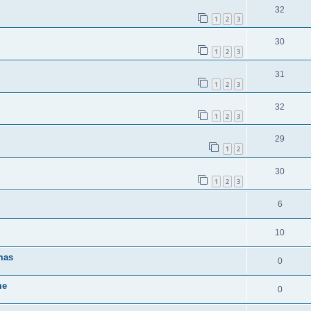
32
1
2
3
30
1
2
3
31
1
2
3
32
1
2
3
29
1
2
30
1
2
3
6
10
mas
0
me
0