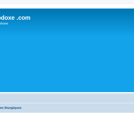
odoxe .com
phone
es liturgiques