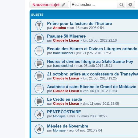
Recher
Re
Nouveau sujet
SUJETS
Prière pour la lecture de l'Ecriture
par
Antoine
»
lun. 13 mars 2006 0:54
Psaume 50 Miserere
par
Claude le Liseur
»
lun. 10 oct. 2022 22:18
Ecoute des Heures et Divines Liturgies orthodo
par
francismichel
»
jeu. 21 janv. 2016 17:51
Heures et divines liturgie au Skite Sainte Foy
par
francismichel
»
mar. 05 août 2014 15:11
21 octobre: prière aux confesseurs de Transylv
par
Claude le Liseur
»
lun. 21 oct. 2013 19:25
Acathiste à saint Etienne le Grand de Moldavie
par
Claude le Liseur
»
ven. 06 juil. 2012 19:54
Le Credo en sarde
par
Claude le Liseur
»
dim. 11 sept. 2011 23:08
PENTECOSTAIRE
par
Monique
»
mer. 12 mars 2008 10:56
Ménées de Novembre
par
Monique
»
jeu. 04 nov. 2010 9:04