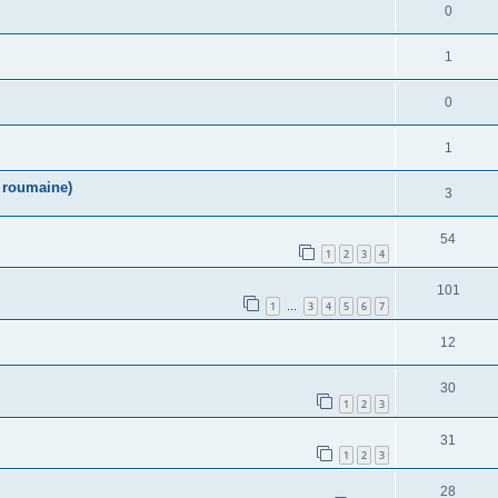
0
1
0
1
n roumaine)
3
54
1
2
3
4
101
1
3
4
5
6
7
…
12
30
1
2
3
31
1
2
3
28