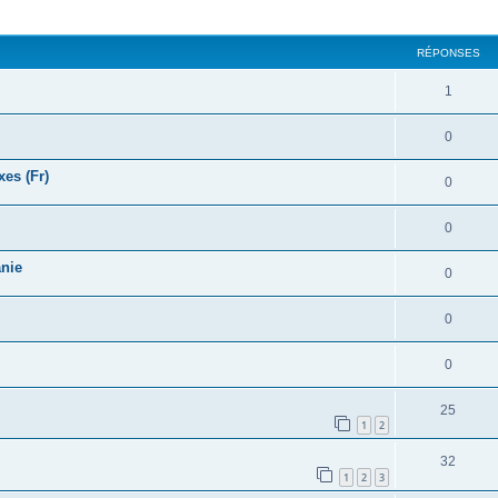
cher
cherche avancée
RÉPONSES
1
0
xes (Fr)
0
0
anie
0
0
0
25
1
2
32
1
2
3