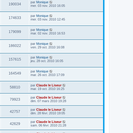
par
Monique
190034
mer. 03 nov. 2010 16:05
par
Monique
174633
mer. 03 nov. 2010 12:45
par
Monique
179099
mar. 02 nov. 2010 16:53
par
Monique
186022
ven. 29 oct. 2010 16:08
par
Monique
157615
jeu. 28 oct. 2010 16:05
par
Monique
164549
mar. 26 oct. 2010 17:09
par
Claude le Liseur
58810
mar. 19 oct. 2010 16:25
par
Claude le Liseur
79923
dim. 07 mars 2010 19:28
par
Claude le Liseur
42757
dim. 28 févr. 2010 19:05
par
Claude le Liseur
42629
sam. 06 févr. 2010 21:28