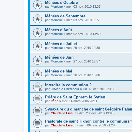
Ménées d'Octobre
par
Monique
»
mer. 03 nov. 2010 13:37
Ménées de Septembre
par
Monique
»
mer. 03 nov. 2010 9:15
Ménées d'Août
par
Monique
»
mar. 02 nov. 2010 13:50
Ménées de Juillet
par
Monique
»
ven. 29 oct. 2010 10:38
Ménées de Juin
par
Monique
»
mer. 27 oct. 2010 12:57
Ménées de Mai
par
Monique
»
mar. 26 oct. 2010 13:06
Interdire la communion ?
par
Olivier le Chercheur
»
lun. 18 oct. 2010 23:36
Prière de Saint Ephrem le Syrien
par
Irène
»
mar. 14 mars 2006 20:11
Synaxaire du dimanche de saint Grégoire Pala
par
Claude le Liseur
»
dim. 28 févr. 2010 19:05
Pastorale de saint Tikhon contre le communis
par
Claude le Liseur
»
sam. 06 févr. 2010 21:28