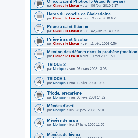
Office à saint Photios le Grand (6 février)
par
Claude le Liseur
»
sam. 06 févr. 2010 2:17
Horos du concile de Chalcédoine
par
Claude le Liseur
»
mer. 13 janv. 2010 0:23
Prière à saint Étienne
par
Claude le Liseur
»
sam. 02 janv. 2010 19:40
Prière à saint Nicolas
par
Claude le Liseur
»
ven. 11 déc. 2009 0:56
Mention des défunts dans la prothèse (traditio
par
Claude le Liseur
»
dim. 10 mai 2009 15:15
TRIODE 2
par
Monique
»
ven. 07 mars 2008 13:03
TRIODE 1
par
Monique
»
mar. 19 févr. 2008 10:50
Triode, précarême
par
Monique
»
mer. 06 févr. 2008 14:22
Ménées d'avril
par
Monique
»
lun. 28 janv. 2008 15:01
Ménées de mars
par
Monique
»
jeu. 17 janv. 2008 12:55
Ménées de février