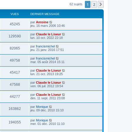
1
2
Suivant
62 sujets
VUES
DERNIER MESSAGE
par
Antoine
45245
jeu. 16 mars 2006 10:46
par
Claude le Liseur
129590
lun. 10 oct. 2022 22:18
par
francismichel
82065
jeu. 21 janv. 2016 17:51
par
francismichel
49758
mar. 05 août 2014 15:11
par
Claude le Liseur
45417
lun. 21 oct. 2013 19:25
par
Claude le Liseur
47568
ven. 06 juil. 2012 19:54
par
Claude le Liseur
44277
dim. 11 sept. 2011 23:08
par
Monique
163862
jeu. 09 déc. 2010 15:10
par
Monique
194055
mer. 01 déc. 2010 11:10