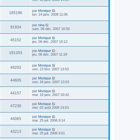
par
Monique
185196
lun. 14 janv. 2008 11:06
par
nina
91934
sam. 08 déc. 2007 16:50
par
Monique
45152
jeu. 06 déc. 2007 15:12
par
Monique
191203
jeu. 06 déc. 2007 11:28
par
Monique
49202
ven. 23 févr. 2007 13:53
par
Monique
44605
ven. 26 janv. 2007 13:53
par
Monique
44157
mar. 16 janv. 2007 20:42
par
Monique
47236
mer. 02 août 2006 19:53
par
Monique
44065
mar. 25 juil. 2006 9:14
par
Monique
43213
mar. 25 juil. 2006 9:01