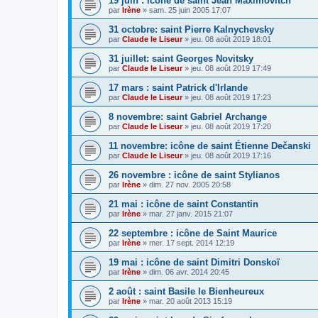
19 juin : icône de saint Jean Maximovitch
par
Irène
»
sam. 25 juin 2005 17:07
31 octobre: saint Pierre Kalnychevsky
par
Claude le Liseur
»
jeu. 08 août 2019 18:01
31 juillet: saint Georges Novitsky
par
Claude le Liseur
»
jeu. 08 août 2019 17:49
17 mars : saint Patrick d'Irlande
par
Claude le Liseur
»
jeu. 08 août 2019 17:23
8 novembre: saint Gabriel Archange
par
Claude le Liseur
»
jeu. 08 août 2019 17:20
11 novembre: icône de saint Étienne Dečanski
par
Claude le Liseur
»
jeu. 08 août 2019 17:16
26 novembre : icône de saint Stylianos
par
Irène
»
dim. 27 nov. 2005 20:58
21 mai : icône de saint Constantin
par
Irène
»
mar. 27 janv. 2015 21:07
22 septembre : icône de Saint Maurice
par
Irène
»
mer. 17 sept. 2014 12:19
19 mai : icône de saint Dimitri Donskoï
par
Irène
»
dim. 06 avr. 2014 20:45
2 août : saint Basile le Bienheureux
par
Irène
»
mar. 20 août 2013 15:19