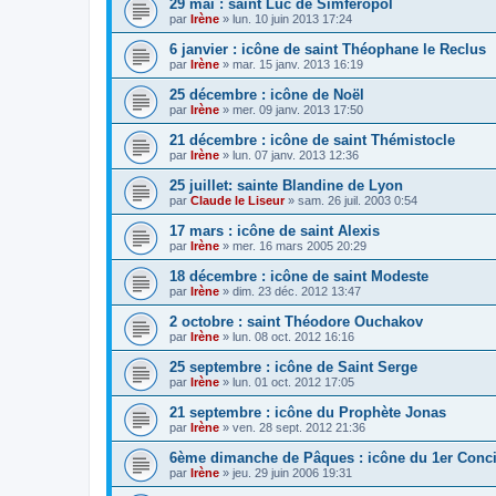
29 mai : saint Luc de Simferopol
par
Irène
»
lun. 10 juin 2013 17:24
6 janvier : icône de saint Théophane le Reclus
par
Irène
»
mar. 15 janv. 2013 16:19
25 décembre : icône de Noël
par
Irène
»
mer. 09 janv. 2013 17:50
21 décembre : icône de saint Thémistocle
par
Irène
»
lun. 07 janv. 2013 12:36
25 juillet: sainte Blandine de Lyon
par
Claude le Liseur
»
sam. 26 juil. 2003 0:54
17 mars : icône de saint Alexis
par
Irène
»
mer. 16 mars 2005 20:29
18 décembre : icône de saint Modeste
par
Irène
»
dim. 23 déc. 2012 13:47
2 octobre : saint Théodore Ouchakov
par
Irène
»
lun. 08 oct. 2012 16:16
25 septembre : icône de Saint Serge
par
Irène
»
lun. 01 oct. 2012 17:05
21 septembre : icône du Prophète Jonas
par
Irène
»
ven. 28 sept. 2012 21:36
6ème dimanche de Pâques : icône du 1er Conci
par
Irène
»
jeu. 29 juin 2006 19:31