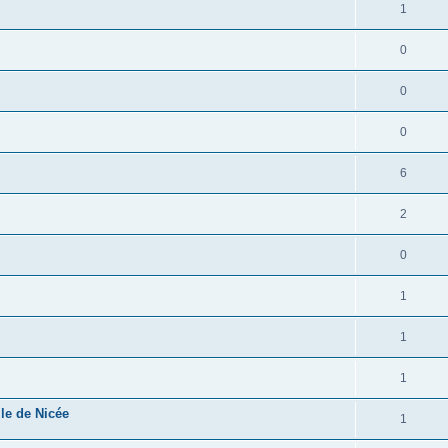
1
0
0
0
6
2
0
1
1
1
le de Nicée
1