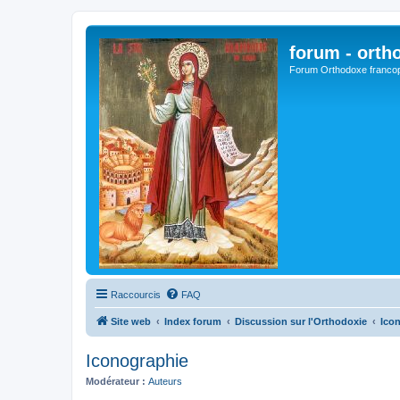
forum - orth
Forum Orthodoxe franco
Raccourcis
FAQ
Site web
Index forum
Discussion sur l'Orthodoxie
Ico
Iconographie
Modérateur :
Auteurs