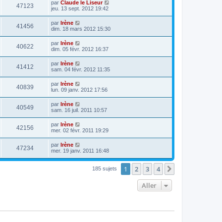
par
Claude le Liseur
47123
jeu. 13 sept. 2012 19:42
par
Irène
41456
dim. 18 mars 2012 15:30
par
Irène
40622
dim. 05 févr. 2012 16:37
par
Irène
41412
sam. 04 févr. 2012 11:35
par
Irène
40839
lun. 09 janv. 2012 17:56
par
Irène
40549
sam. 16 juil. 2011 10:57
par
Irène
42156
mer. 02 févr. 2011 19:29
par
Irène
47234
mer. 19 janv. 2011 16:48
1
2
3
4
Suivant
185 sujets
Aller