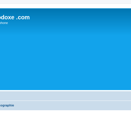
odoxe .com
phone
nographie