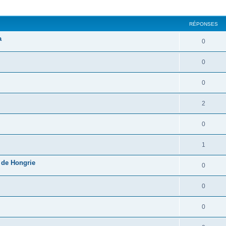
cher
cherche avancée
RÉPONSES
a
0
0
0
2
0
1
e de Hongrie
0
0
0