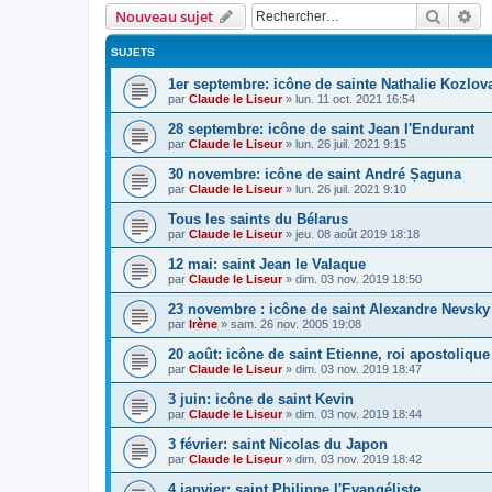
Recher
Re
Nouveau sujet
SUJETS
1er septembre: icône de sainte Nathalie Kozlov
par
Claude le Liseur
»
lun. 11 oct. 2021 16:54
28 septembre: icône de saint Jean l'Endurant
par
Claude le Liseur
»
lun. 26 juil. 2021 9:15
30 novembre: icône de saint André Șaguna
par
Claude le Liseur
»
lun. 26 juil. 2021 9:10
Tous les saints du Bélarus
par
Claude le Liseur
»
jeu. 08 août 2019 18:18
12 mai: saint Jean le Valaque
par
Claude le Liseur
»
dim. 03 nov. 2019 18:50
23 novembre : icône de saint Alexandre Nevsky
par
Irène
»
sam. 26 nov. 2005 19:08
20 août: icône de saint Etienne, roi apostoliqu
par
Claude le Liseur
»
dim. 03 nov. 2019 18:47
3 juin: icône de saint Kevin
par
Claude le Liseur
»
dim. 03 nov. 2019 18:44
3 février: saint Nicolas du Japon
par
Claude le Liseur
»
dim. 03 nov. 2019 18:42
4 janvier: saint Philippe l'Evangéliste