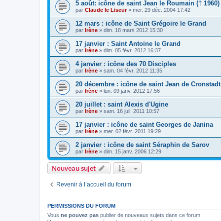
5 août: icône de saint Jean le Roumain († 1960)
par
Claude le Liseur
»
mer. 29 déc. 2004 17:42
12 mars : icône de Saint Grégoire le Grand
par
Irène
»
dim. 18 mars 2012 15:30
17 janvier : Saint Antoine le Grand
par
Irène
»
dim. 05 févr. 2012 16:37
4 janvier : icône des 70 Disciples
par
Irène
»
sam. 04 févr. 2012 11:35
20 décembre : icône de saint Jean de Cronstadt
par
Irène
»
lun. 09 janv. 2012 17:56
20 juillet : saint Alexis d'Ugine
par
Irène
»
sam. 16 juil. 2011 10:57
17 janvier : icône de saint Georges de Janina
par
Irène
»
mer. 02 févr. 2011 19:29
2 janvier : icône de saint Séraphin de Sarov
par
Irène
»
dim. 15 janv. 2006 12:29
Nouveau sujet
Revenir à l’accueil du forum
PERMISSIONS DU FORUM
Vous
ne pouvez pas
publier de nouveaux sujets dans ce forum