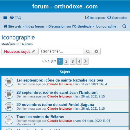
forum - orthodoxe .com
FAQ
Inscription
Connexion
R
Site web
Index forum
Discussion sur l'Orthodoxie
Iconographie
e
Iconographie
c
Modérateur :
Auteurs
h
Rechercher
Recherche avanc
Nouveau sujet
e
1
2
3
4
Suivant
185 sujets
r
c
Sujets
h
1er septembre: icône de sainte Nathalie Kozlova
e
Dernier message par
Claude le Liseur
«
lun. 11 oct. 2021 16:54
r
28 septembre: icône de saint Jean l'Endurant
Dernier message par
Claude le Liseur
«
lun. 26 juil. 2021 9:15
30 novembre: icône de saint André Șaguna
Dernier message par
Claude le Liseur
«
lun. 26 juil. 2021 9:10
Tous les saints du Bélarus
Dernier message par
Claude le Liseur
«
ven. 04 sept. 2020 11:04
Réponses :
2