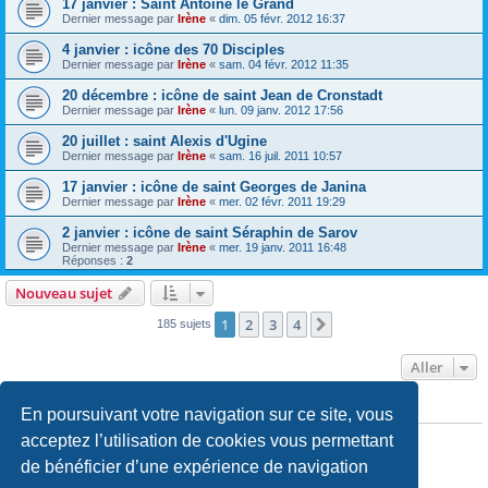
17 janvier : Saint Antoine le Grand
Dernier message par
Irène
«
dim. 05 févr. 2012 16:37
4 janvier : icône des 70 Disciples
Dernier message par
Irène
«
sam. 04 févr. 2012 11:35
20 décembre : icône de saint Jean de Cronstadt
Dernier message par
Irène
«
lun. 09 janv. 2012 17:56
20 juillet : saint Alexis d'Ugine
Dernier message par
Irène
«
sam. 16 juil. 2011 10:57
17 janvier : icône de saint Georges de Janina
Dernier message par
Irène
«
mer. 02 févr. 2011 19:29
2 janvier : icône de saint Séraphin de Sarov
Dernier message par
Irène
«
mer. 19 janv. 2011 16:48
Réponses :
2
Nouveau sujet
1
2
3
4
Suivant
185 sujets
Aller
En poursuivant votre navigation sur ce site, vous
PERMISSIONS DU FORUM
Vous
ne pouvez pas
publier de nouveaux sujets dans ce forum
acceptez l’utilisation de cookies vous permettant
Vous
ne pouvez pas
répondre aux sujets dans ce forum
de bénéficier d’une expérience de navigation
Vous
ne pouvez pas
modifier vos messages dans ce forum
Vous
ne pouvez pas
supprimer vos messages dans ce forum