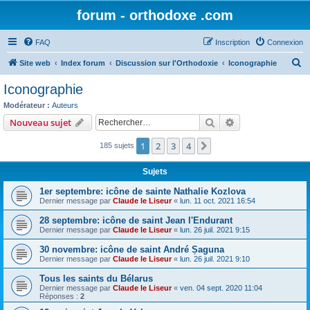
forum - orthodoxe .com
FAQ
Inscription
Connexion
R
Site web
Index forum
Discussion sur l'Orthodoxie
Iconographie
e
Iconographie
c
Modérateur :
Auteurs
h
Rechercher
Recherche avanc
Nouveau sujet
e
1
2
3
4
Suivant
185 sujets
r
c
Sujets
h
1er septembre: icône de sainte Nathalie Kozlova
e
Dernier message par
Claude le Liseur
«
lun. 11 oct. 2021 16:54
r
28 septembre: icône de saint Jean l'Endurant
Dernier message par
Claude le Liseur
«
lun. 26 juil. 2021 9:15
30 novembre: icône de saint André Șaguna
Dernier message par
Claude le Liseur
«
lun. 26 juil. 2021 9:10
Tous les saints du Bélarus
Dernier message par
Claude le Liseur
«
ven. 04 sept. 2020 11:04
Réponses :
2