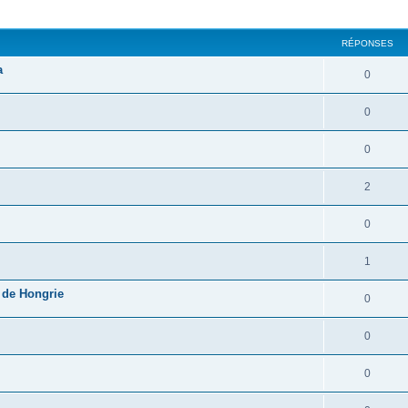
cher
cherche avancée
RÉPONSES
a
0
0
0
2
0
1
e de Hongrie
0
0
0