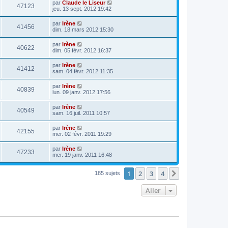
par
Claude le Liseur
47123
jeu. 13 sept. 2012 19:42
par
Irène
41456
dim. 18 mars 2012 15:30
par
Irène
40622
dim. 05 févr. 2012 16:37
par
Irène
41412
sam. 04 févr. 2012 11:35
par
Irène
40839
lun. 09 janv. 2012 17:56
par
Irène
40549
sam. 16 juil. 2011 10:57
par
Irène
42155
mer. 02 févr. 2011 19:29
par
Irène
47233
mer. 19 janv. 2011 16:48
1
2
3
4
Suivant
185 sujets
Aller