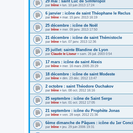
29 mai : saint Luc de Simferopol
par
Irène
»
lun. 10 juin 2013 17:24
6 janvier : icône de saint Théophane le Reclus
par
Irène
»
mar. 15 janv. 2013 16:19
25 décembre : icône de Noël
par
Irène
»
mer. 09 janv. 2013 17:50
21 décembre : icône de saint Thémistocle
par
Irène
»
lun. 07 janv. 2013 12:36
25 juillet: sainte Blandine de Lyon
par
Claude le Liseur
»
sam. 26 juil. 2003 0:54
17 mars : icône de saint Alexis
par
Irène
»
mer. 16 mars 2005 20:29
18 décembre : icône de saint Modeste
par
Irène
»
dim. 23 déc. 2012 13:47
2 octobre : saint Théodore Ouchakov
par
Irène
»
lun. 08 oct. 2012 16:16
25 septembre : icône de Saint Serge
par
Irène
»
lun. 01 oct. 2012 17:05
21 septembre : icône du Prophète Jonas
par
Irène
»
ven. 28 sept. 2012 21:36
6ème dimanche de Pâques : icône du 1er Conci
par
Irène
»
jeu. 29 juin 2006 19:31