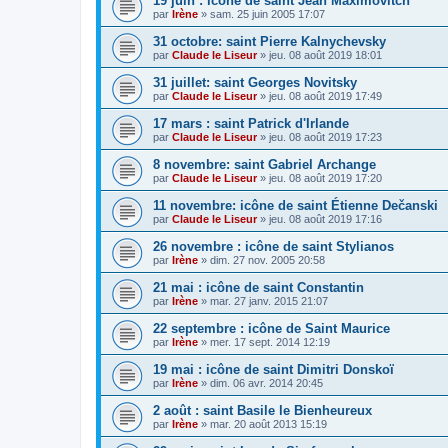
19 juin : icône de saint Jean Maximovitch
par
Irène
»
sam. 25 juin 2005 17:07
31 octobre: saint Pierre Kalnychevsky
par
Claude le Liseur
»
jeu. 08 août 2019 18:01
31 juillet: saint Georges Novitsky
par
Claude le Liseur
»
jeu. 08 août 2019 17:49
17 mars : saint Patrick d'Irlande
par
Claude le Liseur
»
jeu. 08 août 2019 17:23
8 novembre: saint Gabriel Archange
par
Claude le Liseur
»
jeu. 08 août 2019 17:20
11 novembre: icône de saint Étienne Dečanski
par
Claude le Liseur
»
jeu. 08 août 2019 17:16
26 novembre : icône de saint Stylianos
par
Irène
»
dim. 27 nov. 2005 20:58
21 mai : icône de saint Constantin
par
Irène
»
mar. 27 janv. 2015 21:07
22 septembre : icône de Saint Maurice
par
Irène
»
mer. 17 sept. 2014 12:19
19 mai : icône de saint Dimitri Donskoï
par
Irène
»
dim. 06 avr. 2014 20:45
2 août : saint Basile le Bienheureux
par
Irène
»
mar. 20 août 2013 15:19