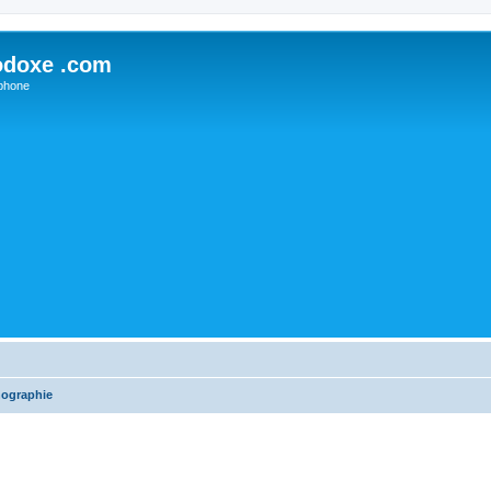
odoxe .com
phone
nographie