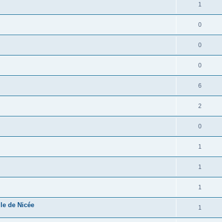
1
0
0
0
6
2
0
1
1
1
le de Nicée
1