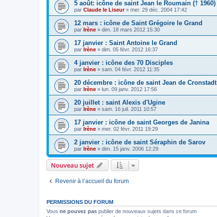
5 août: icône de saint Jean le Roumain († 1960)
par
Claude le Liseur
»
mer. 29 déc. 2004 17:42
12 mars : icône de Saint Grégoire le Grand
par
Irène
»
dim. 18 mars 2012 15:30
17 janvier : Saint Antoine le Grand
par
Irène
»
dim. 05 févr. 2012 16:37
4 janvier : icône des 70 Disciples
par
Irène
»
sam. 04 févr. 2012 11:35
20 décembre : icône de saint Jean de Cronstadt
par
Irène
»
lun. 09 janv. 2012 17:56
20 juillet : saint Alexis d'Ugine
par
Irène
»
sam. 16 juil. 2011 10:57
17 janvier : icône de saint Georges de Janina
par
Irène
»
mer. 02 févr. 2011 19:29
2 janvier : icône de saint Séraphin de Sarov
par
Irène
»
dim. 15 janv. 2006 12:29
Nouveau sujet
Revenir à l’accueil du forum
PERMISSIONS DU FORUM
Vous
ne pouvez pas
publier de nouveaux sujets dans ce forum