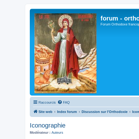
forum - orth
Forum Orthodoxe franco
Raccourcis
FAQ
Site web
Index forum
Discussion sur l'Orthodoxie
Ico
Iconographie
Modérateur :
Auteurs