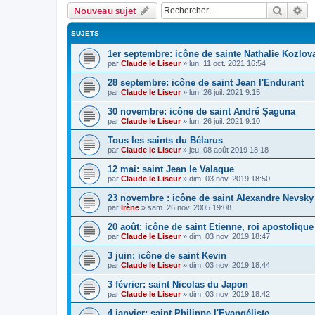
Recher
Re
Nouveau sujet
SUJETS
1er septembre: icône de sainte Nathalie Kozlov
par
Claude le Liseur
»
lun. 11 oct. 2021 16:54
28 septembre: icône de saint Jean l'Endurant
par
Claude le Liseur
»
lun. 26 juil. 2021 9:15
30 novembre: icône de saint André Șaguna
par
Claude le Liseur
»
lun. 26 juil. 2021 9:10
Tous les saints du Bélarus
par
Claude le Liseur
»
jeu. 08 août 2019 18:18
12 mai: saint Jean le Valaque
par
Claude le Liseur
»
dim. 03 nov. 2019 18:50
23 novembre : icône de saint Alexandre Nevsky
par
Irène
»
sam. 26 nov. 2005 19:08
20 août: icône de saint Etienne, roi apostoliqu
par
Claude le Liseur
»
dim. 03 nov. 2019 18:47
3 juin: icône de saint Kevin
par
Claude le Liseur
»
dim. 03 nov. 2019 18:44
3 février: saint Nicolas du Japon
par
Claude le Liseur
»
dim. 03 nov. 2019 18:42
4 janvier: saint Philippe l'Evangéliste