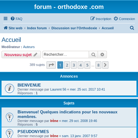
forum - orthodoxe .com
FAQ
Inscription
Connexion
R
Site web
Index forum
Discussion sur l'Orthodoxie
Accueil
e
Accueil
c
Modérateur :
Auteurs
h
Rechercher
Recherche avanc
Nouveau sujet
e
Page
1
sur
8
1
2
3
4
5
8
Suivant
389 sujets
r
…
c
Annonces
h
BIENVENUE
e
Dernier message par
Laurent 56
«
mer. 25 oct. 2017 10:41
Réponses :
1
r
Sujets
Bienvenue! Quelques indications pour les nouveaux
membres.
Dernier message par
Irène
«
mer. 29 oct. 2008 19:46
Réponses :
5
PSEUDONYMES
Dernier message par
Irène
«
sam. 13 janv. 2007 9:57