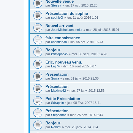
Nouvelle venue
par
Stessy
»
lun. 17 oct. 2016 12:25
Présentation de sophie
par
sophieG
»
jeu. 11 août 2016 1:01
Nouvel arrivant
par
JeanMichelLemonnier
»
mar. 28 juin 2016 15:01
faire connaissance
par
christian38
»
lun. 05 oct. 2015 16:43
Bonjour
par
kristophe45
»
mer. 30 sept. 2015 14:28
Eric, nouveau venu.
par
Erg74
»
dim. 16 août 2015 5:07
Présentation
par
Sonia
»
sam. 31 janv. 2015 21:36
Présentation
par
Maxime62
»
mar. 27 janv. 2015 12:56
Petite Présentation
par
Séraphin
»
jeu. 08 févr. 2007 16:41
Présentation
par
Stephanos
»
mar. 25 nov. 2014 5:43
Bonjour
par
Robin9
»
mer. 29 janv. 2014 0:24