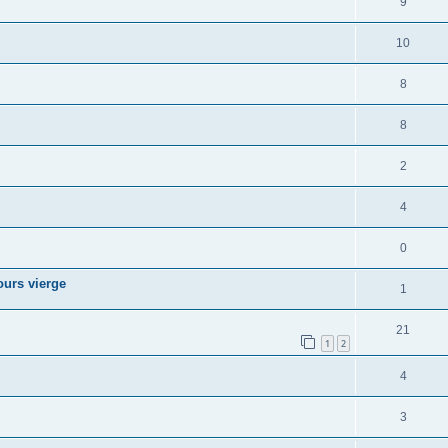
9
10
8
8
2
4
0
ours vierge
1
21
1
2
4
3