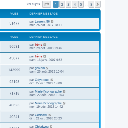
Page
1
sur
8
1
2
3
4
5
8
Suivant
389 sujets
…
VUES
DERNIER MESSAGE
par
Laurent 56
51477
mer. 25 oct. 2017 10:41
VUES
DERNIER MESSAGE
par
Irène
96531
mer. 29 oct. 2008 19:46
par
Irène
45077
sam. 13 janv. 2007 9:57
par
galkani
143999
sam. 26 août 2023 10:04
par
Odysseus
92198
dim. 27 oct. 2019 19:00
par
Marie l'iconographe
71718
sam. 22 déc. 2018 10:53
par
Marie l'iconographe
40623
mer. 19 déc. 2018 14:42
par
Cerise91
40241
dim. 21 oct. 2018 23:23
par
Chlodweg