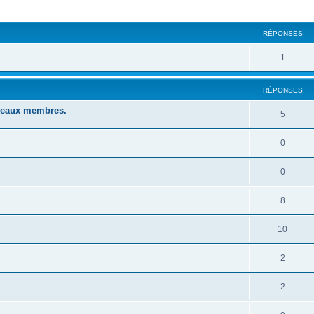
cher
cherche avancée
RÉPONSES
1
RÉPONSES
uveaux membres.
5
0
0
8
10
2
2