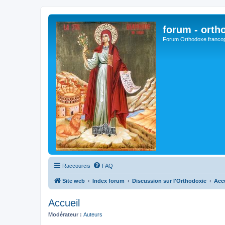
forum - orth
Forum Orthodoxe franco
Raccourcis
FAQ
Site web
Index forum
Discussion sur l'Orthodoxie
Acc
Accueil
Modérateur :
Auteurs