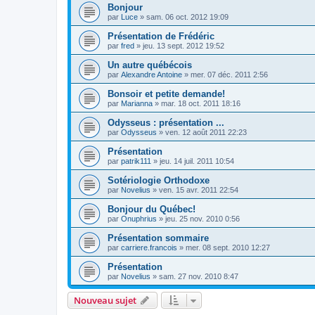
Bonjour
par
Luce
»
sam. 06 oct. 2012 19:09
Présentation de Frédéric
par
fred
»
jeu. 13 sept. 2012 19:52
Un autre québécois
par
Alexandre Antoine
»
mer. 07 déc. 2011 2:56
Bonsoir et petite demande!
par
Marianna
»
mar. 18 oct. 2011 18:16
Odysseus : présentation ...
par
Odysseus
»
ven. 12 août 2011 22:23
Présentation
par
patrik111
»
jeu. 14 juil. 2011 10:54
Sotériologie Orthodoxe
par
Novelius
»
ven. 15 avr. 2011 22:54
Bonjour du Québec!
par
Onuphrius
»
jeu. 25 nov. 2010 0:56
Présentation sommaire
par
carriere.francois
»
mer. 08 sept. 2010 12:27
Présentation
par
Novelius
»
sam. 27 nov. 2010 8:47
Nouveau sujet