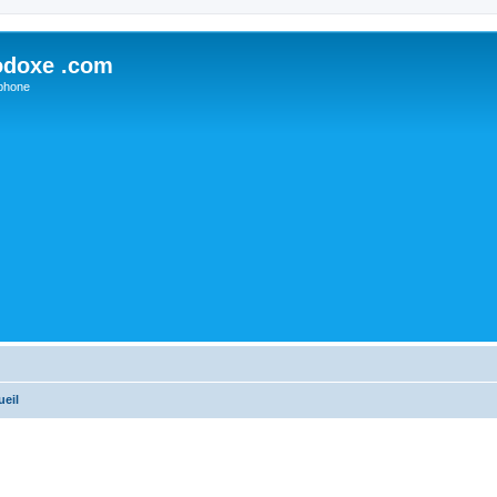
odoxe .com
phone
ueil