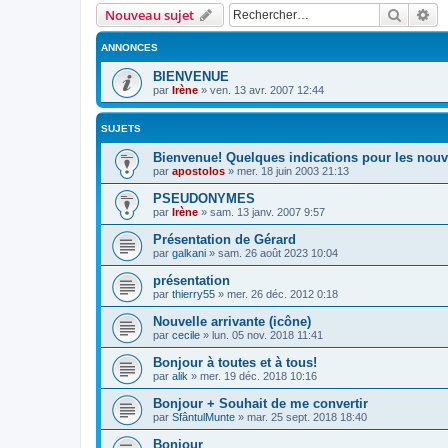
Recher
Re
Nouveau sujet
ANNONCES
BIENVENUE
par
Irène
»
ven. 13 avr. 2007 12:44
SUJETS
Bienvenue! Quelques indications pour les no
par
apostolos
»
mer. 18 juin 2003 21:13
PSEUDONYMES
par
Irène
»
sam. 13 janv. 2007 9:57
Présentation de Gérard
par
galkani
»
sam. 26 août 2023 10:04
présentation
par
thierry55
»
mer. 26 déc. 2012 0:18
Nouvelle arrivante (icône)
par
cecile
»
lun. 05 nov. 2018 11:41
Bonjour à toutes et à tous!
par
alik
»
mer. 19 déc. 2018 10:16
Bonjour + Souhait de me convertir
par
SfântulMunte
»
mar. 25 sept. 2018 18:40
Bonjour