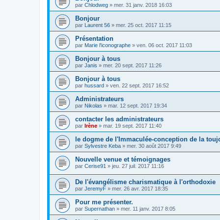
par
Chlodweg
»
mer. 31 janv. 2018 16:03
Bonjour
par
Laurent 56
»
mer. 25 oct. 2017 11:15
Présentation
par
Marie l'iconographe
»
ven. 06 oct. 2017 11:03
Bonjour à tous
par
Janis
»
mer. 20 sept. 2017 11:26
Bonjour à tous
par
hussard
»
ven. 22 sept. 2017 16:52
Administrateurs
par
Nikolas
»
mar. 12 sept. 2017 19:34
contacter les administrateurs
par
Irène
»
mar. 19 sept. 2017 11:40
le dogme de l'Immaculée-conception de la touj
par
Sylvestre Keba
»
mer. 30 août 2017 9:49
Nouvelle venue et témoignages
par
Cerise91
»
jeu. 27 juil. 2017 11:16
De l'évangélisme charismatique à l'orthodoxie
par
JeremyF
»
mer. 26 avr. 2017 18:35
Pour me présenter.
par
Supernathan
»
mer. 11 janv. 2017 8:05