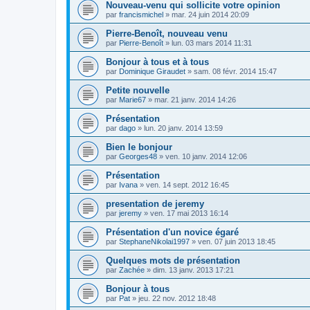
Nouveau-venu qui sollicite votre opinion
par
francismichel
»
mar. 24 juin 2014 20:09
Pierre-Benoît, nouveau venu
par
Pierre-Benoît
»
lun. 03 mars 2014 11:31
Bonjour à tous et à tous
par
Dominique Giraudet
»
sam. 08 févr. 2014 15:47
Petite nouvelle
par
Marie67
»
mar. 21 janv. 2014 14:26
Présentation
par
dago
»
lun. 20 janv. 2014 13:59
Bien le bonjour
par
Georges48
»
ven. 10 janv. 2014 12:06
Présentation
par
Ivana
»
ven. 14 sept. 2012 16:45
presentation de jeremy
par
jeremy
»
ven. 17 mai 2013 16:14
Présentation d'un novice égaré
par
StephaneNikolai1997
»
ven. 07 juin 2013 18:45
Quelques mots de présentation
par
Zachée
»
dim. 13 janv. 2013 17:21
Bonjour à tous
par
Pat
»
jeu. 22 nov. 2012 18:48