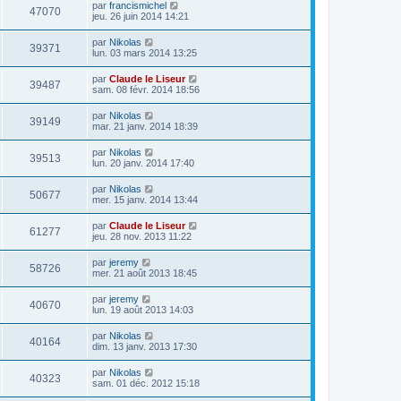
par
francismichel
47070
jeu. 26 juin 2014 14:21
par
Nikolas
39371
lun. 03 mars 2014 13:25
par
Claude le Liseur
39487
sam. 08 févr. 2014 18:56
par
Nikolas
39149
mar. 21 janv. 2014 18:39
par
Nikolas
39513
lun. 20 janv. 2014 17:40
par
Nikolas
50677
mer. 15 janv. 2014 13:44
par
Claude le Liseur
61277
jeu. 28 nov. 2013 11:22
par
jeremy
58726
mer. 21 août 2013 18:45
par
jeremy
40670
lun. 19 août 2013 14:03
par
Nikolas
40164
dim. 13 janv. 2013 17:30
par
Nikolas
40323
sam. 01 déc. 2012 15:18