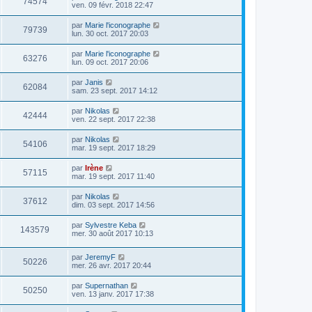
74574
ven. 09 févr. 2018 22:47
par
Marie l'iconographe
79739
lun. 30 oct. 2017 20:03
par
Marie l'iconographe
63276
lun. 09 oct. 2017 20:06
par
Janis
62084
sam. 23 sept. 2017 14:12
par
Nikolas
42444
ven. 22 sept. 2017 22:38
par
Nikolas
54106
mar. 19 sept. 2017 18:29
par
Irène
57115
mar. 19 sept. 2017 11:40
par
Nikolas
37612
dim. 03 sept. 2017 14:56
par
Sylvestre Keba
143579
mer. 30 août 2017 10:13
par
JeremyF
50226
mer. 26 avr. 2017 20:44
par
Supernathan
50250
ven. 13 janv. 2017 17:38