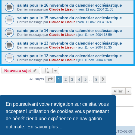
saints pour le 16 novembre du calendrier ecclésiastique
Dernier message par
Claude le Liseur
«
ven. 12 nov. 2004 21:33
saints pour le 15 novembre du calendrier ecclésiastique
Dernier message par
Claude le Liseur
«
ven. 12 nov. 2004 16:45
saints pour le 14 novembre du calendrier ecclésiastique
Dernier message par
Claude le Liseur
«
jeu. 11 nov. 2004 18:59
saints pour le 13 novembre du calendrier ecclésiastique
Dernier message par
Claude le Liseur
«
jeu. 11 nov. 2004 18:35
saints pour le 12 novembre du calendrier ecclésiastique
Dernier message par
Claude le Liseur
«
jeu. 11 nov. 2004 18:08
Nouveau sujet
Page
1
sur
8
1
2
3
4
5
8
Suivant
370 sujets
…
Aller
En poursuivant votre navigation sur ce site, vous
PERMISSIONS DU FORUM
Vous
ne pouvez pas
publier de nouveaux sujets dans ce forum
acceptez l’utilisation de cookies vous permettant
Vous
ne pouvez pas
répondre aux sujets dans ce forum
de bénéficier d’une expérience de navigation
Vous
ne pouvez pas
modifier vos messages dans ce forum
Vous
ne pouvez pas
supprimer vos messages dans ce forum
optimale.
En savoir plus…
Site web
Index forum
Fuseau horaire sur
UTC+02:00