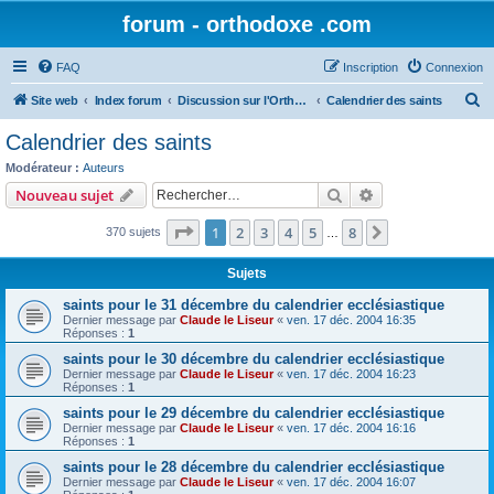
forum - orthodoxe .com
FAQ
Inscription
Connexion
R
Site web
Index forum
Discussion sur l'Orthodoxie
Calendrier des saints
e
Calendrier des saints
c
Modérateur :
Auteurs
h
Rechercher
Recherche avanc
Nouveau sujet
e
Page
1
sur
8
1
2
3
4
5
8
Suivant
370 sujets
r
…
c
Sujets
h
saints pour le 31 décembre du calendrier ecclésiastique
e
Dernier message par
Claude le Liseur
«
ven. 17 déc. 2004 16:35
Réponses :
1
r
saints pour le 30 décembre du calendrier ecclésiastique
Dernier message par
Claude le Liseur
«
ven. 17 déc. 2004 16:23
Réponses :
1
saints pour le 29 décembre du calendrier ecclésiastique
Dernier message par
Claude le Liseur
«
ven. 17 déc. 2004 16:16
Réponses :
1
saints pour le 28 décembre du calendrier ecclésiastique
Dernier message par
Claude le Liseur
«
ven. 17 déc. 2004 16:07