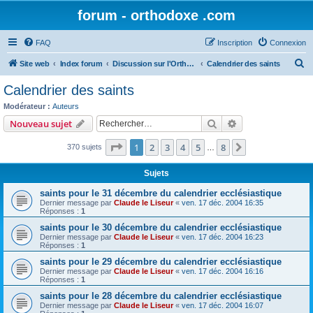
forum - orthodoxe .com
FAQ
Inscription
Connexion
R
Site web
Index forum
Discussion sur l'Orthodoxie
Calendrier des saints
e
Calendrier des saints
c
Modérateur :
Auteurs
h
Rechercher
Recherche avanc
Nouveau sujet
e
Page
1
sur
8
1
2
3
4
5
8
Suivant
370 sujets
r
…
c
Sujets
h
saints pour le 31 décembre du calendrier ecclésiastique
e
Dernier message par
Claude le Liseur
«
ven. 17 déc. 2004 16:35
Réponses :
1
r
saints pour le 30 décembre du calendrier ecclésiastique
Dernier message par
Claude le Liseur
«
ven. 17 déc. 2004 16:23
Réponses :
1
saints pour le 29 décembre du calendrier ecclésiastique
Dernier message par
Claude le Liseur
«
ven. 17 déc. 2004 16:16
Réponses :
1
saints pour le 28 décembre du calendrier ecclésiastique
Dernier message par
Claude le Liseur
«
ven. 17 déc. 2004 16:07