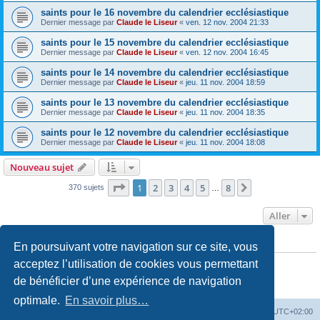
saints pour le 16 novembre du calendrier ecclésiastique
Dernier message par
Claude le Liseur
«
ven. 12 nov. 2004 21:33
saints pour le 15 novembre du calendrier ecclésiastique
Dernier message par
Claude le Liseur
«
ven. 12 nov. 2004 16:45
saints pour le 14 novembre du calendrier ecclésiastique
Dernier message par
Claude le Liseur
«
jeu. 11 nov. 2004 18:59
saints pour le 13 novembre du calendrier ecclésiastique
Dernier message par
Claude le Liseur
«
jeu. 11 nov. 2004 18:35
saints pour le 12 novembre du calendrier ecclésiastique
Dernier message par
Claude le Liseur
«
jeu. 11 nov. 2004 18:08
Nouveau sujet
Page
1
sur
8
1
2
3
4
5
8
Suivant
370 sujets
…
Aller
En poursuivant votre navigation sur ce site, vous
PERMISSIONS DU FORUM
Vous
ne pouvez pas
publier de nouveaux sujets dans ce forum
acceptez l’utilisation de cookies vous permettant
Vous
ne pouvez pas
répondre aux sujets dans ce forum
de bénéficier d’une expérience de navigation
Vous
ne pouvez pas
modifier vos messages dans ce forum
Vous
ne pouvez pas
supprimer vos messages dans ce forum
optimale.
En savoir plus…
Site web
Index forum
Fuseau horaire sur
UTC+02:00