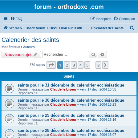
forum - orthodoxe .com
FAQ
Inscription
Connexion
R
Site web
Index forum
Discussion sur l'Orthodoxie
Calendrier des saints
e
Calendrier des saints
c
Modérateur :
Auteurs
h
Rechercher
Recherche avanc
Nouveau sujet
e
Page
1
sur
8
1
2
3
4
5
8
Suivant
370 sujets
r
…
c
Sujets
h
saints pour le 31 décembre du calendrier ecclésiastique
e
Dernier message par
Claude le Liseur
«
ven. 17 déc. 2004 16:35
Réponses :
1
r
saints pour le 30 décembre du calendrier ecclésiastique
Dernier message par
Claude le Liseur
«
ven. 17 déc. 2004 16:23
Réponses :
1
saints pour le 29 décembre du calendrier ecclésiastique
Dernier message par
Claude le Liseur
«
ven. 17 déc. 2004 16:16
Réponses :
1
saints pour le 28 décembre du calendrier ecclésiastique
Dernier message par
Claude le Liseur
«
ven. 17 déc. 2004 16:07