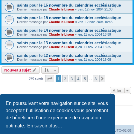
saints pour le 16 novembre du calendrier ecclésiastique
Dernier message par
Claude le Liseur
«
ven. 12 nov. 2004 21:33
saints pour le 15 novembre du calendrier ecclésiastique
Dernier message par
Claude le Liseur
«
ven. 12 nov. 2004 16:45
saints pour le 14 novembre du calendrier ecclésiastique
Dernier message par
Claude le Liseur
«
jeu. 11 nov. 2004 18:59
saints pour le 13 novembre du calendrier ecclésiastique
Dernier message par
Claude le Liseur
«
jeu. 11 nov. 2004 18:35
saints pour le 12 novembre du calendrier ecclésiastique
Dernier message par
Claude le Liseur
«
jeu. 11 nov. 2004 18:08
Nouveau sujet
Page
1
sur
8
1
2
3
4
5
8
Suivant
370 sujets
…
Aller
En poursuivant votre navigation sur ce site, vous
PERMISSIONS DU FORUM
Vous
ne pouvez pas
publier de nouveaux sujets dans ce forum
acceptez l’utilisation de cookies vous permettant
Vous
ne pouvez pas
répondre aux sujets dans ce forum
de bénéficier d’une expérience de navigation
Vous
ne pouvez pas
modifier vos messages dans ce forum
Vous
ne pouvez pas
supprimer vos messages dans ce forum
optimale.
En savoir plus…
Site web
Index forum
Fuseau horaire sur
UTC+02:00