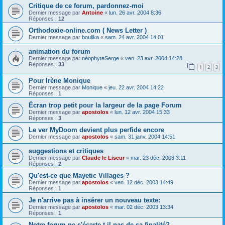
Critique de ce forum, pardonnez-moi
Dernier message par
Antoine
«
lun. 26 avr. 2004 8:36
Réponses :
12
Orthodoxie-online.com ( News Letter )
Dernier message par
boulika
«
sam. 24 avr. 2004 14:01
animation du forum
Dernier message par
néophyteSerge
«
ven. 23 avr. 2004 14:28
Réponses :
33
1
2
3
Pour Irène Monique
Dernier message par
Monique
«
jeu. 22 avr. 2004 14:22
Réponses :
1
Écran trop petit pour la largeur de la page Forum
Dernier message par
apostolos
«
lun. 12 avr. 2004 15:33
Réponses :
3
Le ver MyDoom devient plus perfide encore
Dernier message par
apostolos
«
sam. 31 janv. 2004 14:51
suggestions et critiques
Dernier message par
Claude le Liseur
«
mar. 23 déc. 2003 3:11
Réponses :
2
Qu'est-ce que Mayetic Villages ?
Dernier message par
apostolos
«
ven. 12 déc. 2003 14:49
Réponses :
1
Je n'arrive pas à insérer un nouveau texte:
Dernier message par
apostolos
«
mar. 02 déc. 2003 13:34
Réponses :
1
Notre forum ne s'écarte-t-il pas de sa finalité?