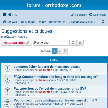
forum - orthodoxe .com
FAQ
Inscription
Connexion
R
Site web
Index forum
forum - orthodoxe : vos remarques
Suggestions et critiques
e
Suggestions et critiques
c
Modérateur :
Auteurs
h
Rechercher
Recherche avanc
Nouveau sujet
e
1
2
Suivant
61 sujets
r
c
Sujets
h
comment éviter la perte de messages postés
e
Dernier message par
apostolos
«
lun. 18 janv. 2010 8:44
r
FAQ: Comment inclure des images dans ses messages?
Dernier message par
Irène
«
sam. 27 mai 2006 10:01
Réponses :
4
Patienter lors de l'envoi de messages longs SVP
Dernier message par
apostolos
«
lun. 26 avr. 2004 10:50
Réponses :
1
Peut-on avoir des statistiques sur les visiteurs d'un fil ?
Dernier message par
Odysseus
«
mer. 17 janv. 2018 19:36
Réponses :
2