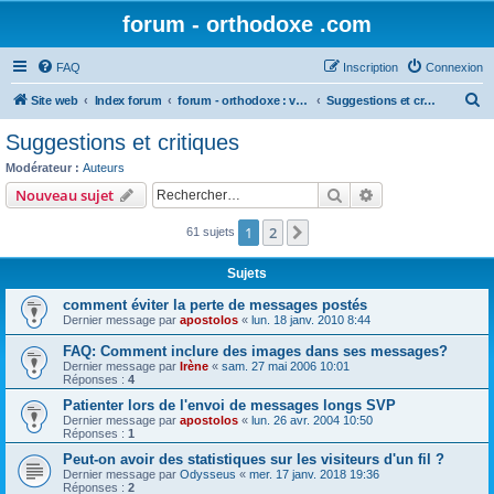
forum - orthodoxe .com
FAQ
Inscription
Connexion
R
Site web
Index forum
forum - orthodoxe : vos remarques
Suggestions et critiques
e
Suggestions et critiques
c
Modérateur :
Auteurs
h
Rechercher
Recherche avanc
Nouveau sujet
e
1
2
Suivant
61 sujets
r
c
Sujets
h
comment éviter la perte de messages postés
e
Dernier message par
apostolos
«
lun. 18 janv. 2010 8:44
r
FAQ: Comment inclure des images dans ses messages?
Dernier message par
Irène
«
sam. 27 mai 2006 10:01
Réponses :
4
Patienter lors de l'envoi de messages longs SVP
Dernier message par
apostolos
«
lun. 26 avr. 2004 10:50
Réponses :
1
Peut-on avoir des statistiques sur les visiteurs d'un fil ?
Dernier message par
Odysseus
«
mer. 17 janv. 2018 19:36
Réponses :
2