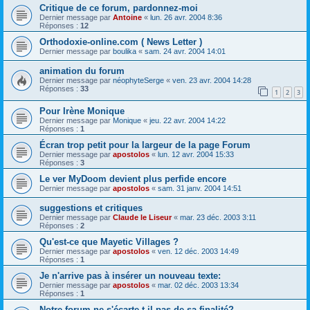
Critique de ce forum, pardonnez-moi
Dernier message par
Antoine
«
lun. 26 avr. 2004 8:36
Réponses :
12
Orthodoxie-online.com ( News Letter )
Dernier message par
boulika
«
sam. 24 avr. 2004 14:01
animation du forum
Dernier message par
néophyteSerge
«
ven. 23 avr. 2004 14:28
Réponses :
33
1
2
3
Pour Irène Monique
Dernier message par
Monique
«
jeu. 22 avr. 2004 14:22
Réponses :
1
Écran trop petit pour la largeur de la page Forum
Dernier message par
apostolos
«
lun. 12 avr. 2004 15:33
Réponses :
3
Le ver MyDoom devient plus perfide encore
Dernier message par
apostolos
«
sam. 31 janv. 2004 14:51
suggestions et critiques
Dernier message par
Claude le Liseur
«
mar. 23 déc. 2003 3:11
Réponses :
2
Qu'est-ce que Mayetic Villages ?
Dernier message par
apostolos
«
ven. 12 déc. 2003 14:49
Réponses :
1
Je n'arrive pas à insérer un nouveau texte:
Dernier message par
apostolos
«
mar. 02 déc. 2003 13:34
Réponses :
1
Notre forum ne s'écarte-t-il pas de sa finalité?