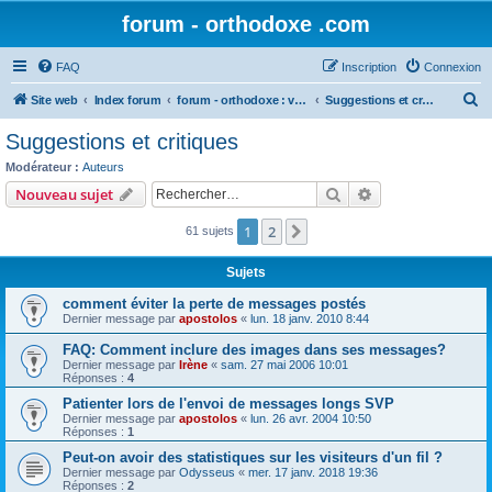
forum - orthodoxe .com
FAQ
Inscription
Connexion
R
Site web
Index forum
forum - orthodoxe : vos remarques
Suggestions et critiques
e
Suggestions et critiques
c
Modérateur :
Auteurs
h
Rechercher
Recherche avanc
Nouveau sujet
e
1
2
Suivant
61 sujets
r
c
Sujets
h
comment éviter la perte de messages postés
e
Dernier message par
apostolos
«
lun. 18 janv. 2010 8:44
r
FAQ: Comment inclure des images dans ses messages?
Dernier message par
Irène
«
sam. 27 mai 2006 10:01
Réponses :
4
Patienter lors de l'envoi de messages longs SVP
Dernier message par
apostolos
«
lun. 26 avr. 2004 10:50
Réponses :
1
Peut-on avoir des statistiques sur les visiteurs d'un fil ?
Dernier message par
Odysseus
«
mer. 17 janv. 2018 19:36
Réponses :
2