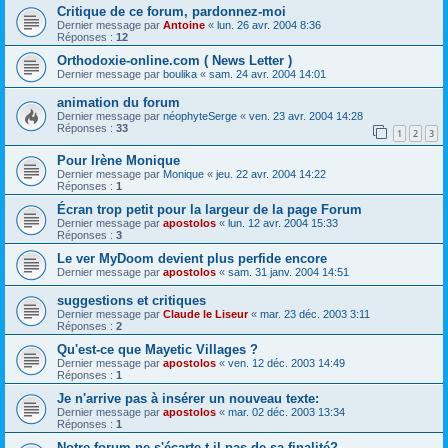
Critique de ce forum, pardonnez-moi
Dernier message par
Antoine
«
lun. 26 avr. 2004 8:36
Réponses :
12
Orthodoxie-online.com ( News Letter )
Dernier message par
boulika
«
sam. 24 avr. 2004 14:01
animation du forum
Dernier message par
néophyteSerge
«
ven. 23 avr. 2004 14:28
Réponses :
33
1
2
3
Pour Irène Monique
Dernier message par
Monique
«
jeu. 22 avr. 2004 14:22
Réponses :
1
Écran trop petit pour la largeur de la page Forum
Dernier message par
apostolos
«
lun. 12 avr. 2004 15:33
Réponses :
3
Le ver MyDoom devient plus perfide encore
Dernier message par
apostolos
«
sam. 31 janv. 2004 14:51
suggestions et critiques
Dernier message par
Claude le Liseur
«
mar. 23 déc. 2003 3:11
Réponses :
2
Qu'est-ce que Mayetic Villages ?
Dernier message par
apostolos
«
ven. 12 déc. 2003 14:49
Réponses :
1
Je n'arrive pas à insérer un nouveau texte:
Dernier message par
apostolos
«
mar. 02 déc. 2003 13:34
Réponses :
1
Notre forum ne s'écarte-t-il pas de sa finalité?