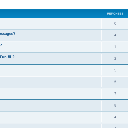
cher
cherche avancée
RÉPONSES
0
essages?
4
VP
1
'un fil ?
2
5
5
7
8
4