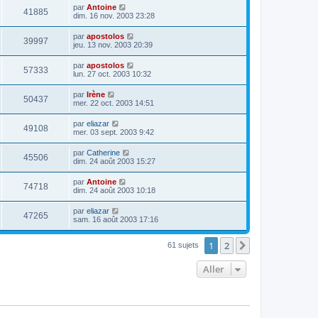
par
Antoine
41885
dim. 16 nov. 2003 23:28
par
apostolos
39997
jeu. 13 nov. 2003 20:39
par
apostolos
57333
lun. 27 oct. 2003 10:32
par
Irène
50437
mer. 22 oct. 2003 14:51
par
eliazar
49108
mer. 03 sept. 2003 9:42
par
Catherine
45506
dim. 24 août 2003 15:27
par
Antoine
74718
dim. 24 août 2003 10:18
par
eliazar
47265
sam. 16 août 2003 17:16
1
2
Suivant
61 sujets
Aller