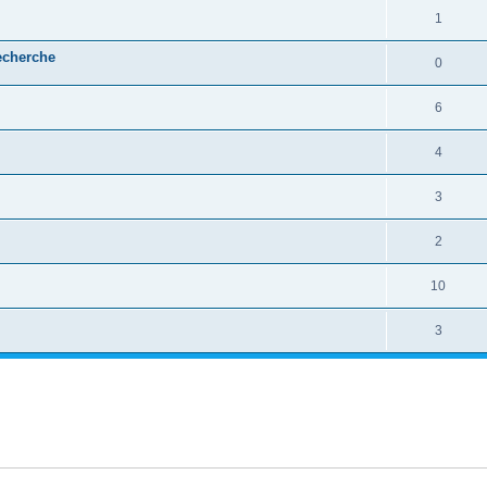
1
echerche
0
6
4
3
2
10
3