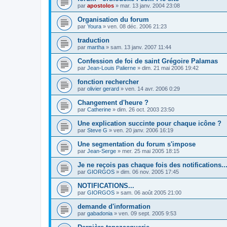
par
apostolos
»
mar. 13 janv. 2004 23:08
Organisation du forum
par
Youra
»
ven. 08 déc. 2006 21:23
traduction
par
martha
»
sam. 13 janv. 2007 11:44
Confession de foi de saint Grégoire Palamas
par
Jean-Louis Palierne
»
dim. 21 mai 2006 19:42
fonction rechercher
par
olivier gerard
»
ven. 14 avr. 2006 0:29
Changement d'heure ?
par
Catherine
»
dim. 26 oct. 2003 23:50
Une explication succinte pour chaque icône ?
par
Steve G
»
ven. 20 janv. 2006 16:19
Une segmentation du forum s'impose
par
Jean-Serge
»
mer. 25 mai 2005 18:15
Je ne reçois pas chaque fois des notifications..
par
GIORGOS
»
dim. 06 nov. 2005 17:45
NOTIFICATIONS...
par
GIORGOS
»
sam. 06 août 2005 21:00
demande d'information
par
gabadonia
»
ven. 09 sept. 2005 9:53