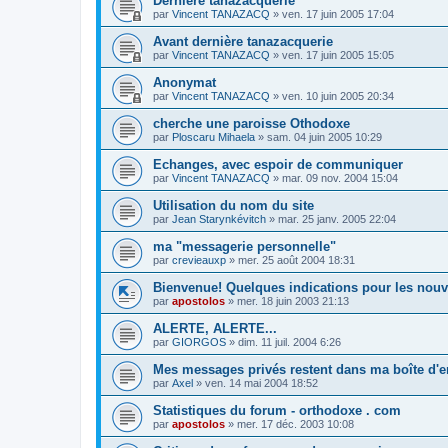
Dernière tanazacquerie
par
Vincent TANAZACQ
»
ven. 17 juin 2005 17:04
Avant dernière tanazacquerie
par
Vincent TANAZACQ
»
ven. 17 juin 2005 15:05
Anonymat
par
Vincent TANAZACQ
»
ven. 10 juin 2005 20:34
cherche une paroisse Othodoxe
par
Ploscaru Mihaela
»
sam. 04 juin 2005 10:29
Echanges, avec espoir de communiquer
par
Vincent TANAZACQ
»
mar. 09 nov. 2004 15:04
Utilisation du nom du site
par
Jean Starynkévitch
»
mar. 25 janv. 2005 22:04
ma "messagerie personnelle"
par
crevieauxp
»
mer. 25 août 2004 18:31
Bienvenue! Quelques indications pour les no
par
apostolos
»
mer. 18 juin 2003 21:13
ALERTE, ALERTE...
par
GIORGOS
»
dim. 11 juil. 2004 6:26
Mes messages privés restent dans ma boîte d'e
par
Axel
»
ven. 14 mai 2004 18:52
Statistiques du forum - orthodoxe . com
par
apostolos
»
mer. 17 déc. 2003 10:08