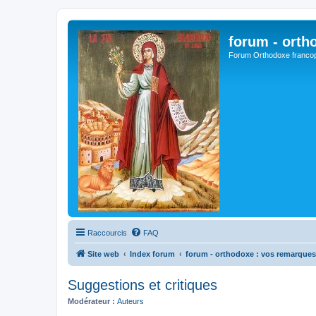
forum - orth
Forum Orthodoxe franco
Raccourcis
FAQ
Site web
Index forum
forum - orthodoxe : vos remarques
Suggestions et critiques
Modérateur :
Auteurs