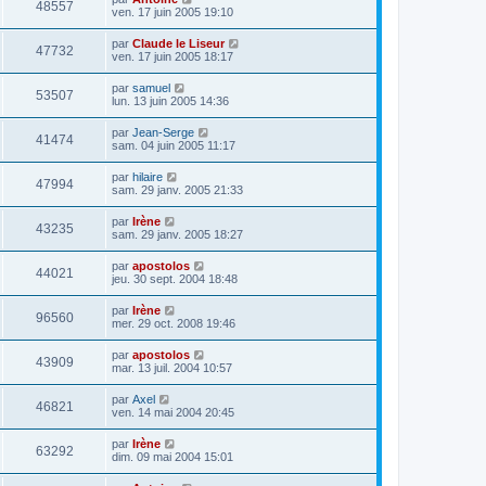
48557
ven. 17 juin 2005 19:10
par
Claude le Liseur
47732
ven. 17 juin 2005 18:17
par
samuel
53507
lun. 13 juin 2005 14:36
par
Jean-Serge
41474
sam. 04 juin 2005 11:17
par
hilaire
47994
sam. 29 janv. 2005 21:33
par
Irène
43235
sam. 29 janv. 2005 18:27
par
apostolos
44021
jeu. 30 sept. 2004 18:48
par
Irène
96560
mer. 29 oct. 2008 19:46
par
apostolos
43909
mar. 13 juil. 2004 10:57
par
Axel
46821
ven. 14 mai 2004 20:45
par
Irène
63292
dim. 09 mai 2004 15:01