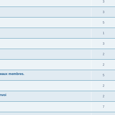
3
3
5
1
3
2
2
uveaux membres.
5
2
nvoi
2
7