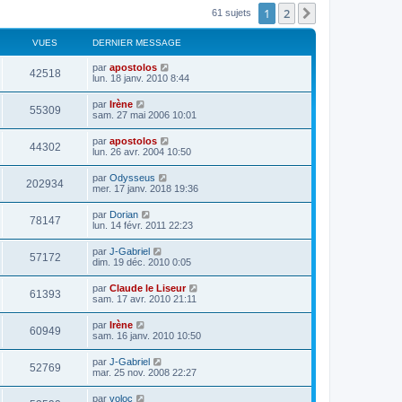
1
2
Suivant
61 sujets
VUES
DERNIER MESSAGE
par
apostolos
42518
lun. 18 janv. 2010 8:44
par
Irène
55309
sam. 27 mai 2006 10:01
par
apostolos
44302
lun. 26 avr. 2004 10:50
par
Odysseus
202934
mer. 17 janv. 2018 19:36
par
Dorian
78147
lun. 14 févr. 2011 22:23
par
J-Gabriel
57172
dim. 19 déc. 2010 0:05
par
Claude le Liseur
61393
sam. 17 avr. 2010 21:11
par
Irène
60949
sam. 16 janv. 2010 10:50
par
J-Gabriel
52769
mar. 25 nov. 2008 22:27
par
voloc