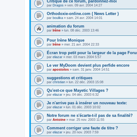
Critique de ce forum, pardonnez-moi
par
Dragos
»
ven. 09 avr. 2004 14:27
Orthodoxie-online.com ( News Letter )
par
boulika
»
sam. 24 avr. 2004 14:01
animation du forum
par
Irène
»
lun. 08 déc. 2003 13:46
Pour Irène Monique
par
Irène
»
mer. 21 avr. 2004 22:33
Écran trop petit pour la largeur de la page For
par
eliazar
»
mer. 03 mars 2004 5:57
Le ver MyDoom devient plus perfide encore
par
apostolos
»
sam. 31 janv. 2004 14:51
suggestions et critiques
par
christian
»
lun. 22 déc. 2003 15:08
Qu'est-ce que Mayetic Villages ?
par
eliazar
»
jeu. 04 déc. 2003 6:32
Je n'arrive pas à insérer un nouveau texte:
par
eliazar
»
lun. 01 déc. 2003 10:02
Notre forum ne s'écarte-t-il pas de sa finalité?
par
Antoine
»
mar. 25 nov. 2003 11:55
Comment corriger une faute de titre ?
par
eliazar
»
jeu. 20 nov. 2003 7:59