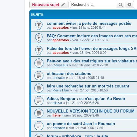
Recher
Re
Nouveau sujet
SUJETS
comment éviter la perte de messages postés
par
apostolos
»
lun. 18 janv. 2010 8:44
FAQ: Comment inclure des images dans ses m
par
apostolos
»
ven. 12 déc. 2003 15:07
Patienter lors de l'envoi de messages longs S
par
apostolos
»
ven. 13 févr. 2004 0:09
Peut-on avoir des statistiques sur les visiteurs d
par
Odysseus
»
mar. 16 janv. 2018 22:20
utilisation des citations
par
christian
»
sam. 18 juin 2005 21:48
faire une recherche sur un mot très courant
par
PierreTibur
»
mer. 27 oct. 2010 18:50
Adieu, Bonjour : ce n'est qu'un Au Revoir
par
eliazar
»
jeu. 21 août 2003 6:26
NOUVELLE VERSION TECHNIQUE DU FORUM
par
Irène
»
sam. 28 nov. 2009 9:46
un poème de saint Jean le Roumain
par
christian
»
dim. 21 mai 2006 17:55
forum - orthodoxe . com : le site