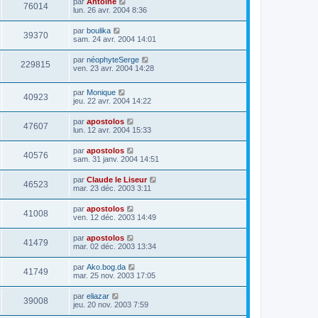
par
Antoine
76014
lun. 26 avr. 2004 8:36
par
boulika
39370
sam. 24 avr. 2004 14:01
par
néophyteSerge
229815
ven. 23 avr. 2004 14:28
par
Monique
40923
jeu. 22 avr. 2004 14:22
par
apostolos
47607
lun. 12 avr. 2004 15:33
par
apostolos
40576
sam. 31 janv. 2004 14:51
par
Claude le Liseur
46523
mar. 23 déc. 2003 3:11
par
apostolos
41008
ven. 12 déc. 2003 14:49
par
apostolos
41479
mar. 02 déc. 2003 13:34
par
Ako.bog.da
41749
mar. 25 nov. 2003 17:05
par
eliazar
39008
jeu. 20 nov. 2003 7:59