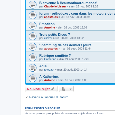
Bienvenue à Heautontimoroumenos!
par
Claude le Liseur
»
sam. 15 nov. 2003 1:26
forum - orthodoxe . com dans les moteurs de r
par
apostolos
»
jeu. 13 nov. 2003 20:39
Emoticon
par
Antoine
»
dim. 26 oct. 2003 15:08
Trois petits Dicos ?
par
eliazar
»
lun. 20 oct. 2003 13:22
Spamming de ces derniers jours
par
apostolos
»
mar. 02 sept. 2003 11:44
Rubrique ramifiée ?
par
Catherine
»
dim. 24 août 2003 12:26
Adieu...
par
totocapt
»
mer. 20 août 2003 14:14
A Katherine.
par
Antoine
»
sam. 16 août 2003 1:09
Nouveau sujet
Revenir à l’accueil du forum
PERMISSIONS DU FORUM
Vous
ne pouvez pas
publier de nouveaux sujets dans ce forum