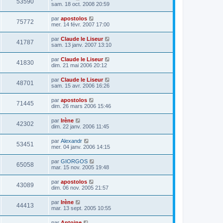
53590
sam. 18 oct. 2008 20:59
par
apostolos
75772
mer. 14 févr. 2007 17:00
par
Claude le Liseur
41787
sam. 13 janv. 2007 13:10
par
Claude le Liseur
41830
dim. 21 mai 2006 20:12
par
Claude le Liseur
48701
sam. 15 avr. 2006 16:26
par
apostolos
71445
dim. 26 mars 2006 15:46
par
Irène
42302
dim. 22 janv. 2006 11:45
par
Alexandr
53451
mer. 04 janv. 2006 14:15
par
GIORGOS
65058
mar. 15 nov. 2005 19:48
par
apostolos
43089
dim. 06 nov. 2005 21:57
par
Irène
44413
mar. 13 sept. 2005 10:55
par
Antoine