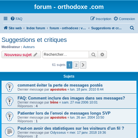
forum - orthodoxe .com
FAQ
Inscription
Connexion
R
Site web
Index forum
forum - orthodoxe : vos remarques
Suggestions et critiques
e
Suggestions et critiques
c
Modérateur :
Auteurs
h
Rechercher
Recherche avanc
Nouveau sujet
e
1
2
Suivant
61 sujets
r
c
Sujets
h
comment éviter la perte de messages postés
e
Dernier message par
apostolos
«
lun. 18 janv. 2010 8:44
r
FAQ: Comment inclure des images dans ses messages?
Dernier message par
Irène
«
sam. 27 mai 2006 10:01
Réponses :
4
Patienter lors de l'envoi de messages longs SVP
Dernier message par
apostolos
«
lun. 26 avr. 2004 10:50
Réponses :
1
Peut-on avoir des statistiques sur les visiteurs d'un fil ?
Dernier message par
Odysseus
«
mer. 17 janv. 2018 19:36
Réponses :
2