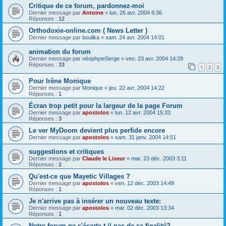
Critique de ce forum, pardonnez-moi
Dernier message par
Antoine
«
lun. 26 avr. 2004 8:36
Réponses :
12
Orthodoxie-online.com ( News Letter )
Dernier message par
boulika
«
sam. 24 avr. 2004 14:01
animation du forum
Dernier message par
néophyteSerge
«
ven. 23 avr. 2004 14:28
Réponses :
33
1
2
3
Pour Irène Monique
Dernier message par
Monique
«
jeu. 22 avr. 2004 14:22
Réponses :
1
Écran trop petit pour la largeur de la page Forum
Dernier message par
apostolos
«
lun. 12 avr. 2004 15:33
Réponses :
3
Le ver MyDoom devient plus perfide encore
Dernier message par
apostolos
«
sam. 31 janv. 2004 14:51
suggestions et critiques
Dernier message par
Claude le Liseur
«
mar. 23 déc. 2003 3:11
Réponses :
2
Qu'est-ce que Mayetic Villages ?
Dernier message par
apostolos
«
ven. 12 déc. 2003 14:49
Réponses :
1
Je n'arrive pas à insérer un nouveau texte:
Dernier message par
apostolos
«
mar. 02 déc. 2003 13:34
Réponses :
1
Notre forum ne s'écarte-t-il pas de sa finalité?