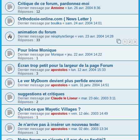
Critique de ce forum, pardonnez-moi
Dernier message par
Antoine
«
lun. 26 avr. 2004 8:36
Réponses :
12
Orthodoxie-online.com ( News Letter )
Dernier message par
boulika
«
sam. 24 avr. 2004 14:01
animation du forum
Dernier message par
néophyteSerge
«
ven. 23 avr. 2004 14:28
Réponses :
33
1
2
3
Pour Irène Monique
Dernier message par
Monique
«
jeu. 22 avr. 2004 14:22
Réponses :
1
Écran trop petit pour la largeur de la page Forum
Dernier message par
apostolos
«
lun. 12 avr. 2004 15:33
Réponses :
3
Le ver MyDoom devient plus perfide encore
Dernier message par
apostolos
«
sam. 31 janv. 2004 14:51
suggestions et critiques
Dernier message par
Claude le Liseur
«
mar. 23 déc. 2003 3:11
Réponses :
2
Qu'est-ce que Mayetic Villages ?
Dernier message par
apostolos
«
ven. 12 déc. 2003 14:49
Réponses :
1
Je n'arrive pas à insérer un nouveau texte:
Dernier message par
apostolos
«
mar. 02 déc. 2003 13:34
Réponses :
1
Notre forum ne s'écarte-t-il pas de sa finalité?