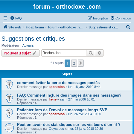
forum - orthodoxe .com
FAQ
Inscription
Connexion
R
Site web
Index forum
forum - orthodoxe : vos remarques
Suggestions et critiques
e
Suggestions et critiques
c
Modérateur :
Auteurs
h
Rechercher
Recherche avanc
Nouveau sujet
e
1
2
Suivant
61 sujets
r
c
Sujets
h
comment éviter la perte de messages postés
e
Dernier message par
apostolos
«
lun. 18 janv. 2010 8:44
r
FAQ: Comment inclure des images dans ses messages?
Dernier message par
Irène
«
sam. 27 mai 2006 10:01
Réponses :
4
Patienter lors de l'envoi de messages longs SVP
Dernier message par
apostolos
«
lun. 26 avr. 2004 10:50
Réponses :
1
Peut-on avoir des statistiques sur les visiteurs d'un fil ?
Dernier message par
Odysseus
«
mer. 17 janv. 2018 19:36
Réponses :
2