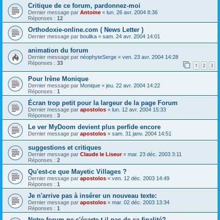
Critique de ce forum, pardonnez-moi
Dernier message par
Antoine
«
lun. 26 avr. 2004 8:36
Réponses :
12
Orthodoxie-online.com ( News Letter )
Dernier message par
boulika
«
sam. 24 avr. 2004 14:01
animation du forum
Dernier message par
néophyteSerge
«
ven. 23 avr. 2004 14:28
Réponses :
33
1
2
3
Pour Irène Monique
Dernier message par
Monique
«
jeu. 22 avr. 2004 14:22
Réponses :
1
Écran trop petit pour la largeur de la page Forum
Dernier message par
apostolos
«
lun. 12 avr. 2004 15:33
Réponses :
3
Le ver MyDoom devient plus perfide encore
Dernier message par
apostolos
«
sam. 31 janv. 2004 14:51
suggestions et critiques
Dernier message par
Claude le Liseur
«
mar. 23 déc. 2003 3:11
Réponses :
2
Qu'est-ce que Mayetic Villages ?
Dernier message par
apostolos
«
ven. 12 déc. 2003 14:49
Réponses :
1
Je n'arrive pas à insérer un nouveau texte:
Dernier message par
apostolos
«
mar. 02 déc. 2003 13:34
Réponses :
1
Notre forum ne s'écarte-t-il pas de sa finalité?