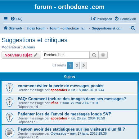
forum - orthodoxe .com
FAQ
Inscription
Connexion
R
Site web
Index forum
forum - orthodoxe : vos remarques
Suggestions et critiques
e
Suggestions et critiques
c
Modérateur :
Auteurs
h
Rechercher
Recherche avanc
Nouveau sujet
e
1
2
Suivant
61 sujets
r
c
Sujets
h
comment éviter la perte de messages postés
e
Dernier message par
apostolos
«
lun. 18 janv. 2010 8:44
r
FAQ: Comment inclure des images dans ses messages?
Dernier message par
Irène
«
sam. 27 mai 2006 10:01
Réponses :
4
Patienter lors de l'envoi de messages longs SVP
Dernier message par
apostolos
«
lun. 26 avr. 2004 10:50
Réponses :
1
Peut-on avoir des statistiques sur les visiteurs d'un fil ?
Dernier message par
Odysseus
«
mer. 17 janv. 2018 19:36
Réponses :
2