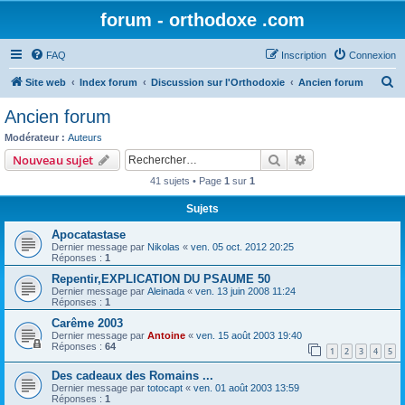
forum - orthodoxe .com
FAQ
Inscription
Connexion
R
Site web
Index forum
Discussion sur l'Orthodoxie
Ancien forum
e
Ancien forum
c
Modérateur :
Auteurs
h
Rechercher
Recherche avanc
Nouveau sujet
e
41 sujets • Page
1
sur
1
r
Sujets
c
Apocatastase
h
Dernier message par
Nikolas
«
ven. 05 oct. 2012 20:25
e
Réponses :
1
r
Repentir,EXPLICATION DU PSAUME 50
Dernier message par
Aleinada
«
ven. 13 juin 2008 11:24
Réponses :
1
Carême 2003
Dernier message par
Antoine
«
ven. 15 août 2003 19:40
Réponses :
64
1
2
3
4
5
Des cadeaux des Romains ...
Dernier message par
totocapt
«
ven. 01 août 2003 13:59
Réponses :
1