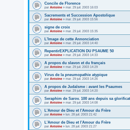
Concile de Florence
par
Antoine
»
mar. 29 juil. 2003 16:03
Sacrements et Succession Apostolique
par
Antoine
»
mar. 29 juil. 2003 15:56
signe de croix
par
Antoine
»
mar. 29 juil. 2003 15:35
L'Image de cette Annonciation
par
Antoine
»
mar. 29 juil. 2003 14:40
RepentirEXPLICATION DU PSAUME 50
par
Antoine
»
mar. 29 juil. 2003 14:33
A propos du slavon et du français
par
Antoine
»
mar. 29 juil. 2003 14:29
Virus de la pneumopathie atypique
par
Antoine
»
mar. 29 juil. 2003 14:26
A propos de Judaïsme : avant les Psaumes
par
Antoine
»
mar. 29 juil. 2003 14:20
Seraphim de Sarov. 100 ans depuis sa glorifica
par
Antoine
»
mar. 29 juil. 2003 14:08
L'Amour de Dieu et l'Amour du Frère
par
Antoine
»
lun. 28 juil. 2003 21:42
L'Amour de Dieu et l'Amour du Frère
par
Antoine
»
lun. 28 juil. 2003 21:27