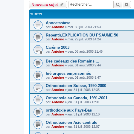
Recher
Re
Nouveau sujet
SUJETS
Apocatastase
par
Antoine
»
mer. 30 juil. 2003 21:53
Repentir,EXPLICATION DU PSAUME 50
par
Antoine
»
mar. 29 juil. 2003 14:24
Carême 2003
par
Antoine
»
ven. 08 août 2003 21:46
Des cadeaux des Romains ...
par
Antoine
»
ven. 01 août 2003 9:44
hiérarques emprisonnés
par
Antoine
»
ven. 01 août 2003 9:47
Orthodoxie en Suisse, 1990-2000
par
Antoine
»
jeu. 31 juil. 2003 12:35
Orthodoxie au Canada, 1991-2001
par
Antoine
»
jeu. 31 juil. 2003 12:31
orthodoxie aux Pays-Bas
par
Antoine
»
jeu. 31 juil. 2003 12:10
Orthodoxie en Asie centrale
par
Antoine
»
jeu. 31 juil. 2003 12:07