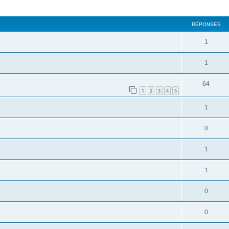
cher
cherche avancée
RÉPONSES
1
1
64
1
2
3
4
5
1
0
1
1
0
0