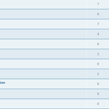
7
0
7
3
0
1
0
1
tion
0
5
0