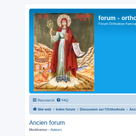
forum - orth
Forum Orthodoxe franco
Raccourcis
FAQ
Site web
Index forum
Discussion sur l'Orthodoxie
Anc
Ancien forum
Modérateur :
Auteurs