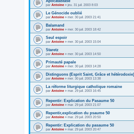
Apocatastase
par
Antoine
»
jeu. 31 juil. 2003 8:03
Le Génocide oublié
par
Antoine
»
mer. 30 juil. 2003 21:41
Balamand
par
Antoine
»
mer. 30 juil. 2003 18:42
Seul espoir
par
Antoine
»
mer. 30 juil. 2003 15:04
Staretz
par
Antoine
»
mer. 30 juil. 2003 14:50
Primauté papale
par
Antoine
»
mer. 30 juil. 2003 14:28
Distinguons (Esprit Saint, Grâce et hétérodoxie
par
Antoine
»
mer. 30 juil. 2003 13:38
La réforme liturgique catholique romaine
par
Antoine
»
mar. 29 juil. 2003 16:45
Repentir: Explication du Pasaume 50
par
Antoine
»
mar. 29 juil. 2003 21:07
Repentir,explication du psaume 50
par
Antoine
»
mar. 29 juil. 2003 20:50
Repentir: Explication du pasaume 50
par
Antoine
»
mar. 29 juil. 2003 20:47