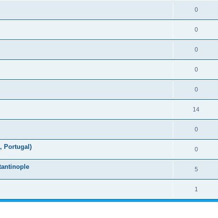
0
0
0
0
0
14
0
 Portugal)
0
tantinople
5
1