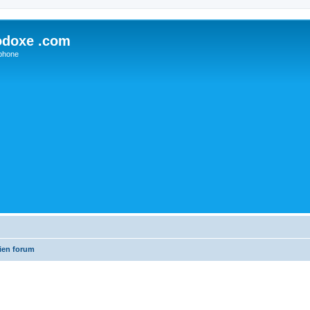
odoxe .com
phone
ien forum