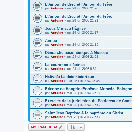
L'Amour de Dieu et l'Amour du Frère
par
Antoine
»
lun. 28 juil. 2003 21:26
L'Amour de Dieu et l'Amour du Frère
par
Antoine
»
lun. 28 juil. 2003 21:21
Jésus Christ à l'Église
par
Antoine
»
lun. 28 juil. 2003 21:17
Amitié
par
Antoine
»
lun. 28 juil. 2003 21:13
Démarche oecuménique à Moscou
par
Antoine
»
lun. 28 juil. 2003 21:01
La couronne d'épines
par
Antoine
»
lun. 28 juil. 2003 9:34
Nativité: La date historique
par
Antoine
»
mer. 25 juin 2003 23:35
Etienne de Hongrie (Bohême, Moravie, Pologne,
par
Antoine
»
mer. 25 juin 2003 23:18
Exercice de la juridiction du Patriarcat de Cons
par
Antoine
»
mer. 25 juin 2003 22:45
Saint Jean Baptiste & le baptême du Christ
par
Antoine
»
mer. 25 juin 2003 22:33
Nouveau sujet