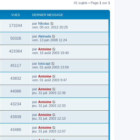
41 sujets • Page
1
sur
1
VUES
DERNIER MESSAGE
par
Nikolas
173244
ven. 05 oct. 2012 20:25
par
Aleinada
50326
ven. 13 juin 2008 11:24
par
Antoine
423364
ven. 15 août 2003 19:40
par
totocapt
45117
ven. 01 août 2003 13:59
par
Antoine
43832
ven. 01 août 2003 9:47
par
Antoine
44086
jeu. 31 juil. 2003 12:36
par
Antoine
43234
jeu. 31 juil. 2003 12:33
par
Antoine
43939
jeu. 31 juil. 2003 12:10
par
Antoine
43486
jeu. 31 juil. 2003 12:07