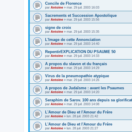
Concile de Florence
par
Antoine
»
mar. 29 juil. 2003 16:03
Sacrements et Succession Apostolique
par
Antoine
»
mar. 29 juil. 2003 15:56
signe de croix
par
Antoine
»
mar. 29 juil. 2003 15:35
L'Image de cette Annonciation
par
Antoine
»
mar. 29 juil. 2003 14:40
RepentirEXPLICATION DU PSAUME 50
par
Antoine
»
mar. 29 juil. 2003 14:33
A propos du slavon et du français
par
Antoine
»
mar. 29 juil. 2003 14:29
Virus de la pneumopathie atypique
par
Antoine
»
mar. 29 juil. 2003 14:26
A propos de Judaïsme : avant les Psaumes
par
Antoine
»
mar. 29 juil. 2003 14:20
Seraphim de Sarov. 100 ans depuis sa glorifica
par
Antoine
»
mar. 29 juil. 2003 14:08
L'Amour de Dieu et l'Amour du Frère
par
Antoine
»
lun. 28 juil. 2003 21:42
L'Amour de Dieu et l'Amour du Frère
par
Antoine
»
lun. 28 juil. 2003 21:27