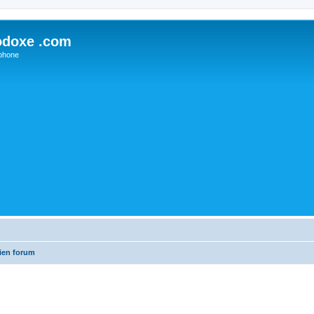
odoxe .com
phone
ien forum