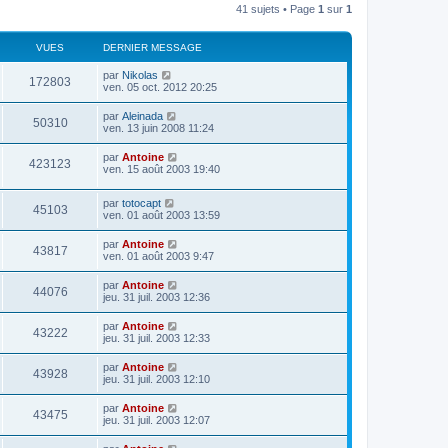
41 sujets • Page
1
sur
1
VUES
DERNIER MESSAGE
par
Nikolas
172803
ven. 05 oct. 2012 20:25
par
Aleinada
50310
ven. 13 juin 2008 11:24
par
Antoine
423123
ven. 15 août 2003 19:40
par
totocapt
45103
ven. 01 août 2003 13:59
par
Antoine
43817
ven. 01 août 2003 9:47
par
Antoine
44076
jeu. 31 juil. 2003 12:36
par
Antoine
43222
jeu. 31 juil. 2003 12:33
par
Antoine
43928
jeu. 31 juil. 2003 12:10
par
Antoine
43475
jeu. 31 juil. 2003 12:07