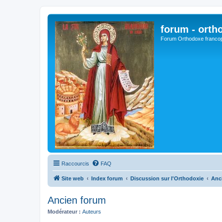
forum - orth
Forum Orthodoxe franco
Raccourcis
FAQ
Site web
Index forum
Discussion sur l'Orthodoxie
Anc
Ancien forum
Modérateur :
Auteurs