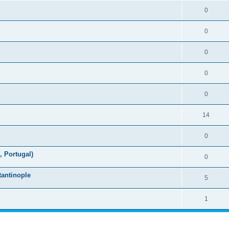
0
0
0
0
0
14
0
 Portugal)
0
tantinople
5
1