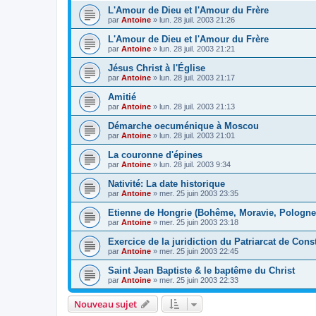
L'Amour de Dieu et l'Amour du Frère
par
Antoine
»
lun. 28 juil. 2003 21:26
L'Amour de Dieu et l'Amour du Frère
par
Antoine
»
lun. 28 juil. 2003 21:21
Jésus Christ à l'Église
par
Antoine
»
lun. 28 juil. 2003 21:17
Amitié
par
Antoine
»
lun. 28 juil. 2003 21:13
Démarche oecuménique à Moscou
par
Antoine
»
lun. 28 juil. 2003 21:01
La couronne d'épines
par
Antoine
»
lun. 28 juil. 2003 9:34
Nativité: La date historique
par
Antoine
»
mer. 25 juin 2003 23:35
Etienne de Hongrie (Bohême, Moravie, Pologne,
par
Antoine
»
mer. 25 juin 2003 23:18
Exercice de la juridiction du Patriarcat de Cons
par
Antoine
»
mer. 25 juin 2003 22:45
Saint Jean Baptiste & le baptême du Christ
par
Antoine
»
mer. 25 juin 2003 22:33
Nouveau sujet