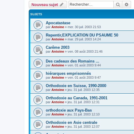
Recher
Re
Nouveau sujet
SUJETS
Apocatastase
par
Antoine
»
mer. 30 juil. 2003 21:53
Repentir,EXPLICATION DU PSAUME 50
par
Antoine
»
mar. 29 juil. 2003 14:24
Carême 2003
par
Antoine
»
ven. 08 août 2003 21:46
Des cadeaux des Romains ...
par
Antoine
»
ven. 01 août 2003 9:44
hiérarques emprisonnés
par
Antoine
»
ven. 01 août 2003 9:47
Orthodoxie en Suisse, 1990-2000
par
Antoine
»
jeu. 31 juil. 2003 12:35
Orthodoxie au Canada, 1991-2001
par
Antoine
»
jeu. 31 juil. 2003 12:31
orthodoxie aux Pays-Bas
par
Antoine
»
jeu. 31 juil. 2003 12:10
Orthodoxie en Asie centrale
par
Antoine
»
jeu. 31 juil. 2003 12:07