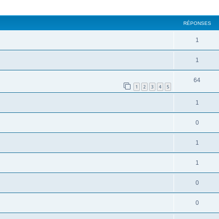
cher
cherche avancée
RÉPONSES
1
1
64
1
2
3
4
5
1
0
1
1
0
0