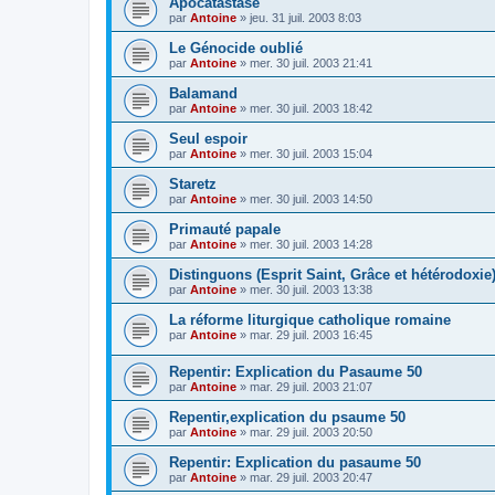
Apocatastase
par
Antoine
»
jeu. 31 juil. 2003 8:03
Le Génocide oublié
par
Antoine
»
mer. 30 juil. 2003 21:41
Balamand
par
Antoine
»
mer. 30 juil. 2003 18:42
Seul espoir
par
Antoine
»
mer. 30 juil. 2003 15:04
Staretz
par
Antoine
»
mer. 30 juil. 2003 14:50
Primauté papale
par
Antoine
»
mer. 30 juil. 2003 14:28
Distinguons (Esprit Saint, Grâce et hétérodoxie
par
Antoine
»
mer. 30 juil. 2003 13:38
La réforme liturgique catholique romaine
par
Antoine
»
mar. 29 juil. 2003 16:45
Repentir: Explication du Pasaume 50
par
Antoine
»
mar. 29 juil. 2003 21:07
Repentir,explication du psaume 50
par
Antoine
»
mar. 29 juil. 2003 20:50
Repentir: Explication du pasaume 50
par
Antoine
»
mar. 29 juil. 2003 20:47