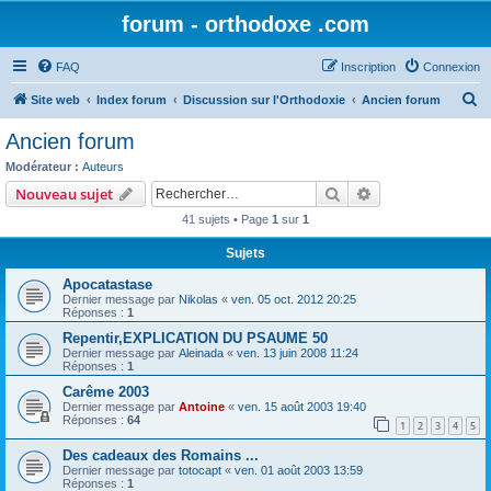
forum - orthodoxe .com
FAQ
Inscription
Connexion
R
Site web
Index forum
Discussion sur l'Orthodoxie
Ancien forum
e
Ancien forum
c
Modérateur :
Auteurs
h
Rechercher
Recherche avanc
Nouveau sujet
e
41 sujets • Page
1
sur
1
r
Sujets
c
Apocatastase
h
Dernier message par
Nikolas
«
ven. 05 oct. 2012 20:25
e
Réponses :
1
r
Repentir,EXPLICATION DU PSAUME 50
Dernier message par
Aleinada
«
ven. 13 juin 2008 11:24
Réponses :
1
Carême 2003
Dernier message par
Antoine
«
ven. 15 août 2003 19:40
Réponses :
64
1
2
3
4
5
Des cadeaux des Romains ...
Dernier message par
totocapt
«
ven. 01 août 2003 13:59
Réponses :
1