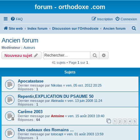
forum - orthodoxe .com
FAQ
Inscription
Connexion
R
Site web
Index forum
Discussion sur l'Orthodoxie
Ancien forum
e
Ancien forum
c
Modérateur :
Auteurs
h
Rechercher
Recherche avanc
Nouveau sujet
e
41 sujets • Page
1
sur
1
r
Sujets
c
Apocatastase
h
Dernier message par
Nikolas
«
ven. 05 oct. 2012 20:25
e
Réponses :
1
r
Repentir,EXPLICATION DU PSAUME 50
Dernier message par
Aleinada
«
ven. 13 juin 2008 11:24
Réponses :
1
Carême 2003
Dernier message par
Antoine
«
ven. 15 août 2003 19:40
Réponses :
64
1
2
3
4
5
Des cadeaux des Romains ...
Dernier message par
totocapt
«
ven. 01 août 2003 13:59
Réponses :
1