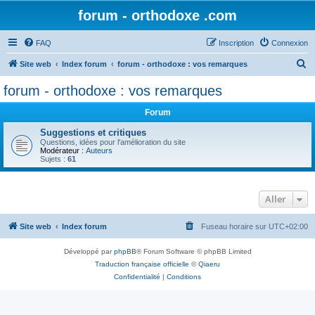
forum - orthodoxe .com
FAQ
Inscription
Connexion
R
Site web
Index forum
forum - orthodoxe : vos remarques
e
forum - orthodoxe : vos remarques
c
Forum
h
e
Suggestions et critiques
Questions, idées pour l'amélioration du site
r
Modérateur :
Auteurs
Sujets :
61
c
h
Aller
e
r
Site web
Index forum
Fuseau horaire sur
UTC+02:00
Développé par
phpBB
® Forum Software © phpBB Limited
Traduction française officielle
©
Qiaeru
Confidentialité
|
Conditions