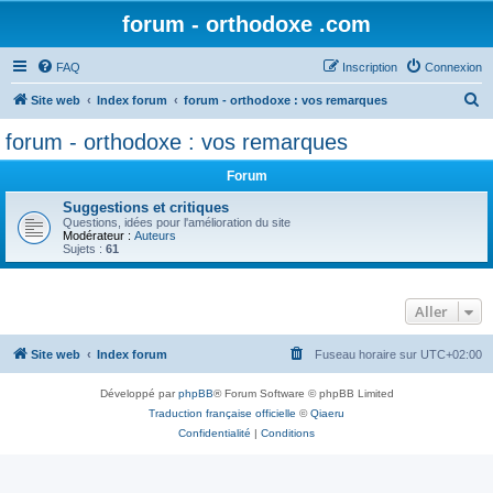
forum - orthodoxe .com
FAQ
Inscription
Connexion
R
Site web
Index forum
forum - orthodoxe : vos remarques
e
forum - orthodoxe : vos remarques
c
Forum
h
e
Suggestions et critiques
Questions, idées pour l'amélioration du site
r
Modérateur :
Auteurs
Sujets :
61
c
h
Aller
e
r
Site web
Index forum
Fuseau horaire sur
UTC+02:00
Développé par
phpBB
® Forum Software © phpBB Limited
Traduction française officielle
©
Qiaeru
Confidentialité
|
Conditions