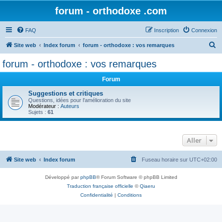
forum - orthodoxe .com
FAQ
Inscription
Connexion
R
Site web
Index forum
forum - orthodoxe : vos remarques
e
forum - orthodoxe : vos remarques
c
Forum
h
e
Suggestions et critiques
Questions, idées pour l'amélioration du site
r
Modérateur :
Auteurs
Sujets :
61
c
h
Aller
e
r
Site web
Index forum
Fuseau horaire sur
UTC+02:00
Développé par
phpBB
® Forum Software © phpBB Limited
Traduction française officielle
©
Qiaeru
Confidentialité
|
Conditions