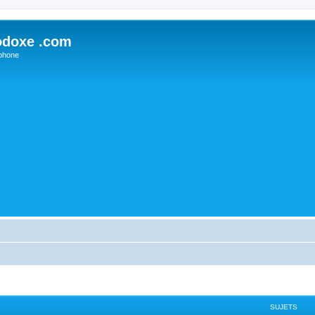
odoxe .com
phone
SUJETS