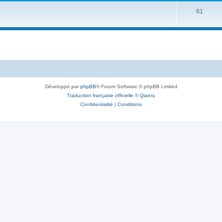
61
Développé par
phpBB
® Forum Software © phpBB Limited
Traduction française officielle
©
Qiaeru
Confidentialité
|
Conditions