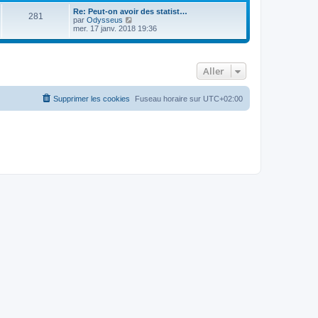
Re: Peut-on avoir des statist…
281
C
par
Odysseus
o
mer. 17 janv. 2018 19:36
n
s
u
l
Aller
t
e
r
l
Supprimer les cookies
Fuseau horaire sur
UTC+02:00
e
d
e
r
n
i
e
r
m
e
s
s
a
g
e