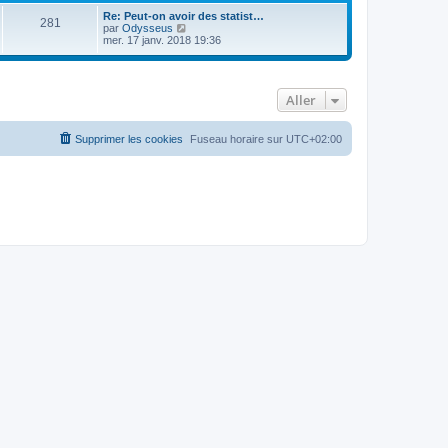
Re: Peut-on avoir des statist…
281
C
par
Odysseus
o
mer. 17 janv. 2018 19:36
n
s
u
l
Aller
t
e
r
l
Supprimer les cookies
Fuseau horaire sur
UTC+02:00
e
d
e
r
n
i
e
r
m
e
s
s
a
g
e