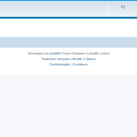
61
Développé par
phpBB
® Forum Software © phpBB Limited
Traduction française officielle
©
Qiaeru
Confidentialité
|
Conditions