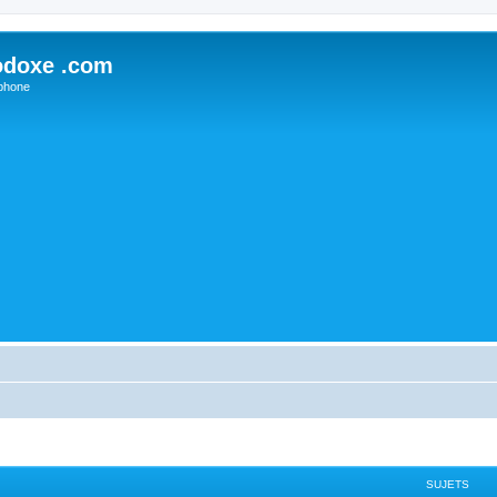
odoxe .com
phone
SUJETS