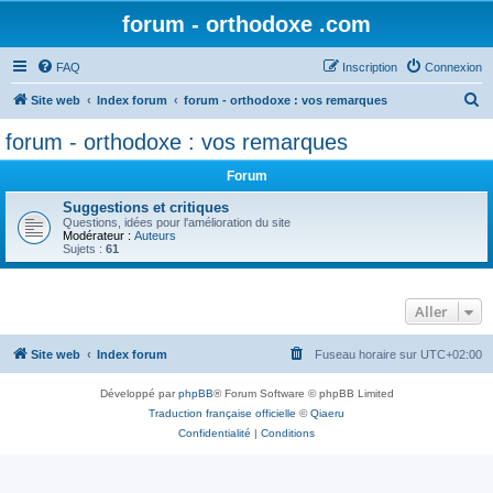
forum - orthodoxe .com
FAQ
Inscription
Connexion
R
Site web
Index forum
forum - orthodoxe : vos remarques
e
forum - orthodoxe : vos remarques
c
Forum
h
e
Suggestions et critiques
Questions, idées pour l'amélioration du site
r
Modérateur :
Auteurs
Sujets :
61
c
h
Aller
e
r
Site web
Index forum
Fuseau horaire sur
UTC+02:00
Développé par
phpBB
® Forum Software © phpBB Limited
Traduction française officielle
©
Qiaeru
Confidentialité
|
Conditions