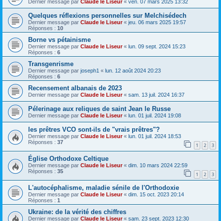
Dernier message par
Claude le Liseur
«
ven. 07 mars 2025 13:32
Quelques réflexions personnelles sur Melchisédech
Dernier message par
Claude le Liseur
«
jeu. 06 mars 2025 19:57
Réponses :
10
Borne vs pétainisme
Dernier message par
Claude le Liseur
«
lun. 09 sept. 2024 15:23
Réponses :
6
Transgenrisme
Dernier message par
joseph1
«
lun. 12 août 2024 20:23
Réponses :
6
Recensement albanais de 2023
Dernier message par
Claude le Liseur
«
sam. 13 juil. 2024 16:37
Pélerinage aux reliques de saint Jean le Russe
Dernier message par
Claude le Liseur
«
lun. 01 juil. 2024 19:08
les prêtres VCO sont-ils de "vrais prêtres"?
Dernier message par
Claude le Liseur
«
lun. 01 juil. 2024 18:53
Réponses :
37
1
2
3
Église Orthodoxe Celtique
Dernier message par
Claude le Liseur
«
dim. 10 mars 2024 22:59
Réponses :
35
1
2
3
L'autocéphalisme, maladie sénile de l'Orthodoxie
Dernier message par
Claude le Liseur
«
dim. 15 oct. 2023 20:14
Réponses :
1
Ukraine: de la vérité des chiffres
Dernier message par
Claude le Liseur
«
sam. 23 sept. 2023 12:30