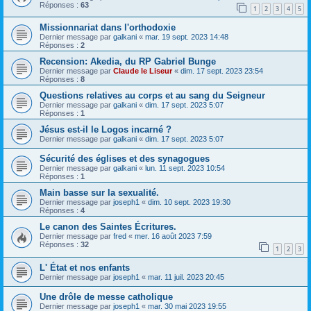
Réponses :
63
1
2
3
4
5
Missionnariat dans l'orthodoxie
Dernier message par
galkani
«
mar. 19 sept. 2023 14:48
Réponses :
2
Recension: Akedia, du RP Gabriel Bunge
Dernier message par
Claude le Liseur
«
dim. 17 sept. 2023 23:54
Réponses :
8
Questions relatives au corps et au sang du Seigneur
Dernier message par
galkani
«
dim. 17 sept. 2023 5:07
Réponses :
1
Jésus est-il le Logos incarné ?
Dernier message par
galkani
«
dim. 17 sept. 2023 5:07
Sécurité des églises et des synagogues
Dernier message par
galkani
«
lun. 11 sept. 2023 10:54
Réponses :
1
Main basse sur la sexualité.
Dernier message par
joseph1
«
dim. 10 sept. 2023 19:30
Réponses :
4
Le canon des Saintes Écritures.
Dernier message par
fred
«
mer. 16 août 2023 7:59
Réponses :
32
1
2
3
L' État et nos enfants
Dernier message par
joseph1
«
mar. 11 juil. 2023 20:45
Une drôle de messe catholique
Dernier message par
joseph1
«
mar. 30 mai 2023 19:55