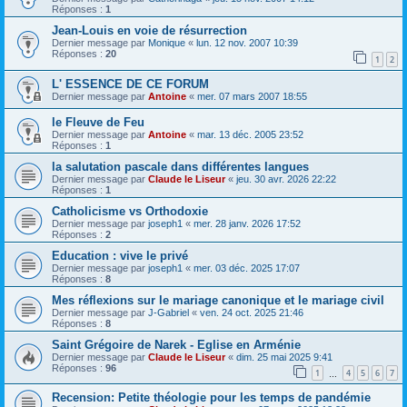
Réponses :
1
Jean-Louis en voie de résurrection
Dernier message par
Monique
«
lun. 12 nov. 2007 10:39
Réponses :
20
1
2
L' ESSENCE DE CE FORUM
Dernier message par
Antoine
«
mer. 07 mars 2007 18:55
le Fleuve de Feu
Dernier message par
Antoine
«
mar. 13 déc. 2005 23:52
Réponses :
1
la salutation pascale dans différentes langues
Dernier message par
Claude le Liseur
«
jeu. 30 avr. 2026 22:22
Réponses :
1
Catholicisme vs Orthodoxie
Dernier message par
joseph1
«
mer. 28 janv. 2026 17:52
Réponses :
2
Education : vive le privé
Dernier message par
joseph1
«
mer. 03 déc. 2025 17:07
Réponses :
8
Mes réflexions sur le mariage canonique et le mariage civil
Dernier message par
J-Gabriel
«
ven. 24 oct. 2025 21:46
Réponses :
8
Saint Grégoire de Narek - Eglise en Arménie
Dernier message par
Claude le Liseur
«
dim. 25 mai 2025 9:41
Réponses :
96
1
4
5
6
7
…
Recension: Petite théologie pour les temps de pandémie