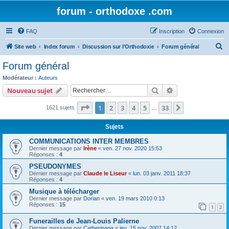
forum - orthodoxe .com
FAQ
Inscription
Connexion
R
Site web
Index forum
Discussion sur l'Orthodoxie
Forum général
e
Forum général
c
Modérateur :
Auteurs
h
Rechercher
Recherche avanc
Nouveau sujet
e
Page
1
sur
33
1
2
3
4
5
33
Suivant
1621 sujets
r
…
c
Sujets
h
COMMUNICATIONS INTER MEMBRES
e
Dernier message par
Irène
«
ven. 27 nov. 2020 15:53
Réponses :
4
r
PSEUDONYMES
Dernier message par
Claude le Liseur
«
lun. 03 janv. 2011 18:37
Réponses :
4
Musique à télécharger
Dernier message par
Dorian
«
ven. 19 mars 2010 0:13
Réponses :
15
1
2
Funerailles de Jean-Louis Palierne
Dernier message par
Catherinaga
«
jeu. 15 nov. 2007 14:12