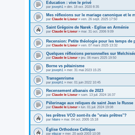
Education : vive le privé
par
joseph1
»
dim. 18 oct. 2020 8:35
Mes réflexions sur le mariage canonique et le m
par
Claude le Liseur
»
ven. 26 sept. 2025 17:50
Saint Grégoire de Narek - Eglise en Arménie
par
Claude le Liseur
»
mar. 31 oct. 2006 9:09
Recension: Petite théologie pour les temps de
par
Claude le Liseur
»
ven. 07 mars 2025 13:32
Quelques réflexions personnelles sur Melchisé
par
Claude le Liseur
»
jeu. 06 mars 2025 19:50
Borne vs pétainisme
par
joseph1
»
mer. 31 mai 2023 15:25
Transgenrisme
par
joseph1
»
mer. 01 juin 2022 10:45
Recensement albanais de 2023
par
Claude le Liseur
»
sam. 13 juil. 2024 16:37
Pélerinage aux reliques de saint Jean le Russe
par
Claude le Liseur
»
lun. 01 juil. 2024 19:08
les prêtres VCO sont-ils de "vrais prêtres"?
par
hilaire
»
mar. 04 oct. 2005 15:18
Église Orthodoxe Celtique
par
eliazar
»
mer. 20 août 2003 10:08