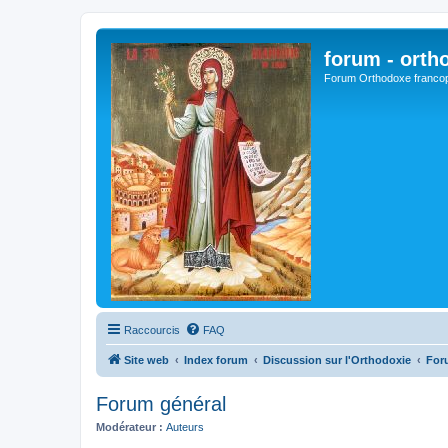
forum - orth
Forum Orthodoxe franco
Raccourcis
FAQ
Site web
Index forum
Discussion sur l'Orthodoxie
For
Forum général
Modérateur :
Auteurs