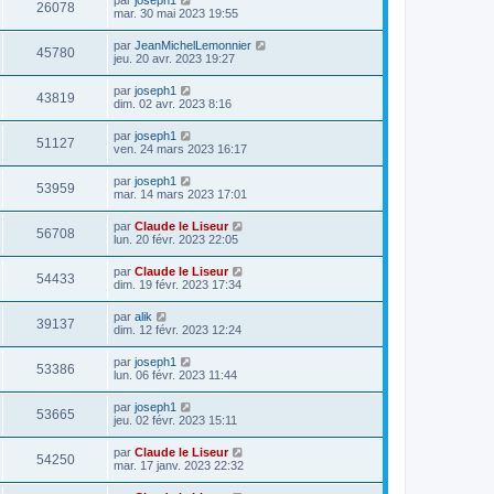
26078
mar. 30 mai 2023 19:55
par
JeanMichelLemonnier
45780
jeu. 20 avr. 2023 19:27
par
joseph1
43819
dim. 02 avr. 2023 8:16
par
joseph1
51127
ven. 24 mars 2023 16:17
par
joseph1
53959
mar. 14 mars 2023 17:01
par
Claude le Liseur
56708
lun. 20 févr. 2023 22:05
par
Claude le Liseur
54433
dim. 19 févr. 2023 17:34
par
alik
39137
dim. 12 févr. 2023 12:24
par
joseph1
53386
lun. 06 févr. 2023 11:44
par
joseph1
53665
jeu. 02 févr. 2023 15:11
par
Claude le Liseur
54250
mar. 17 janv. 2023 22:32