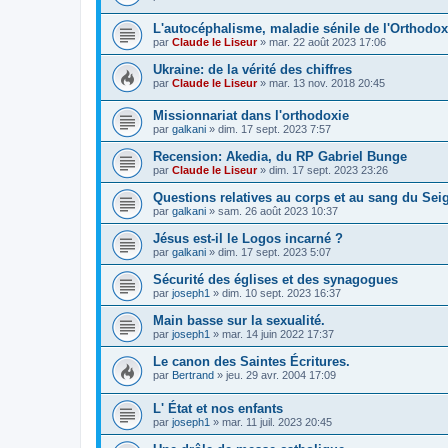
L'autocéphalisme, maladie sénile de l'Orthodox
par
Claude le Liseur
»
mar. 22 août 2023 17:06
Ukraine: de la vérité des chiffres
par
Claude le Liseur
»
mar. 13 nov. 2018 20:45
Missionnariat dans l'orthodoxie
par
galkani
»
dim. 17 sept. 2023 7:57
Recension: Akedia, du RP Gabriel Bunge
par
Claude le Liseur
»
dim. 17 sept. 2023 23:26
Questions relatives au corps et au sang du Sei
par
galkani
»
sam. 26 août 2023 10:37
Jésus est-il le Logos incarné ?
par
galkani
»
dim. 17 sept. 2023 5:07
Sécurité des églises et des synagogues
par
joseph1
»
dim. 10 sept. 2023 16:37
Main basse sur la sexualité.
par
joseph1
»
mar. 14 juin 2022 17:37
Le canon des Saintes Écritures.
par
Bertrand
»
jeu. 29 avr. 2004 17:09
L' État et nos enfants
par
joseph1
»
mar. 11 juil. 2023 20:45