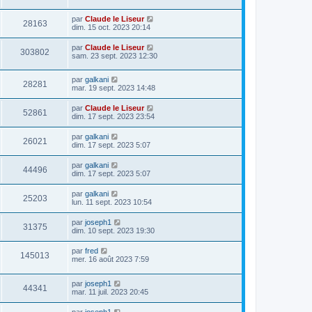
par
Claude le Liseur
28163
dim. 15 oct. 2023 20:14
par
Claude le Liseur
303802
sam. 23 sept. 2023 12:30
par
galkani
28281
mar. 19 sept. 2023 14:48
par
Claude le Liseur
52861
dim. 17 sept. 2023 23:54
par
galkani
26021
dim. 17 sept. 2023 5:07
par
galkani
44496
dim. 17 sept. 2023 5:07
par
galkani
25203
lun. 11 sept. 2023 10:54
par
joseph1
31375
dim. 10 sept. 2023 19:30
par
fred
145013
mer. 16 août 2023 7:59
par
joseph1
44341
mar. 11 juil. 2023 20:45
par
joseph1