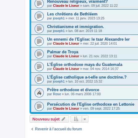
Renouveau religieux, vraiment?
par
Claude le Liseur
»
sam. 09 juil. 2022 11:22
Les chrétiens de Bethléem
par
joseph1
»
mer. 11 janv. 2023 13:25
Christianisme et immigration.
par
joseph1
»
lun. 08 avr. 2019 11:18
Un ennemi de l'Eglise: le tsar Alexandre Ier
par
Claude le Liseur
»
mer. 22 juil. 2020 14:01
Palmar de Troya
par
Claude le Liseur
»
lun. 21 nov. 2022 13:11
L’Église orthodoxe maya du Guatemala
par
Claude le Liseur
»
mar. 04 nov. 2014 16:37
L’Église catholique a-t-elle une doctrine.?
par
joseph1
»
lun. 10 oct. 2022 15:32
Prêtre orthodoxe et divorce
par
Rose
»
lun. 06 mars 2006 17:00
Persécution de l'Eglise orthodoxe en Lettonie
par
Claude le Liseur
»
ven. 09 sept. 2022 17:25
Nouveau sujet
Revenir à l’accueil du forum