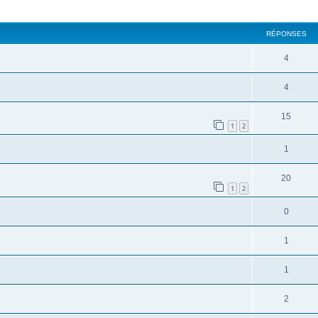
cher
cherche avancée
RÉPONSES
4
4
15
1
2
1
20
1
2
0
1
1
2