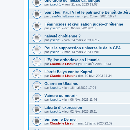
Une drôle de messe catholique
par
joseph1
»
ven. 21 avr. 2023 19:07
Saint feu, Paul VI et le patriarche Benoît de Jé
par
JeanMichelLemonnier
»
jeu. 20 avr. 2023 19:27
Féminicides et civilisation judéo-chrétienne
par
joseph1
»
dim. 02 avr. 2023 8:16
naïveté chrétienne ?
par
joseph1
»
ven. 24 mars 2023 16:17
Pour la suppression universelle de la GPA
par
joseph1
»
mar. 14 mars 2023 17:01
L'Eglise orthodoxe en Lituanie
par
Claude le Liseur
»
jeu. 15 août 2019 19:43
L'arrêt Belya contre Kapral
par
Claude le Liseur
»
dim. 19 févr. 2023 17:34
Guerre en Ukraine.
par
joseph1
»
lun. 16 mai 2022 17:04
Vaincre ou mourir
par
joseph1
»
lun. 06 févr. 2023 11:44
Liberté d' expression
par
joseph1
»
jeu. 02 févr. 2023 15:11
Siméon le Dernier
par
Claude le Liseur
»
mar. 17 janv. 2023 22:32