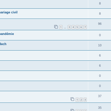
8
ariage civil
8
96
1
3
4
5
6
7
…
 pandémie
0
dech
10
6
6
0
0
37
1
2
3
35