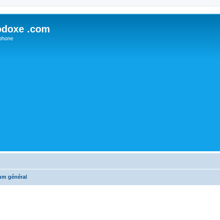
odoxe .com
phone
um général