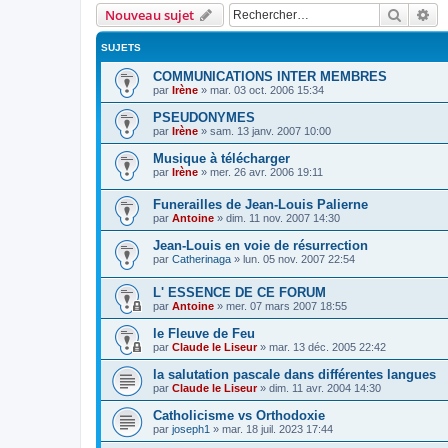
Recher
Re
Nouveau sujet
SUJETS
COMMUNICATIONS INTER MEMBRES
par
Irène
»
mar. 03 oct. 2006 15:34
PSEUDONYMES
par
Irène
»
sam. 13 janv. 2007 10:00
Musique à télécharger
par
Irène
»
mer. 26 avr. 2006 19:11
Funerailles de Jean-Louis Palierne
par
Antoine
»
dim. 11 nov. 2007 14:30
Jean-Louis en voie de résurrection
par
Catherinaga
»
lun. 05 nov. 2007 22:54
L' ESSENCE DE CE FORUM
par
Antoine
»
mer. 07 mars 2007 18:55
le Fleuve de Feu
par
Claude le Liseur
»
mar. 13 déc. 2005 22:42
la salutation pascale dans différentes langues
par
Claude le Liseur
»
dim. 11 avr. 2004 14:30
Catholicisme vs Orthodoxie
par
joseph1
»
mar. 18 juil. 2023 17:44