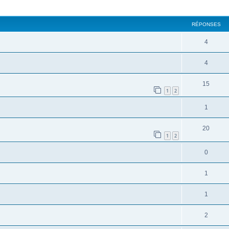
cher
cherche avancée
RÉPONSES
4
4
15
1
2
1
20
1
2
0
1
1
2