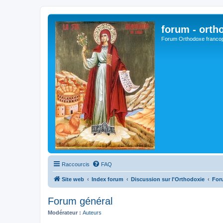
forum - orth
Forum Orthodoxe franco
Raccourcis
FAQ
Site web
Index forum
Discussion sur l'Orthodoxie
For
Forum général
Modérateur :
Auteurs