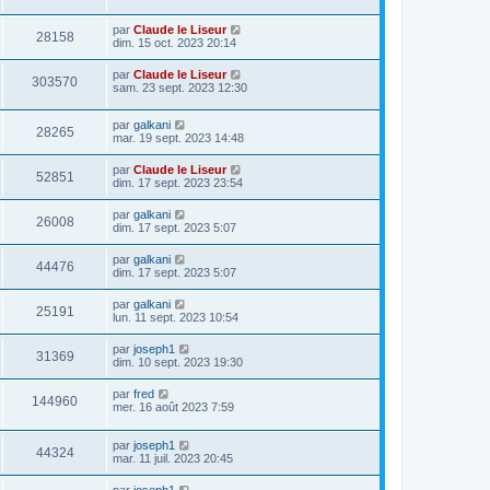
par
Claude le Liseur
28158
dim. 15 oct. 2023 20:14
par
Claude le Liseur
303570
sam. 23 sept. 2023 12:30
par
galkani
28265
mar. 19 sept. 2023 14:48
par
Claude le Liseur
52851
dim. 17 sept. 2023 23:54
par
galkani
26008
dim. 17 sept. 2023 5:07
par
galkani
44476
dim. 17 sept. 2023 5:07
par
galkani
25191
lun. 11 sept. 2023 10:54
par
joseph1
31369
dim. 10 sept. 2023 19:30
par
fred
144960
mer. 16 août 2023 7:59
par
joseph1
44324
mar. 11 juil. 2023 20:45
par
joseph1