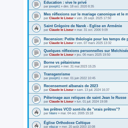
Education : vive le privé
par
joseph1
»
dim. 18 oct. 2020 8:35
Mes réflexions sur le mariage canonique et le m
par
Claude le Liseur
»
ven. 26 sept. 2025 17:50
Saint Grégoire de Narek - Eglise en Arménie
par
Claude le Liseur
»
mar. 31 oct. 2006 9:09
Recension: Petite théologie pour les temps de
par
Claude le Liseur
»
ven. 07 mars 2025 13:32
Quelques réflexions personnelles sur Melchisé
par
Claude le Liseur
»
jeu. 06 mars 2025 19:50
Borne vs pétainisme
par
joseph1
»
mer. 31 mai 2023 15:25
Transgenrisme
par
joseph1
»
mer. 01 juin 2022 10:45
Recensement albanais de 2023
par
Claude le Liseur
»
sam. 13 juil. 2024 16:37
Pélerinage aux reliques de saint Jean le Russe
par
Claude le Liseur
»
lun. 01 juil. 2024 19:08
les prêtres VCO sont-ils de "vrais prêtres"?
par
hilaire
»
mar. 04 oct. 2005 15:18
Église Orthodoxe Celtique
par
eliazar
»
mer. 20 août 2003 10:08