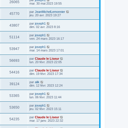
26065
mar. 30 mai 2023 19:55
par
JeanMichelLemonnier
45770
jeu. 20 avr. 2023 19:27
par
joseph1
43807
dim. 02 avr. 2023 8:16
par
joseph1
51114
ven. 24 mars 2023 16:17
par
joseph1
53947
mar. 14 mars 2023 17:01
par
Claude le Liseur
56693
lun. 20 févr. 2023 22:05
par
Claude le Liseur
54416
dim. 19 févr. 2023 17:34
par
alik
39124
dim. 12 févr. 2023 12:24
par
joseph1
53365
lun. 06 févr. 2023 11:44
par
joseph1
53650
jeu. 02 févr. 2023 15:11
par
Claude le Liseur
54235
mar. 17 janv. 2023 22:32