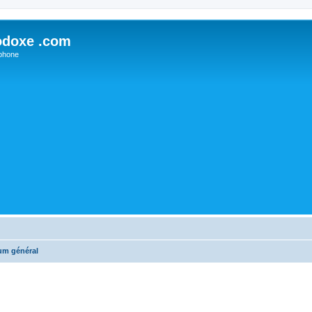
odoxe .com
phone
um général