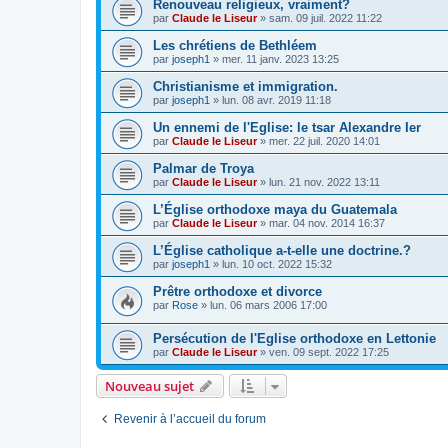
Renouveau religieux, vraiment?
par
Claude le Liseur
»
sam. 09 juil. 2022 11:22
Les chrétiens de Bethléem
par
joseph1
»
mer. 11 janv. 2023 13:25
Christianisme et immigration.
par
joseph1
»
lun. 08 avr. 2019 11:18
Un ennemi de l'Eglise: le tsar Alexandre Ier
par
Claude le Liseur
»
mer. 22 juil. 2020 14:01
Palmar de Troya
par
Claude le Liseur
»
lun. 21 nov. 2022 13:11
L’Église orthodoxe maya du Guatemala
par
Claude le Liseur
»
mar. 04 nov. 2014 16:37
L’Église catholique a-t-elle une doctrine.?
par
joseph1
»
lun. 10 oct. 2022 15:32
Prêtre orthodoxe et divorce
par
Rose
»
lun. 06 mars 2006 17:00
Persécution de l'Eglise orthodoxe en Lettonie
par
Claude le Liseur
»
ven. 09 sept. 2022 17:25
Nouveau sujet
Revenir à l’accueil du forum