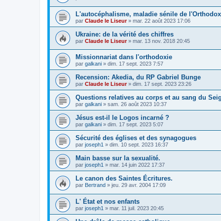
L'autocéphalisme, maladie sénile de l'Orthodox
par
Claude le Liseur
»
mar. 22 août 2023 17:06
Ukraine: de la vérité des chiffres
par
Claude le Liseur
»
mar. 13 nov. 2018 20:45
Missionnariat dans l'orthodoxie
par
galkani
»
dim. 17 sept. 2023 7:57
Recension: Akedia, du RP Gabriel Bunge
par
Claude le Liseur
»
dim. 17 sept. 2023 23:26
Questions relatives au corps et au sang du Sei
par
galkani
»
sam. 26 août 2023 10:37
Jésus est-il le Logos incarné ?
par
galkani
»
dim. 17 sept. 2023 5:07
Sécurité des églises et des synagogues
par
joseph1
»
dim. 10 sept. 2023 16:37
Main basse sur la sexualité.
par
joseph1
»
mar. 14 juin 2022 17:37
Le canon des Saintes Écritures.
par
Bertrand
»
jeu. 29 avr. 2004 17:09
L' État et nos enfants
par
joseph1
»
mar. 11 juil. 2023 20:45