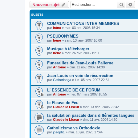
Recher
Re
Nouveau sujet
SUJETS
COMMUNICATIONS INTER MEMBRES
par
Irène
»
mar. 03 oct. 2006 15:34
PSEUDONYMES
par
Irène
»
sam. 13 janv. 2007 10:00
Musique à télécharger
par
Irène
»
mer. 26 avr. 2006 19:11
Funerailles de Jean-Louis Palierne
par
Antoine
»
dim. 11 nov. 2007 14:30
Jean-Louis en voie de résurrection
par
Catherinaga
»
lun. 05 nov. 2007 22:54
L' ESSENCE DE CE FORUM
par
Antoine
»
mer. 07 mars 2007 18:55
le Fleuve de Feu
par
Claude le Liseur
»
mar. 13 déc. 2005 22:42
la salutation pascale dans différentes langues
par
Claude le Liseur
»
dim. 11 avr. 2004 14:30
Catholicisme vs Orthodoxie
par
joseph1
»
mar. 18 juil. 2023 17:44