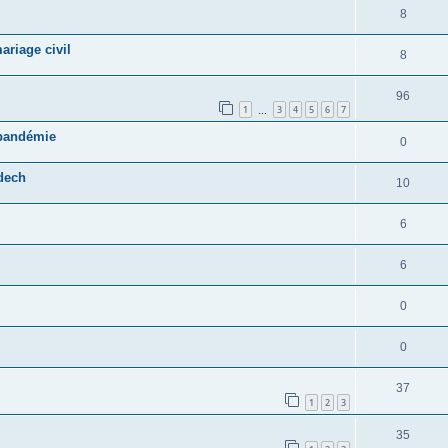
8
ariage civil
8
96
1
3
4
5
6
7
…
 pandémie
0
dech
10
6
6
0
0
37
1
2
3
35