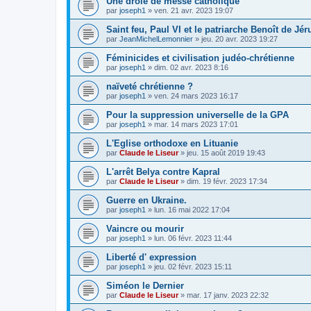
Une drôle de messe catholique
par
joseph1
»
ven. 21 avr. 2023 19:07
Saint feu, Paul VI et le patriarche Benoît de Jé
par
JeanMichelLemonnier
»
jeu. 20 avr. 2023 19:27
Féminicides et civilisation judéo-chrétienne
par
joseph1
»
dim. 02 avr. 2023 8:16
naïveté chrétienne ?
par
joseph1
»
ven. 24 mars 2023 16:17
Pour la suppression universelle de la GPA
par
joseph1
»
mar. 14 mars 2023 17:01
L'Eglise orthodoxe en Lituanie
par
Claude le Liseur
»
jeu. 15 août 2019 19:43
L'arrêt Belya contre Kapral
par
Claude le Liseur
»
dim. 19 févr. 2023 17:34
Guerre en Ukraine.
par
joseph1
»
lun. 16 mai 2022 17:04
Vaincre ou mourir
par
joseph1
»
lun. 06 févr. 2023 11:44
Liberté d' expression
par
joseph1
»
jeu. 02 févr. 2023 15:11
Siméon le Dernier
par
Claude le Liseur
»
mar. 17 janv. 2023 22:32