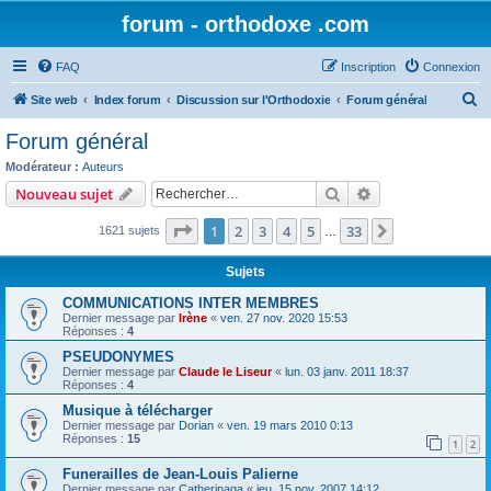
forum - orthodoxe .com
FAQ
Inscription
Connexion
R
Site web
Index forum
Discussion sur l'Orthodoxie
Forum général
e
Forum général
c
Modérateur :
Auteurs
h
Rechercher
Recherche avanc
Nouveau sujet
e
Page
1
sur
33
1
2
3
4
5
33
Suivant
1621 sujets
r
…
c
Sujets
h
COMMUNICATIONS INTER MEMBRES
e
Dernier message par
Irène
«
ven. 27 nov. 2020 15:53
Réponses :
4
r
PSEUDONYMES
Dernier message par
Claude le Liseur
«
lun. 03 janv. 2011 18:37
Réponses :
4
Musique à télécharger
Dernier message par
Dorian
«
ven. 19 mars 2010 0:13
Réponses :
15
1
2
Funerailles de Jean-Louis Palierne
Dernier message par
Catherinaga
«
jeu. 15 nov. 2007 14:12