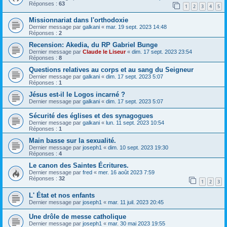
Réponses :
63
1
2
3
4
5
Missionnariat dans l'orthodoxie
Dernier message par
galkani
«
mar. 19 sept. 2023 14:48
Réponses :
2
Recension: Akedia, du RP Gabriel Bunge
Dernier message par
Claude le Liseur
«
dim. 17 sept. 2023 23:54
Réponses :
8
Questions relatives au corps et au sang du Seigneur
Dernier message par
galkani
«
dim. 17 sept. 2023 5:07
Réponses :
1
Jésus est-il le Logos incarné ?
Dernier message par
galkani
«
dim. 17 sept. 2023 5:07
Sécurité des églises et des synagogues
Dernier message par
galkani
«
lun. 11 sept. 2023 10:54
Réponses :
1
Main basse sur la sexualité.
Dernier message par
joseph1
«
dim. 10 sept. 2023 19:30
Réponses :
4
Le canon des Saintes Écritures.
Dernier message par
fred
«
mer. 16 août 2023 7:59
Réponses :
32
1
2
3
L' État et nos enfants
Dernier message par
joseph1
«
mar. 11 juil. 2023 20:45
Une drôle de messe catholique
Dernier message par
joseph1
«
mar. 30 mai 2023 19:55