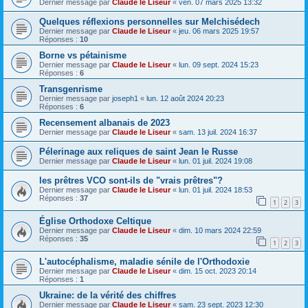
Dernier message par
Claude le Liseur
«
ven. 07 mars 2025 13:32
Quelques réflexions personnelles sur Melchisédech
Dernier message par
Claude le Liseur
«
jeu. 06 mars 2025 19:57
Réponses :
10
Borne vs pétainisme
Dernier message par
Claude le Liseur
«
lun. 09 sept. 2024 15:23
Réponses :
6
Transgenrisme
Dernier message par
joseph1
«
lun. 12 août 2024 20:23
Réponses :
6
Recensement albanais de 2023
Dernier message par
Claude le Liseur
«
sam. 13 juil. 2024 16:37
Pélerinage aux reliques de saint Jean le Russe
Dernier message par
Claude le Liseur
«
lun. 01 juil. 2024 19:08
les prêtres VCO sont-ils de "vrais prêtres"?
Dernier message par
Claude le Liseur
«
lun. 01 juil. 2024 18:53
Réponses :
37
1
2
3
Église Orthodoxe Celtique
Dernier message par
Claude le Liseur
«
dim. 10 mars 2024 22:59
Réponses :
35
1
2
3
L'autocéphalisme, maladie sénile de l'Orthodoxie
Dernier message par
Claude le Liseur
«
dim. 15 oct. 2023 20:14
Réponses :
1
Ukraine: de la vérité des chiffres
Dernier message par
Claude le Liseur
«
sam. 23 sept. 2023 12:30