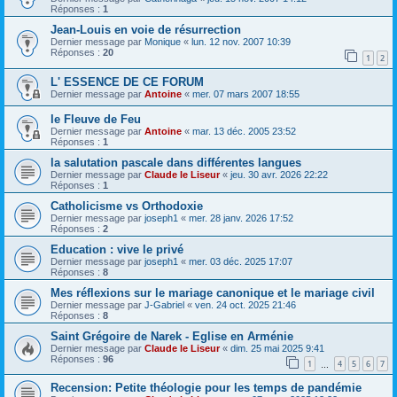
Réponses :
1
Jean-Louis en voie de résurrection
Dernier message par
Monique
«
lun. 12 nov. 2007 10:39
Réponses :
20
1
2
L' ESSENCE DE CE FORUM
Dernier message par
Antoine
«
mer. 07 mars 2007 18:55
le Fleuve de Feu
Dernier message par
Antoine
«
mar. 13 déc. 2005 23:52
Réponses :
1
la salutation pascale dans différentes langues
Dernier message par
Claude le Liseur
«
jeu. 30 avr. 2026 22:22
Réponses :
1
Catholicisme vs Orthodoxie
Dernier message par
joseph1
«
mer. 28 janv. 2026 17:52
Réponses :
2
Education : vive le privé
Dernier message par
joseph1
«
mer. 03 déc. 2025 17:07
Réponses :
8
Mes réflexions sur le mariage canonique et le mariage civil
Dernier message par
J-Gabriel
«
ven. 24 oct. 2025 21:46
Réponses :
8
Saint Grégoire de Narek - Eglise en Arménie
Dernier message par
Claude le Liseur
«
dim. 25 mai 2025 9:41
Réponses :
96
1
4
5
6
7
…
Recension: Petite théologie pour les temps de pandémie