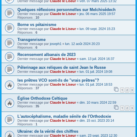
Dernier message par
Claude le Liseur
«
ven. 07 mars 2025 13:32
Quelques réflexions personnelles sur Melchisédech
Dernier message par
Claude le Liseur
«
jeu. 06 mars 2025 19:57
Réponses :
10
Borne vs pétainisme
Dernier message par
Claude le Liseur
«
lun. 09 sept. 2024 15:23
Réponses :
6
Transgenrisme
Dernier message par
joseph1
«
lun. 12 août 2024 20:23
Réponses :
6
Recensement albanais de 2023
Dernier message par
Claude le Liseur
«
sam. 13 juil. 2024 16:37
Pélerinage aux reliques de saint Jean le Russe
Dernier message par
Claude le Liseur
«
lun. 01 juil. 2024 19:08
les prêtres VCO sont-ils de "vrais prêtres"?
Dernier message par
Claude le Liseur
«
lun. 01 juil. 2024 18:53
Réponses :
37
1
2
3
Église Orthodoxe Celtique
Dernier message par
Claude le Liseur
«
dim. 10 mars 2024 22:59
Réponses :
35
1
2
3
L'autocéphalisme, maladie sénile de l'Orthodoxie
Dernier message par
Claude le Liseur
«
dim. 15 oct. 2023 20:14
Réponses :
1
Ukraine: de la vérité des chiffres
Dernier message par
Claude le Liseur
«
sam. 23 sept. 2023 12:30