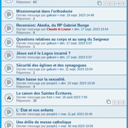
Réponses :
63
1
2
3
4
5
Missionnariat dans l'orthodoxie
Dernier message par
galkani
«
mar. 19 sept. 2023 14:48
Réponses :
2
Recension: Akedia, du RP Gabriel Bunge
Dernier message par
Claude le Liseur
«
dim. 17 sept. 2023 23:54
Réponses :
8
Questions relatives au corps et au sang du Seigneur
Dernier message par
galkani
«
dim. 17 sept. 2023 5:07
Réponses :
1
Jésus est-il le Logos incarné ?
Dernier message par
galkani
«
dim. 17 sept. 2023 5:07
Sécurité des églises et des synagogues
Dernier message par
galkani
«
lun. 11 sept. 2023 10:54
Réponses :
1
Main basse sur la sexualité.
Dernier message par
joseph1
«
dim. 10 sept. 2023 19:30
Réponses :
4
Le canon des Saintes Écritures.
Dernier message par
fred
«
mer. 16 août 2023 7:59
Réponses :
32
1
2
3
L' État et nos enfants
Dernier message par
joseph1
«
mar. 11 juil. 2023 20:45
Une drôle de messe catholique
Dernier message par
joseph1
«
mar. 30 mai 2023 19:55