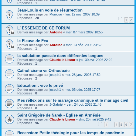
Réponses :
1
Jean-Louis en voie de résurrection
Dernier message par
Monique
«
lun. 12 nov. 2007 10:39
Réponses :
20
1
2
L' ESSENCE DE CE FORUM
Dernier message par
Antoine
«
mer. 07 mars 2007 18:55
le Fleuve de Feu
Dernier message par
Antoine
«
mar. 13 déc. 2005 23:52
Réponses :
1
la salutation pascale dans différentes langues
Dernier message par
Claude le Liseur
«
jeu. 30 avr. 2026 22:22
Réponses :
1
Catholicisme vs Orthodoxie
Dernier message par
joseph1
«
mer. 28 janv. 2026 17:52
Réponses :
2
Education : vive le privé
Dernier message par
joseph1
«
mer. 03 déc. 2025 17:07
Réponses :
8
Mes réflexions sur le mariage canonique et le mariage civil
Dernier message par
J-Gabriel
«
ven. 24 oct. 2025 21:46
Réponses :
8
Saint Grégoire de Narek - Eglise en Arménie
Dernier message par
Claude le Liseur
«
dim. 25 mai 2025 9:41
Réponses :
96
1
4
5
6
7
…
Recension: Petite théologie pour les temps de pandémie