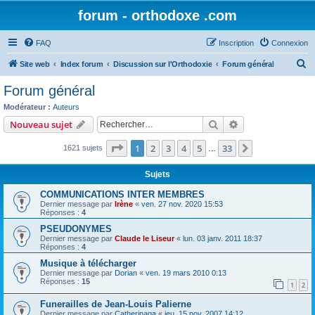
forum - orthodoxe .com
FAQ
Inscription
Connexion
R
Site web
Index forum
Discussion sur l'Orthodoxie
Forum général
e
Forum général
c
Modérateur :
Auteurs
h
Rechercher
Recherche avanc
Nouveau sujet
e
Page
1
sur
33
1
2
3
4
5
33
Suivant
1621 sujets
r
…
c
Sujets
h
COMMUNICATIONS INTER MEMBRES
e
Dernier message par
Irène
«
ven. 27 nov. 2020 15:53
Réponses :
4
r
PSEUDONYMES
Dernier message par
Claude le Liseur
«
lun. 03 janv. 2011 18:37
Réponses :
4
Musique à télécharger
Dernier message par
Dorian
«
ven. 19 mars 2010 0:13
Réponses :
15
1
2
Funerailles de Jean-Louis Palierne
Dernier message par
Catherinaga
«
jeu. 15 nov. 2007 14:12