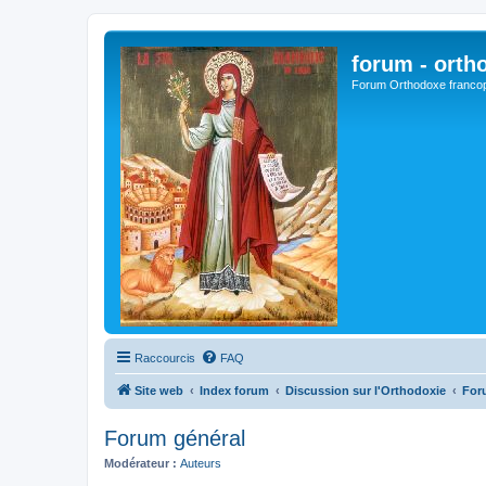
forum - orth
Forum Orthodoxe franco
Raccourcis
FAQ
Site web
Index forum
Discussion sur l'Orthodoxie
For
Forum général
Modérateur :
Auteurs