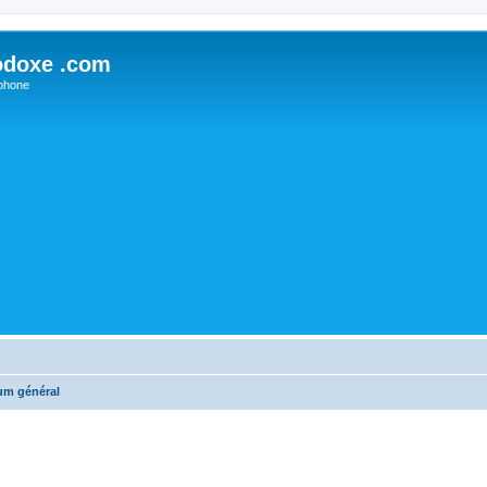
odoxe .com
phone
um général