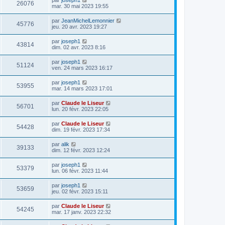
26076
mar. 30 mai 2023 19:55
par
JeanMichelLemonnier
45776
jeu. 20 avr. 2023 19:27
par
joseph1
43814
dim. 02 avr. 2023 8:16
par
joseph1
51124
ven. 24 mars 2023 16:17
par
joseph1
53955
mar. 14 mars 2023 17:01
par
Claude le Liseur
56701
lun. 20 févr. 2023 22:05
par
Claude le Liseur
54428
dim. 19 févr. 2023 17:34
par
alik
39133
dim. 12 févr. 2023 12:24
par
joseph1
53379
lun. 06 févr. 2023 11:44
par
joseph1
53659
jeu. 02 févr. 2023 15:11
par
Claude le Liseur
54245
mar. 17 janv. 2023 22:32