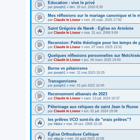
Education : vive le privé
par
joseph1
»
dim. 18 oct. 2020 8:35
Mes réflexions sur le mariage canonique et le m
par
Claude le Liseur
»
ven. 26 sept. 2025 17:50
Saint Grégoire de Narek - Eglise en Arménie
par
Claude le Liseur
»
mar. 31 oct. 2006 9:09
Recension: Petite théologie pour les temps de
par
Claude le Liseur
»
ven. 07 mars 2025 13:32
Quelques réflexions personnelles sur Melchisé
par
Claude le Liseur
»
jeu. 06 mars 2025 19:50
Borne vs pétainisme
par
joseph1
»
mer. 31 mai 2023 15:25
Transgenrisme
par
joseph1
»
mer. 01 juin 2022 10:45
Recensement albanais de 2023
par
Claude le Liseur
»
sam. 13 juil. 2024 16:37
Pélerinage aux reliques de saint Jean le Russe
par
Claude le Liseur
»
lun. 01 juil. 2024 19:08
les prêtres VCO sont-ils de "vrais prêtres"?
par
hilaire
»
mar. 04 oct. 2005 15:18
Église Orthodoxe Celtique
par
eliazar
»
mer. 20 août 2003 10:08