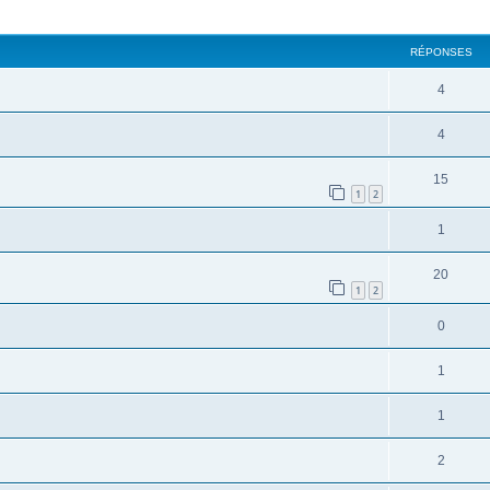
cher
cherche avancée
RÉPONSES
4
4
15
1
2
1
20
1
2
0
1
1
2