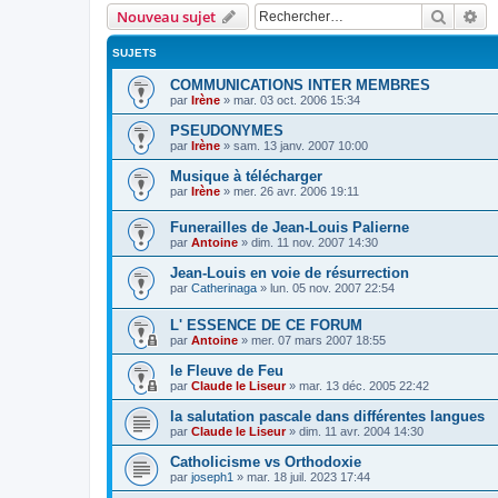
Recher
Re
Nouveau sujet
SUJETS
COMMUNICATIONS INTER MEMBRES
par
Irène
»
mar. 03 oct. 2006 15:34
PSEUDONYMES
par
Irène
»
sam. 13 janv. 2007 10:00
Musique à télécharger
par
Irène
»
mer. 26 avr. 2006 19:11
Funerailles de Jean-Louis Palierne
par
Antoine
»
dim. 11 nov. 2007 14:30
Jean-Louis en voie de résurrection
par
Catherinaga
»
lun. 05 nov. 2007 22:54
L' ESSENCE DE CE FORUM
par
Antoine
»
mer. 07 mars 2007 18:55
le Fleuve de Feu
par
Claude le Liseur
»
mar. 13 déc. 2005 22:42
la salutation pascale dans différentes langues
par
Claude le Liseur
»
dim. 11 avr. 2004 14:30
Catholicisme vs Orthodoxie
par
joseph1
»
mar. 18 juil. 2023 17:44