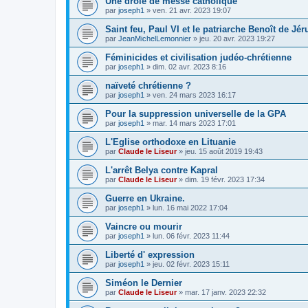
Une drôle de messe catholique
par
joseph1
»
ven. 21 avr. 2023 19:07
Saint feu, Paul VI et le patriarche Benoît de Jé
par
JeanMichelLemonnier
»
jeu. 20 avr. 2023 19:27
Féminicides et civilisation judéo-chrétienne
par
joseph1
»
dim. 02 avr. 2023 8:16
naïveté chrétienne ?
par
joseph1
»
ven. 24 mars 2023 16:17
Pour la suppression universelle de la GPA
par
joseph1
»
mar. 14 mars 2023 17:01
L'Eglise orthodoxe en Lituanie
par
Claude le Liseur
»
jeu. 15 août 2019 19:43
L'arrêt Belya contre Kapral
par
Claude le Liseur
»
dim. 19 févr. 2023 17:34
Guerre en Ukraine.
par
joseph1
»
lun. 16 mai 2022 17:04
Vaincre ou mourir
par
joseph1
»
lun. 06 févr. 2023 11:44
Liberté d' expression
par
joseph1
»
jeu. 02 févr. 2023 15:11
Siméon le Dernier
par
Claude le Liseur
»
mar. 17 janv. 2023 22:32