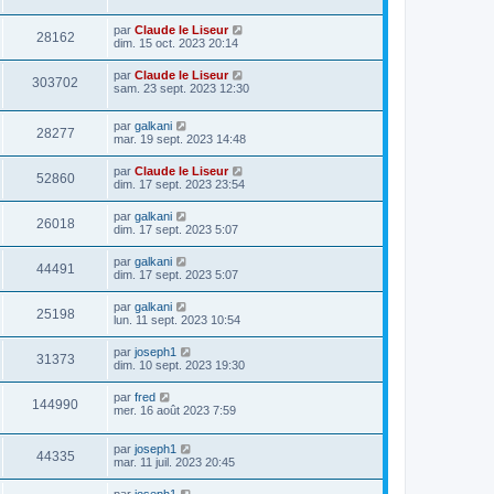
par
Claude le Liseur
28162
dim. 15 oct. 2023 20:14
par
Claude le Liseur
303702
sam. 23 sept. 2023 12:30
par
galkani
28277
mar. 19 sept. 2023 14:48
par
Claude le Liseur
52860
dim. 17 sept. 2023 23:54
par
galkani
26018
dim. 17 sept. 2023 5:07
par
galkani
44491
dim. 17 sept. 2023 5:07
par
galkani
25198
lun. 11 sept. 2023 10:54
par
joseph1
31373
dim. 10 sept. 2023 19:30
par
fred
144990
mer. 16 août 2023 7:59
par
joseph1
44335
mar. 11 juil. 2023 20:45
par
joseph1