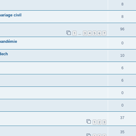
8
ariage civil
8
96
1
3
4
5
6
7
…
 pandémie
0
dech
10
6
6
0
0
37
1
2
3
35