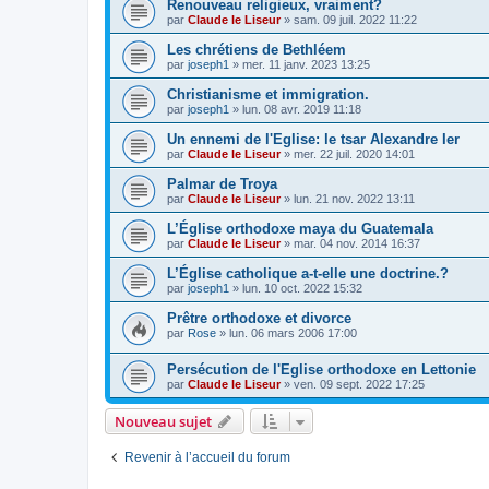
Renouveau religieux, vraiment?
par
Claude le Liseur
»
sam. 09 juil. 2022 11:22
Les chrétiens de Bethléem
par
joseph1
»
mer. 11 janv. 2023 13:25
Christianisme et immigration.
par
joseph1
»
lun. 08 avr. 2019 11:18
Un ennemi de l'Eglise: le tsar Alexandre Ier
par
Claude le Liseur
»
mer. 22 juil. 2020 14:01
Palmar de Troya
par
Claude le Liseur
»
lun. 21 nov. 2022 13:11
L’Église orthodoxe maya du Guatemala
par
Claude le Liseur
»
mar. 04 nov. 2014 16:37
L’Église catholique a-t-elle une doctrine.?
par
joseph1
»
lun. 10 oct. 2022 15:32
Prêtre orthodoxe et divorce
par
Rose
»
lun. 06 mars 2006 17:00
Persécution de l'Eglise orthodoxe en Lettonie
par
Claude le Liseur
»
ven. 09 sept. 2022 17:25
Nouveau sujet
Revenir à l’accueil du forum