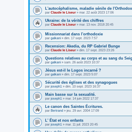
L'autocéphalisme, maladie sénile de l'Orthodox
par
Claude le Liseur
»
mar. 22 août 2023 17:06
Ukraine: de la vérité des chiffres
par
Claude le Liseur
»
mar. 13 nov. 2018 20:45
Missionnariat dans l'orthodoxie
par
galkani
»
dim. 17 sept. 2023 7:57
Recension: Akedia, du RP Gabriel Bunge
par
Claude le Liseur
»
dim. 17 sept. 2023 23:26
Questions relatives au corps et au sang du Sei
par
galkani
»
sam. 26 août 2023 10:37
Jésus est-il le Logos incarné ?
par
galkani
»
dim. 17 sept. 2023 5:07
Sécurité des églises et des synagogues
par
joseph1
»
dim. 10 sept. 2023 16:37
Main basse sur la sexualité.
par
joseph1
»
mar. 14 juin 2022 17:37
Le canon des Saintes Écritures.
par
Bertrand
»
jeu. 29 avr. 2004 17:09
L' État et nos enfants
par
joseph1
»
mar. 11 juil. 2023 20:45