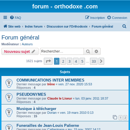
forum - orthodoxe .com
FAQ
Inscription
Connexion
R
Site web
Index forum
Discussion sur l'Orthodoxie
Forum général
e
Forum général
c
Modérateur :
Auteurs
h
Rechercher
Recherche avanc
Nouveau sujet
e
Page
1
sur
33
1
2
3
4
5
33
Suivant
1621 sujets
r
…
c
Sujets
h
COMMUNICATIONS INTER MEMBRES
e
Dernier message par
Irène
«
ven. 27 nov. 2020 15:53
Réponses :
4
r
PSEUDONYMES
Dernier message par
Claude le Liseur
«
lun. 03 janv. 2011 18:37
Réponses :
4
Musique à télécharger
Dernier message par
Dorian
«
ven. 19 mars 2010 0:13
Réponses :
15
1
2
Funerailles de Jean-Louis Palierne
Dernier message par
Catherinaga
«
jeu. 15 nov. 2007 14:12