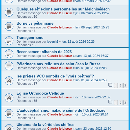
Dernier message par
Claude le Liseur
«
ven. 07 mars 2025 13:32
Quelques réflexions personnelles sur Melchisédech
Dernier message par
Claude le Liseur
«
jeu. 06 mars 2025 19:57
Réponses :
10
Borne vs pétainisme
Dernier message par
Claude le Liseur
«
lun. 09 sept. 2024 15:23
Réponses :
6
Transgenrisme
Dernier message par
joseph1
«
lun. 12 août 2024 20:23
Réponses :
6
Recensement albanais de 2023
Dernier message par
Claude le Liseur
«
sam. 13 juil. 2024 16:37
Pélerinage aux reliques de saint Jean le Russe
Dernier message par
Claude le Liseur
«
lun. 01 juil. 2024 19:08
les prêtres VCO sont-ils de "vrais prêtres"?
Dernier message par
Claude le Liseur
«
lun. 01 juil. 2024 18:53
Réponses :
37
1
2
3
Église Orthodoxe Celtique
Dernier message par
Claude le Liseur
«
dim. 10 mars 2024 22:59
Réponses :
35
1
2
3
L'autocéphalisme, maladie sénile de l'Orthodoxie
Dernier message par
Claude le Liseur
«
dim. 15 oct. 2023 20:14
Réponses :
1
Ukraine: de la vérité des chiffres
Dernier message par
Claude le Liseur
«
sam. 23 sept. 2023 12:30