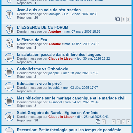
Réponses :
1
Jean-Louis en voie de résurrection
Dernier message par
Monique
«
lun. 12 nov. 2007 10:39
Réponses :
20
1
2
L' ESSENCE DE CE FORUM
Dernier message par
Antoine
«
mer. 07 mars 2007 18:55
le Fleuve de Feu
Dernier message par
Antoine
«
mar. 13 déc. 2005 23:52
Réponses :
1
la salutation pascale dans différentes langues
Dernier message par
Claude le Liseur
«
jeu. 30 avr. 2026 22:22
Réponses :
1
Catholicisme vs Orthodoxie
Dernier message par
joseph1
«
mer. 28 janv. 2026 17:52
Réponses :
2
Education : vive le privé
Dernier message par
joseph1
«
mer. 03 déc. 2025 17:07
Réponses :
8
Mes réflexions sur le mariage canonique et le mariage civil
Dernier message par
J-Gabriel
«
ven. 24 oct. 2025 21:46
Réponses :
8
Saint Grégoire de Narek - Eglise en Arménie
Dernier message par
Claude le Liseur
«
dim. 25 mai 2025 9:41
Réponses :
96
1
4
5
6
7
…
Recension: Petite théologie pour les temps de pandémie