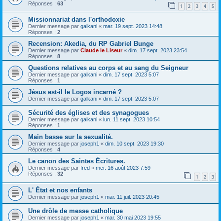
Réponses :
63
1
2
3
4
5
Missionnariat dans l'orthodoxie
Dernier message par
galkani
«
mar. 19 sept. 2023 14:48
Réponses :
2
Recension: Akedia, du RP Gabriel Bunge
Dernier message par
Claude le Liseur
«
dim. 17 sept. 2023 23:54
Réponses :
8
Questions relatives au corps et au sang du Seigneur
Dernier message par
galkani
«
dim. 17 sept. 2023 5:07
Réponses :
1
Jésus est-il le Logos incarné ?
Dernier message par
galkani
«
dim. 17 sept. 2023 5:07
Sécurité des églises et des synagogues
Dernier message par
galkani
«
lun. 11 sept. 2023 10:54
Réponses :
1
Main basse sur la sexualité.
Dernier message par
joseph1
«
dim. 10 sept. 2023 19:30
Réponses :
4
Le canon des Saintes Écritures.
Dernier message par
fred
«
mer. 16 août 2023 7:59
Réponses :
32
1
2
3
L' État et nos enfants
Dernier message par
joseph1
«
mar. 11 juil. 2023 20:45
Une drôle de messe catholique
Dernier message par
joseph1
«
mar. 30 mai 2023 19:55