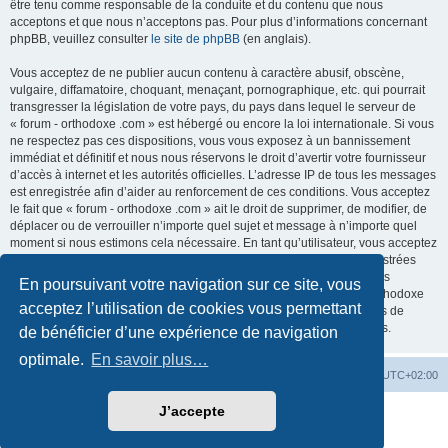
être tenu comme responsable de la conduite et du contenu que nous
acceptons et que nous n’acceptons pas. Pour plus d’informations concernant
phpBB, veuillez consulter
le site de phpBB
(en anglais).
Vous acceptez de ne publier aucun contenu à caractère abusif, obscène,
vulgaire, diffamatoire, choquant, menaçant, pornographique, etc. qui pourrait
transgresser la législation de votre pays, du pays dans lequel le serveur de
« forum - orthodoxe .com » est hébergé ou encore la loi internationale. Si vous
ne respectez pas ces dispositions, vous vous exposez à un bannissement
immédiat et définitif et nous nous réservons le droit d’avertir votre fournisseur
d’accès à internet et les autorités officielles. L’adresse IP de tous les messages
est enregistrée afin d’aider au renforcement de ces conditions. Vous acceptez
le fait que « forum - orthodoxe .com » ait le droit de supprimer, de modifier, de
déplacer ou de verrouiller n’importe quel sujet et message à n’importe quel
moment si nous estimons cela nécessaire. En tant qu’utilisateur, vous acceptez
que toutes les informations que vous avez renseignées soient enregistrées
dans notre base de données. Bien que ces informations ne seront pas
En poursuivant votre navigation sur ce site, vous
diffusées à une tierce partie sans votre consentement, ni « forum - orthodoxe
acceptez l’utilisation de cookies vous permettant
.com », ni phpBB, ne pourront être tenus comme responsables en cas de
tentative de piratage informatique visant à compromettre vos données.
de bénéficier d’une expérience de navigation
optimale.
En savoir plus…
Site web
Index forum
Fuseau horaire sur
UTC+02:00
J’accepte
Développé par
phpBB
® Forum Software © phpBB Limited
Traduction française officielle
©
Qiaeru
Confidentialité
|
Conditions