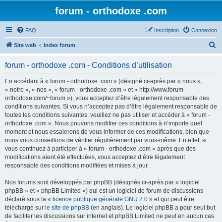
forum - orthodoxe .com
FAQ
Inscription
Connexion
R
Site web
Index forum
e
forum - orthodoxe .com - Conditions d’utilisation
c
h
En accédant à « forum - orthodoxe .com » (désigné ci-après par « nous »,
« notre », « nos », « forum - orthodoxe .com » et « http://www.forum-
e
orthodoxe.com/~forum »), vous acceptez d’être légalement responsable des
r
conditions suivantes. Si vous n’acceptez pas d’être légalement responsable de
toutes les conditions suivantes, veuillez ne pas utiliser et accéder à « forum -
c
orthodoxe .com ». Nous pouvons modifier ces conditions à n’importe quel
h
moment et nous essaierons de vous informer de ces modifications, bien que
nous vous conseillons de vérifier régulièrement par vous-même. En effet, si
e
vous continuez à participer à « forum - orthodoxe .com » après que des
r
modifications aient été effectuées, vous acceptez d’être légalement
responsable des conditions modifiées et mises à jour.
Nos forums sont développés par phpBB (désignés ci-après par « logiciel
phpBB » et « phpBB Limited ») qui est un logiciel de forum de discussions
déclaré sous la «
licence publique générale GNU 2.0
» et qui peut être
téléchargé sur
le site de phpBB
(en anglais). Le logiciel phpBB a pour seul but
de faciliter les discussions sur internet et phpBB Limited ne peut en aucun cas