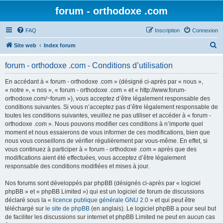
forum - orthodoxe .com
FAQ
Inscription
Connexion
R
Site web
Index forum
e
forum - orthodoxe .com - Conditions d’utilisation
c
h
En accédant à « forum - orthodoxe .com » (désigné ci-après par « nous »,
« notre », « nos », « forum - orthodoxe .com » et « http://www.forum-
e
orthodoxe.com/~forum »), vous acceptez d’être légalement responsable des
r
conditions suivantes. Si vous n’acceptez pas d’être légalement responsable de
toutes les conditions suivantes, veuillez ne pas utiliser et accéder à « forum -
c
orthodoxe .com ». Nous pouvons modifier ces conditions à n’importe quel
h
moment et nous essaierons de vous informer de ces modifications, bien que
nous vous conseillons de vérifier régulièrement par vous-même. En effet, si
e
vous continuez à participer à « forum - orthodoxe .com » après que des
r
modifications aient été effectuées, vous acceptez d’être légalement
responsable des conditions modifiées et mises à jour.
Nos forums sont développés par phpBB (désignés ci-après par « logiciel
phpBB » et « phpBB Limited ») qui est un logiciel de forum de discussions
déclaré sous la «
licence publique générale GNU 2.0
» et qui peut être
téléchargé sur
le site de phpBB
(en anglais). Le logiciel phpBB a pour seul but
de faciliter les discussions sur internet et phpBB Limited ne peut en aucun cas