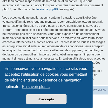
être tenu comme responsable de la conduite et du contenu que nous
acceptons et que nous n’acceptons pas. Pour plus d’informations concernant
phpBB, veuillez consulter
le site de phpBB
(en anglais).
Vous acceptez de ne publier aucun contenu à caractère abusif, obscène,
vulgaire, diffamatoire, choquant, menaçant, pornographique, etc. qui pourrait
transgresser la législation de votre pays, du pays dans lequel le serveur de
« forum - orthodoxe .com » est hébergé ou encore la loi internationale. Si vous
ne respectez pas ces dispositions, vous vous exposez à un bannissement
immédiat et définitif et nous nous réservons le droit d’avertir votre fournisseur
d’accès à internet et les autorités officielles. L’adresse IP de tous les messages
est enregistrée afin d’aider au renforcement de ces conditions. Vous acceptez
le fait que « forum - orthodoxe .com » ait le droit de supprimer, de modifier, de
déplacer ou de verrouiller n’importe quel sujet et message à n’importe quel
moment si nous estimons cela nécessaire. En tant qu’utilisateur, vous acceptez
que toutes les informations que vous avez renseignées soient enregistrées
dans notre base de données. Bien que ces informations ne seront pas
En poursuivant votre navigation sur ce site, vous
diffusées à une tierce partie sans votre consentement, ni « forum - orthodoxe
acceptez l’utilisation de cookies vous permettant
.com », ni phpBB, ne pourront être tenus comme responsables en cas de
tentative de piratage informatique visant à compromettre vos données.
de bénéficier d’une expérience de navigation
optimale.
En savoir plus…
Site web
Index forum
Fuseau horaire sur
UTC+02:00
J’accepte
Développé par
phpBB
® Forum Software © phpBB Limited
Traduction française officielle
©
Qiaeru
Confidentialité
|
Conditions