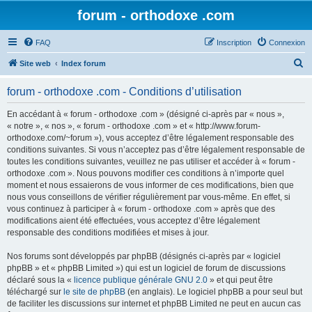
forum - orthodoxe .com
FAQ
Inscription
Connexion
R
Site web
Index forum
e
forum - orthodoxe .com - Conditions d’utilisation
c
h
En accédant à « forum - orthodoxe .com » (désigné ci-après par « nous »,
« notre », « nos », « forum - orthodoxe .com » et « http://www.forum-
e
orthodoxe.com/~forum »), vous acceptez d’être légalement responsable des
r
conditions suivantes. Si vous n’acceptez pas d’être légalement responsable de
toutes les conditions suivantes, veuillez ne pas utiliser et accéder à « forum -
c
orthodoxe .com ». Nous pouvons modifier ces conditions à n’importe quel
h
moment et nous essaierons de vous informer de ces modifications, bien que
nous vous conseillons de vérifier régulièrement par vous-même. En effet, si
e
vous continuez à participer à « forum - orthodoxe .com » après que des
r
modifications aient été effectuées, vous acceptez d’être légalement
responsable des conditions modifiées et mises à jour.
Nos forums sont développés par phpBB (désignés ci-après par « logiciel
phpBB » et « phpBB Limited ») qui est un logiciel de forum de discussions
déclaré sous la «
licence publique générale GNU 2.0
» et qui peut être
téléchargé sur
le site de phpBB
(en anglais). Le logiciel phpBB a pour seul but
de faciliter les discussions sur internet et phpBB Limited ne peut en aucun cas