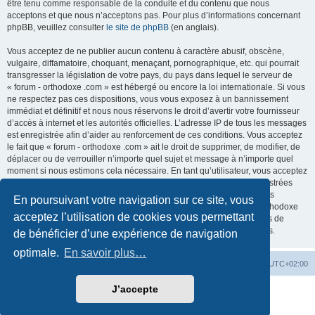
être tenu comme responsable de la conduite et du contenu que nous
acceptons et que nous n’acceptons pas. Pour plus d’informations concernant
phpBB, veuillez consulter
le site de phpBB
(en anglais).
Vous acceptez de ne publier aucun contenu à caractère abusif, obscène,
vulgaire, diffamatoire, choquant, menaçant, pornographique, etc. qui pourrait
transgresser la législation de votre pays, du pays dans lequel le serveur de
« forum - orthodoxe .com » est hébergé ou encore la loi internationale. Si vous
ne respectez pas ces dispositions, vous vous exposez à un bannissement
immédiat et définitif et nous nous réservons le droit d’avertir votre fournisseur
d’accès à internet et les autorités officielles. L’adresse IP de tous les messages
est enregistrée afin d’aider au renforcement de ces conditions. Vous acceptez
le fait que « forum - orthodoxe .com » ait le droit de supprimer, de modifier, de
déplacer ou de verrouiller n’importe quel sujet et message à n’importe quel
moment si nous estimons cela nécessaire. En tant qu’utilisateur, vous acceptez
que toutes les informations que vous avez renseignées soient enregistrées
dans notre base de données. Bien que ces informations ne seront pas
En poursuivant votre navigation sur ce site, vous
diffusées à une tierce partie sans votre consentement, ni « forum - orthodoxe
acceptez l’utilisation de cookies vous permettant
.com », ni phpBB, ne pourront être tenus comme responsables en cas de
tentative de piratage informatique visant à compromettre vos données.
de bénéficier d’une expérience de navigation
optimale.
En savoir plus…
Site web
Index forum
Fuseau horaire sur
UTC+02:00
J’accepte
Développé par
phpBB
® Forum Software © phpBB Limited
Traduction française officielle
©
Qiaeru
Confidentialité
|
Conditions