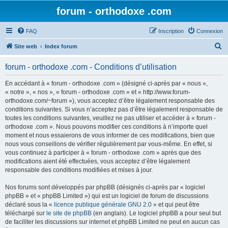
forum - orthodoxe .com
FAQ
Inscription
Connexion
R
Site web
Index forum
e
forum - orthodoxe .com - Conditions d’utilisation
c
h
En accédant à « forum - orthodoxe .com » (désigné ci-après par « nous »,
« notre », « nos », « forum - orthodoxe .com » et « http://www.forum-
e
orthodoxe.com/~forum »), vous acceptez d’être légalement responsable des
r
conditions suivantes. Si vous n’acceptez pas d’être légalement responsable de
toutes les conditions suivantes, veuillez ne pas utiliser et accéder à « forum -
c
orthodoxe .com ». Nous pouvons modifier ces conditions à n’importe quel
h
moment et nous essaierons de vous informer de ces modifications, bien que
nous vous conseillons de vérifier régulièrement par vous-même. En effet, si
e
vous continuez à participer à « forum - orthodoxe .com » après que des
r
modifications aient été effectuées, vous acceptez d’être légalement
responsable des conditions modifiées et mises à jour.
Nos forums sont développés par phpBB (désignés ci-après par « logiciel
phpBB » et « phpBB Limited ») qui est un logiciel de forum de discussions
déclaré sous la «
licence publique générale GNU 2.0
» et qui peut être
téléchargé sur
le site de phpBB
(en anglais). Le logiciel phpBB a pour seul but
de faciliter les discussions sur internet et phpBB Limited ne peut en aucun cas