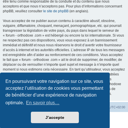
être tenu comme responsable de la conduite et du contenu que nous
acceptons et que nous n’acceptons pas. Pour plus d’informations concernant
phpBB, veuillez consulter
le site de phpBB
(en anglais).
Vous acceptez de ne publier aucun contenu à caractère abusif, obscène,
vulgaire, diffamatoire, choquant, menaçant, pornographique, etc. qui pourrait
transgresser la législation de votre pays, du pays dans lequel le serveur de
« forum - orthodoxe .com » est hébergé ou encore la loi internationale. Si vous
ne respectez pas ces dispositions, vous vous exposez à un bannissement
immédiat et définitif et nous nous réservons le droit d’avertir votre fournisseur
d’accès à internet et les autorités officielles. L’adresse IP de tous les messages
est enregistrée afin d’aider au renforcement de ces conditions. Vous acceptez
le fait que « forum - orthodoxe .com » ait le droit de supprimer, de modifier, de
déplacer ou de verrouiller n’importe quel sujet et message à n’importe quel
moment si nous estimons cela nécessaire. En tant qu’utilisateur, vous acceptez
que toutes les informations que vous avez renseignées soient enregistrées
dans notre base de données. Bien que ces informations ne seront pas
En poursuivant votre navigation sur ce site, vous
diffusées à une tierce partie sans votre consentement, ni « forum - orthodoxe
acceptez l’utilisation de cookies vous permettant
.com », ni phpBB, ne pourront être tenus comme responsables en cas de
tentative de piratage informatique visant à compromettre vos données.
de bénéficier d’une expérience de navigation
optimale.
En savoir plus…
Site web
Index forum
Fuseau horaire sur
UTC+02:00
J’accepte
Développé par
phpBB
® Forum Software © phpBB Limited
Traduction française officielle
©
Qiaeru
Confidentialité
|
Conditions