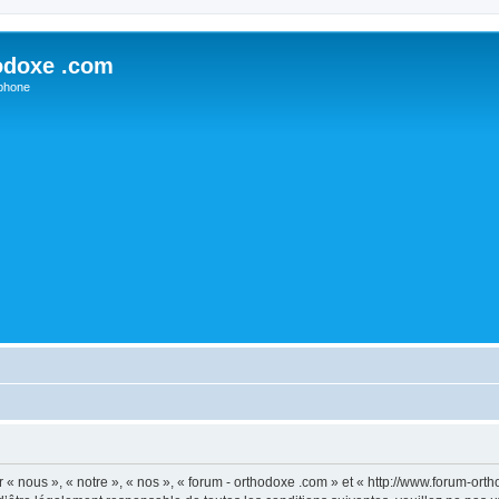
odoxe .com
phone
 « nous », « notre », « nos », « forum - orthodoxe .com » et « http://www.forum-or