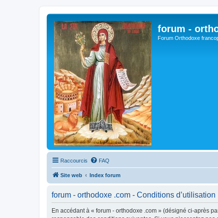
forum - orth
Forum Orthodoxe franco
Raccourcis
FAQ
Site web
Index forum
forum - orthodoxe .com - Conditions d’utilisation
En accédant à « forum - orthodoxe .com » (désigné ci-après par