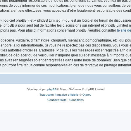
’être légalement responsable de toutes les conditions suivantes, veuillez ne pas u
rons de vous informer de ces modifications, bien que nous vous conseillons de vér
ations aient été effectuées, vous acceptez d’être légalement responsable des condi
 logiciel phpBB » et « phpBB Limited ») qui est un logiciel de forum de discussio
iel phpBB a pour seul but de faciliter les discussions sur internet et phpBB Limit
ptons pas. Pour plus d’informations concernant phpBB, veuillez consulter
le site 
obscène, vulgaire, diffamatoire, choquant, menaçant, pornographique, etc. qui pourr
 encore la loi internationale. Si vous ne respectez pas ces dispositions, vous vous
 et les autorités officielles. L’adresse IP de tous les messages est enregistrée afin 
difier, de déplacer ou de verrouiller n’importe quel sujet et message à n’importe q
vous avez renseignées soient enregistrées dans notre base de données. Bien que ces
ne pourront être tenus comme responsables en cas de tentative de piratage inform
Développé par
phpBB
® Forum Software © phpBB Limited
Traduction française officielle
©
Qiaeru
Confidentialité
|
Conditions