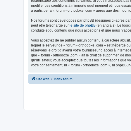
responsable des conditions suivantes. Si vous n’acceptez pas d
modifier ces conditions à n’importe quel moment et nous essaie
à participer à « forum - orthodoxe .com » après que des modific
Nos forums sont développés par phpBB (désignés ci-après par «
peut être téléchargé sur
le site de phpBB
(en anglais). Le logic
conduite et du contenu que nous acceptons et que nous n’acce
Vous acceptez de ne publier aucun contenu à caractère abusif, 
lequel le serveur de « forum - orthodoxe .com » est hébergé ou
réservons le droit d’avertir votre fournisseur d’accès à internet
que « forum - orthodoxe .com » ait le droit de supprimer, de mo
qu’utilisateur, vous acceptez que toutes les informations que 
votre consentement, ni « forum - orthodoxe .com », ni phpBB, 
Site web
Index forum