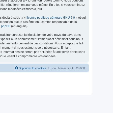
tiliser et accéder à « forum - orthodoxe .com ». Nous pouvons
ifier régulièrement par vous-même. En effet, si vous continuez
tions modifiées et mises à jour.
ns déclaré sous la «
licence publique générale GNU 2.0
» et qui
ed ne peut en aucun cas être tenu comme responsable de la
de phpBB
(en anglais).
ait transgresser la législation de votre pays, du pays dans
 exposez à un bannissement immédiat et définitif et nous nous
d’aider au renforcement de ces conditions. Vous acceptez le fait
uel moment si nous estimons cela nécessaire. En tant
 informations ne seront pas diffusées à une tierce partie sans
atique visant à compromettre vos données.
Supprimer les cookies
Fuseau horaire sur
UTC+02:00