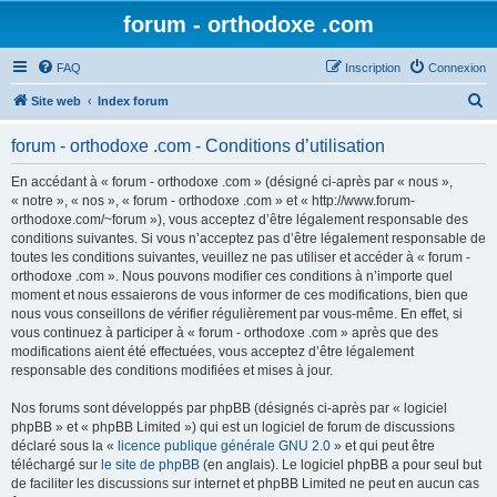
forum - orthodoxe .com
FAQ
Inscription
Connexion
R
Site web
Index forum
e
forum - orthodoxe .com - Conditions d’utilisation
c
h
En accédant à « forum - orthodoxe .com » (désigné ci-après par « nous »,
« notre », « nos », « forum - orthodoxe .com » et « http://www.forum-
e
orthodoxe.com/~forum »), vous acceptez d’être légalement responsable des
r
conditions suivantes. Si vous n’acceptez pas d’être légalement responsable de
toutes les conditions suivantes, veuillez ne pas utiliser et accéder à « forum -
c
orthodoxe .com ». Nous pouvons modifier ces conditions à n’importe quel
h
moment et nous essaierons de vous informer de ces modifications, bien que
nous vous conseillons de vérifier régulièrement par vous-même. En effet, si
e
vous continuez à participer à « forum - orthodoxe .com » après que des
r
modifications aient été effectuées, vous acceptez d’être légalement
responsable des conditions modifiées et mises à jour.
Nos forums sont développés par phpBB (désignés ci-après par « logiciel
phpBB » et « phpBB Limited ») qui est un logiciel de forum de discussions
déclaré sous la «
licence publique générale GNU 2.0
» et qui peut être
téléchargé sur
le site de phpBB
(en anglais). Le logiciel phpBB a pour seul but
de faciliter les discussions sur internet et phpBB Limited ne peut en aucun cas