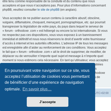
être tenu comme responsable de la conduite et du contenu que nous
acceptons et que nous n’acceptons pas. Pour plus d’informations concernant
phpBB, veuillez consulter
le site de phpBB
(en anglais).
Vous acceptez de ne publier aucun contenu à caractère abusif, obscène,
vulgaire, diffamatoire, choquant, menaçant, pornographique, etc. qui pourrait
transgresser la législation de votre pays, du pays dans lequel le serveur de
« forum - orthodoxe .com » est hébergé ou encore la loi internationale. Si vous
ne respectez pas ces dispositions, vous vous exposez à un bannissement
immédiat et définitif et nous nous réservons le droit d’avertir votre fournisseur
d’accès à internet et les autorités officielles. L’adresse IP de tous les messages
est enregistrée afin d’aider au renforcement de ces conditions. Vous acceptez
le fait que « forum - orthodoxe .com » ait le droit de supprimer, de modifier, de
déplacer ou de verrouiller n’importe quel sujet et message à n’importe quel
moment si nous estimons cela nécessaire. En tant qu’utilisateur, vous acceptez
que toutes les informations que vous avez renseignées soient enregistrées
dans notre base de données. Bien que ces informations ne seront pas
En poursuivant votre navigation sur ce site, vous
diffusées à une tierce partie sans votre consentement, ni « forum - orthodoxe
acceptez l’utilisation de cookies vous permettant
.com », ni phpBB, ne pourront être tenus comme responsables en cas de
tentative de piratage informatique visant à compromettre vos données.
de bénéficier d’une expérience de navigation
optimale.
En savoir plus…
Site web
Index forum
Fuseau horaire sur
UTC+02:00
J’accepte
Développé par
phpBB
® Forum Software © phpBB Limited
Traduction française officielle
©
Qiaeru
Confidentialité
|
Conditions