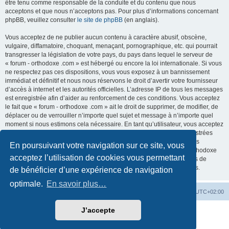
être tenu comme responsable de la conduite et du contenu que nous
acceptons et que nous n’acceptons pas. Pour plus d’informations concernant
phpBB, veuillez consulter
le site de phpBB
(en anglais).
Vous acceptez de ne publier aucun contenu à caractère abusif, obscène,
vulgaire, diffamatoire, choquant, menaçant, pornographique, etc. qui pourrait
transgresser la législation de votre pays, du pays dans lequel le serveur de
« forum - orthodoxe .com » est hébergé ou encore la loi internationale. Si vous
ne respectez pas ces dispositions, vous vous exposez à un bannissement
immédiat et définitif et nous nous réservons le droit d’avertir votre fournisseur
d’accès à internet et les autorités officielles. L’adresse IP de tous les messages
est enregistrée afin d’aider au renforcement de ces conditions. Vous acceptez
le fait que « forum - orthodoxe .com » ait le droit de supprimer, de modifier, de
déplacer ou de verrouiller n’importe quel sujet et message à n’importe quel
moment si nous estimons cela nécessaire. En tant qu’utilisateur, vous acceptez
que toutes les informations que vous avez renseignées soient enregistrées
dans notre base de données. Bien que ces informations ne seront pas
En poursuivant votre navigation sur ce site, vous
diffusées à une tierce partie sans votre consentement, ni « forum - orthodoxe
acceptez l’utilisation de cookies vous permettant
.com », ni phpBB, ne pourront être tenus comme responsables en cas de
tentative de piratage informatique visant à compromettre vos données.
de bénéficier d’une expérience de navigation
optimale.
En savoir plus…
Site web
Index forum
Fuseau horaire sur
UTC+02:00
J’accepte
Développé par
phpBB
® Forum Software © phpBB Limited
Traduction française officielle
©
Qiaeru
Confidentialité
|
Conditions