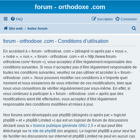
forum - orthodoxe .com
FAQ
Inscription
Connexion
R
Site web
Index forum
e
forum - orthodoxe .com - Conditions d’utilisation
c
h
En accédant à « forum - orthodoxe .com » (désigné ci-après par « nous »,
« notre », « nos », « forum - orthodoxe .com » et « http://www.forum-
e
orthodoxe.com/~forum »), vous acceptez d’être légalement responsable des
r
conditions suivantes. Si vous n’acceptez pas d’être légalement responsable de
toutes les conditions suivantes, veuillez ne pas utiliser et accéder à « forum -
c
orthodoxe .com ». Nous pouvons modifier ces conditions à n’importe quel
h
moment et nous essaierons de vous informer de ces modifications, bien que
nous vous conseillons de vérifier régulièrement par vous-même. En effet, si
e
vous continuez à participer à « forum - orthodoxe .com » après que des
r
modifications aient été effectuées, vous acceptez d’être légalement
responsable des conditions modifiées et mises à jour.
Nos forums sont développés par phpBB (désignés ci-après par « logiciel
phpBB » et « phpBB Limited ») qui est un logiciel de forum de discussions
déclaré sous la «
licence publique générale GNU 2.0
» et qui peut être
téléchargé sur
le site de phpBB
(en anglais). Le logiciel phpBB a pour seul but
de faciliter les discussions sur internet et phpBB Limited ne peut en aucun cas