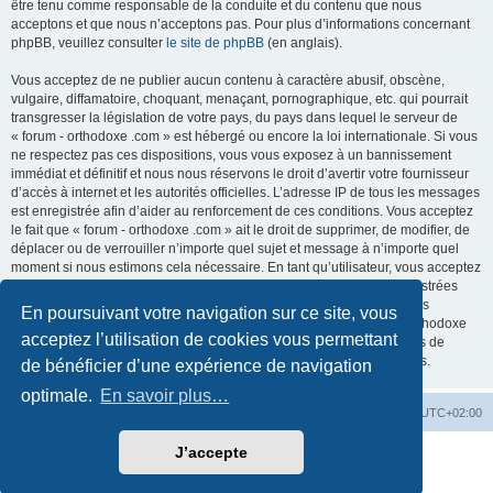
être tenu comme responsable de la conduite et du contenu que nous
acceptons et que nous n’acceptons pas. Pour plus d’informations concernant
phpBB, veuillez consulter
le site de phpBB
(en anglais).
Vous acceptez de ne publier aucun contenu à caractère abusif, obscène,
vulgaire, diffamatoire, choquant, menaçant, pornographique, etc. qui pourrait
transgresser la législation de votre pays, du pays dans lequel le serveur de
« forum - orthodoxe .com » est hébergé ou encore la loi internationale. Si vous
ne respectez pas ces dispositions, vous vous exposez à un bannissement
immédiat et définitif et nous nous réservons le droit d’avertir votre fournisseur
d’accès à internet et les autorités officielles. L’adresse IP de tous les messages
est enregistrée afin d’aider au renforcement de ces conditions. Vous acceptez
le fait que « forum - orthodoxe .com » ait le droit de supprimer, de modifier, de
déplacer ou de verrouiller n’importe quel sujet et message à n’importe quel
moment si nous estimons cela nécessaire. En tant qu’utilisateur, vous acceptez
que toutes les informations que vous avez renseignées soient enregistrées
dans notre base de données. Bien que ces informations ne seront pas
En poursuivant votre navigation sur ce site, vous
diffusées à une tierce partie sans votre consentement, ni « forum - orthodoxe
acceptez l’utilisation de cookies vous permettant
.com », ni phpBB, ne pourront être tenus comme responsables en cas de
tentative de piratage informatique visant à compromettre vos données.
de bénéficier d’une expérience de navigation
optimale.
En savoir plus…
Site web
Index forum
Fuseau horaire sur
UTC+02:00
J’accepte
Développé par
phpBB
® Forum Software © phpBB Limited
Traduction française officielle
©
Qiaeru
Confidentialité
|
Conditions