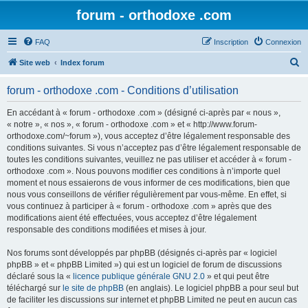
forum - orthodoxe .com
FAQ
Inscription
Connexion
R
Site web
Index forum
e
forum - orthodoxe .com - Conditions d’utilisation
c
h
En accédant à « forum - orthodoxe .com » (désigné ci-après par « nous »,
« notre », « nos », « forum - orthodoxe .com » et « http://www.forum-
e
orthodoxe.com/~forum »), vous acceptez d’être légalement responsable des
r
conditions suivantes. Si vous n’acceptez pas d’être légalement responsable de
toutes les conditions suivantes, veuillez ne pas utiliser et accéder à « forum -
c
orthodoxe .com ». Nous pouvons modifier ces conditions à n’importe quel
h
moment et nous essaierons de vous informer de ces modifications, bien que
nous vous conseillons de vérifier régulièrement par vous-même. En effet, si
e
vous continuez à participer à « forum - orthodoxe .com » après que des
r
modifications aient été effectuées, vous acceptez d’être légalement
responsable des conditions modifiées et mises à jour.
Nos forums sont développés par phpBB (désignés ci-après par « logiciel
phpBB » et « phpBB Limited ») qui est un logiciel de forum de discussions
déclaré sous la «
licence publique générale GNU 2.0
» et qui peut être
téléchargé sur
le site de phpBB
(en anglais). Le logiciel phpBB a pour seul but
de faciliter les discussions sur internet et phpBB Limited ne peut en aucun cas