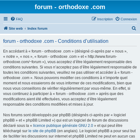
forum - orthodoxe .com
FAQ
Inscription
Connexion
R
Site web
Index forum
e
forum - orthodoxe .com - Conditions d’utilisation
c
h
En accédant à « forum - orthodoxe .com » (désigné ci-après par « nous »,
« notre », « nos », « forum - orthodoxe .com » et « http://www.forum-
e
orthodoxe.com/~forum »), vous acceptez d’être légalement responsable des
r
conditions suivantes. Si vous n’acceptez pas d’être légalement responsable de
toutes les conditions suivantes, veuillez ne pas utiliser et accéder à « forum -
c
orthodoxe .com ». Nous pouvons modifier ces conditions à n’importe quel
h
moment et nous essaierons de vous informer de ces modifications, bien que
nous vous conseillons de vérifier régulièrement par vous-même. En effet, si
e
vous continuez à participer à « forum - orthodoxe .com » après que des
r
modifications aient été effectuées, vous acceptez d’être légalement
responsable des conditions modifiées et mises à jour.
Nos forums sont développés par phpBB (désignés ci-après par « logiciel
phpBB » et « phpBB Limited ») qui est un logiciel de forum de discussions
déclaré sous la «
licence publique générale GNU 2.0
» et qui peut être
téléchargé sur
le site de phpBB
(en anglais). Le logiciel phpBB a pour seul but
de faciliter les discussions sur internet et phpBB Limited ne peut en aucun cas