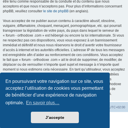
être tenu comme responsable de la conduite et du contenu que nous
acceptons et que nous n’acceptons pas. Pour plus d’informations concernant
phpBB, veuillez consulter
le site de phpBB
(en anglais).
Vous acceptez de ne publier aucun contenu à caractère abusif, obscène,
vulgaire, diffamatoire, choquant, menaçant, pornographique, etc. qui pourrait
transgresser la législation de votre pays, du pays dans lequel le serveur de
« forum - orthodoxe .com » est hébergé ou encore la loi internationale. Si vous
ne respectez pas ces dispositions, vous vous exposez à un bannissement
immédiat et définitif et nous nous réservons le droit d’avertir votre fournisseur
d’accès à internet et les autorités officielles. L’adresse IP de tous les messages
est enregistrée afin d’aider au renforcement de ces conditions. Vous acceptez
le fait que « forum - orthodoxe .com » ait le droit de supprimer, de modifier, de
déplacer ou de verrouiller n’importe quel sujet et message à n’importe quel
moment si nous estimons cela nécessaire. En tant qu’utilisateur, vous acceptez
que toutes les informations que vous avez renseignées soient enregistrées
dans notre base de données. Bien que ces informations ne seront pas
En poursuivant votre navigation sur ce site, vous
diffusées à une tierce partie sans votre consentement, ni « forum - orthodoxe
acceptez l’utilisation de cookies vous permettant
.com », ni phpBB, ne pourront être tenus comme responsables en cas de
tentative de piratage informatique visant à compromettre vos données.
de bénéficier d’une expérience de navigation
optimale.
En savoir plus…
Site web
Index forum
Fuseau horaire sur
UTC+02:00
J’accepte
Développé par
phpBB
® Forum Software © phpBB Limited
Traduction française officielle
©
Qiaeru
Confidentialité
|
Conditions