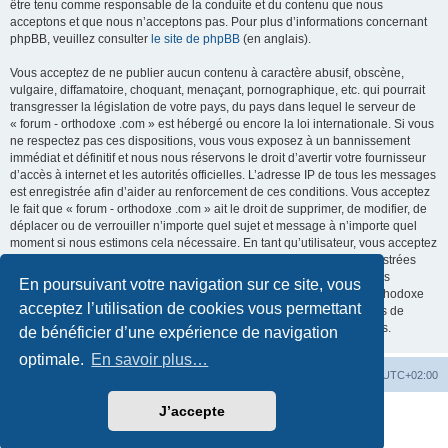
être tenu comme responsable de la conduite et du contenu que nous
acceptons et que nous n’acceptons pas. Pour plus d’informations concernant
phpBB, veuillez consulter
le site de phpBB
(en anglais).
Vous acceptez de ne publier aucun contenu à caractère abusif, obscène,
vulgaire, diffamatoire, choquant, menaçant, pornographique, etc. qui pourrait
transgresser la législation de votre pays, du pays dans lequel le serveur de
« forum - orthodoxe .com » est hébergé ou encore la loi internationale. Si vous
ne respectez pas ces dispositions, vous vous exposez à un bannissement
immédiat et définitif et nous nous réservons le droit d’avertir votre fournisseur
d’accès à internet et les autorités officielles. L’adresse IP de tous les messages
est enregistrée afin d’aider au renforcement de ces conditions. Vous acceptez
le fait que « forum - orthodoxe .com » ait le droit de supprimer, de modifier, de
déplacer ou de verrouiller n’importe quel sujet et message à n’importe quel
moment si nous estimons cela nécessaire. En tant qu’utilisateur, vous acceptez
que toutes les informations que vous avez renseignées soient enregistrées
dans notre base de données. Bien que ces informations ne seront pas
En poursuivant votre navigation sur ce site, vous
diffusées à une tierce partie sans votre consentement, ni « forum - orthodoxe
acceptez l’utilisation de cookies vous permettant
.com », ni phpBB, ne pourront être tenus comme responsables en cas de
tentative de piratage informatique visant à compromettre vos données.
de bénéficier d’une expérience de navigation
optimale.
En savoir plus…
Site web
Index forum
Fuseau horaire sur
UTC+02:00
J’accepte
Développé par
phpBB
® Forum Software © phpBB Limited
Traduction française officielle
©
Qiaeru
Confidentialité
|
Conditions