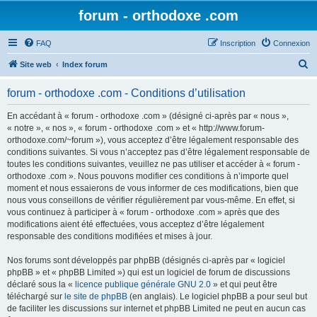
forum - orthodoxe .com
FAQ
Inscription
Connexion
R
Site web
Index forum
e
forum - orthodoxe .com - Conditions d’utilisation
c
h
En accédant à « forum - orthodoxe .com » (désigné ci-après par « nous »,
« notre », « nos », « forum - orthodoxe .com » et « http://www.forum-
e
orthodoxe.com/~forum »), vous acceptez d’être légalement responsable des
r
conditions suivantes. Si vous n’acceptez pas d’être légalement responsable de
toutes les conditions suivantes, veuillez ne pas utiliser et accéder à « forum -
c
orthodoxe .com ». Nous pouvons modifier ces conditions à n’importe quel
h
moment et nous essaierons de vous informer de ces modifications, bien que
nous vous conseillons de vérifier régulièrement par vous-même. En effet, si
e
vous continuez à participer à « forum - orthodoxe .com » après que des
r
modifications aient été effectuées, vous acceptez d’être légalement
responsable des conditions modifiées et mises à jour.
Nos forums sont développés par phpBB (désignés ci-après par « logiciel
phpBB » et « phpBB Limited ») qui est un logiciel de forum de discussions
déclaré sous la «
licence publique générale GNU 2.0
» et qui peut être
téléchargé sur
le site de phpBB
(en anglais). Le logiciel phpBB a pour seul but
de faciliter les discussions sur internet et phpBB Limited ne peut en aucun cas