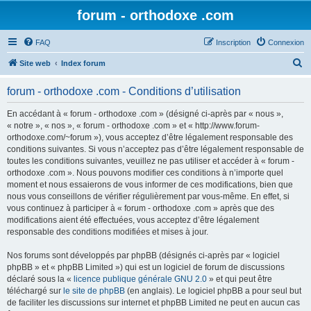
forum - orthodoxe .com
FAQ
Inscription
Connexion
R
Site web
Index forum
e
forum - orthodoxe .com - Conditions d’utilisation
c
h
En accédant à « forum - orthodoxe .com » (désigné ci-après par « nous »,
« notre », « nos », « forum - orthodoxe .com » et « http://www.forum-
e
orthodoxe.com/~forum »), vous acceptez d’être légalement responsable des
r
conditions suivantes. Si vous n’acceptez pas d’être légalement responsable de
toutes les conditions suivantes, veuillez ne pas utiliser et accéder à « forum -
c
orthodoxe .com ». Nous pouvons modifier ces conditions à n’importe quel
h
moment et nous essaierons de vous informer de ces modifications, bien que
nous vous conseillons de vérifier régulièrement par vous-même. En effet, si
e
vous continuez à participer à « forum - orthodoxe .com » après que des
r
modifications aient été effectuées, vous acceptez d’être légalement
responsable des conditions modifiées et mises à jour.
Nos forums sont développés par phpBB (désignés ci-après par « logiciel
phpBB » et « phpBB Limited ») qui est un logiciel de forum de discussions
déclaré sous la «
licence publique générale GNU 2.0
» et qui peut être
téléchargé sur
le site de phpBB
(en anglais). Le logiciel phpBB a pour seul but
de faciliter les discussions sur internet et phpBB Limited ne peut en aucun cas