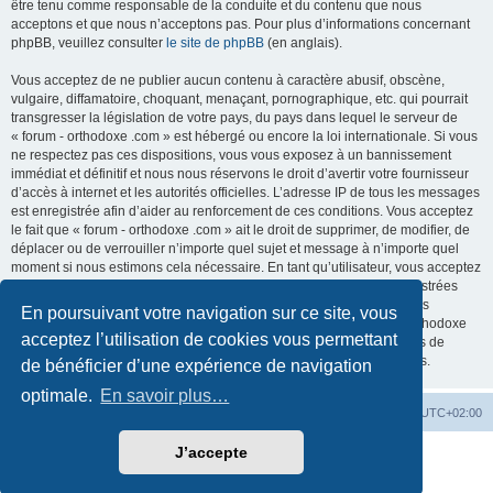
être tenu comme responsable de la conduite et du contenu que nous
acceptons et que nous n’acceptons pas. Pour plus d’informations concernant
phpBB, veuillez consulter
le site de phpBB
(en anglais).
Vous acceptez de ne publier aucun contenu à caractère abusif, obscène,
vulgaire, diffamatoire, choquant, menaçant, pornographique, etc. qui pourrait
transgresser la législation de votre pays, du pays dans lequel le serveur de
« forum - orthodoxe .com » est hébergé ou encore la loi internationale. Si vous
ne respectez pas ces dispositions, vous vous exposez à un bannissement
immédiat et définitif et nous nous réservons le droit d’avertir votre fournisseur
d’accès à internet et les autorités officielles. L’adresse IP de tous les messages
est enregistrée afin d’aider au renforcement de ces conditions. Vous acceptez
le fait que « forum - orthodoxe .com » ait le droit de supprimer, de modifier, de
déplacer ou de verrouiller n’importe quel sujet et message à n’importe quel
moment si nous estimons cela nécessaire. En tant qu’utilisateur, vous acceptez
que toutes les informations que vous avez renseignées soient enregistrées
dans notre base de données. Bien que ces informations ne seront pas
En poursuivant votre navigation sur ce site, vous
diffusées à une tierce partie sans votre consentement, ni « forum - orthodoxe
acceptez l’utilisation de cookies vous permettant
.com », ni phpBB, ne pourront être tenus comme responsables en cas de
tentative de piratage informatique visant à compromettre vos données.
de bénéficier d’une expérience de navigation
optimale.
En savoir plus…
Site web
Index forum
Fuseau horaire sur
UTC+02:00
J’accepte
Développé par
phpBB
® Forum Software © phpBB Limited
Traduction française officielle
©
Qiaeru
Confidentialité
|
Conditions