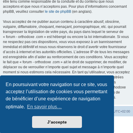
être tenu comme responsable de la conduite et du contenu que nous
acceptons et que nous n’acceptons pas. Pour plus d’informations concernant
phpBB, veuillez consulter
le site de phpBB
(en anglais).
Vous acceptez de ne publier aucun contenu à caractère abusif, obscène,
vulgaire, diffamatoire, choquant, menaçant, pornographique, etc. qui pourrait
transgresser la législation de votre pays, du pays dans lequel le serveur de
« forum - orthodoxe .com » est hébergé ou encore la loi internationale. Si vous
ne respectez pas ces dispositions, vous vous exposez à un bannissement
immédiat et définitif et nous nous réservons le droit d’avertir votre fournisseur
d’accès à internet et les autorités officielles. L’adresse IP de tous les messages
est enregistrée afin d’aider au renforcement de ces conditions. Vous acceptez
le fait que « forum - orthodoxe .com » ait le droit de supprimer, de modifier, de
déplacer ou de verrouiller n’importe quel sujet et message à n’importe quel
moment si nous estimons cela nécessaire. En tant qu’utilisateur, vous acceptez
que toutes les informations que vous avez renseignées soient enregistrées
dans notre base de données. Bien que ces informations ne seront pas
En poursuivant votre navigation sur ce site, vous
diffusées à une tierce partie sans votre consentement, ni « forum - orthodoxe
acceptez l’utilisation de cookies vous permettant
.com », ni phpBB, ne pourront être tenus comme responsables en cas de
tentative de piratage informatique visant à compromettre vos données.
de bénéficier d’une expérience de navigation
optimale.
En savoir plus…
Site web
Index forum
Fuseau horaire sur
UTC+02:00
J’accepte
Développé par
phpBB
® Forum Software © phpBB Limited
Traduction française officielle
©
Qiaeru
Confidentialité
|
Conditions