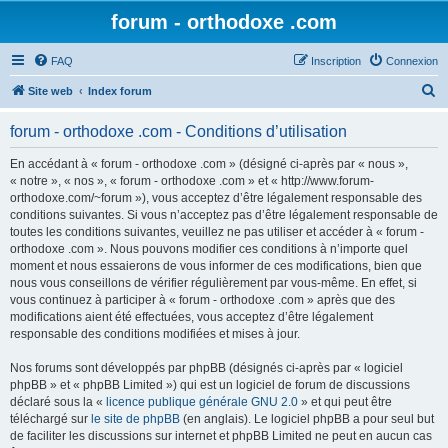
forum - orthodoxe .com
FAQ
Inscription
Connexion
R
Site web
Index forum
e
forum - orthodoxe .com - Conditions d’utilisation
c
h
En accédant à « forum - orthodoxe .com » (désigné ci-après par « nous »,
« notre », « nos », « forum - orthodoxe .com » et « http://www.forum-
e
orthodoxe.com/~forum »), vous acceptez d’être légalement responsable des
r
conditions suivantes. Si vous n’acceptez pas d’être légalement responsable de
toutes les conditions suivantes, veuillez ne pas utiliser et accéder à « forum -
c
orthodoxe .com ». Nous pouvons modifier ces conditions à n’importe quel
h
moment et nous essaierons de vous informer de ces modifications, bien que
nous vous conseillons de vérifier régulièrement par vous-même. En effet, si
e
vous continuez à participer à « forum - orthodoxe .com » après que des
r
modifications aient été effectuées, vous acceptez d’être légalement
responsable des conditions modifiées et mises à jour.
Nos forums sont développés par phpBB (désignés ci-après par « logiciel
phpBB » et « phpBB Limited ») qui est un logiciel de forum de discussions
déclaré sous la «
licence publique générale GNU 2.0
» et qui peut être
téléchargé sur
le site de phpBB
(en anglais). Le logiciel phpBB a pour seul but
de faciliter les discussions sur internet et phpBB Limited ne peut en aucun cas